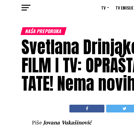
TV
TV EMISIJE
NAŠA PREPORUKA
Svetlana Drinjak
FILM I TV: OPRAŠ
TATE! Nema novih
Piše
Jovana Vukašinović