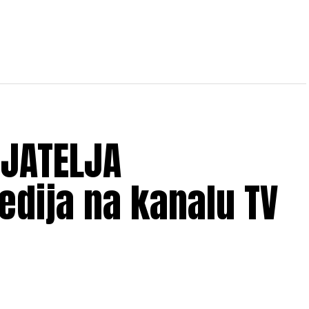
IJATELJA
dija na kanalu TV
5