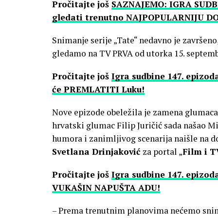
Pročitajte još
SAZNAJEMO: IGRA SUDBI
gledati trenutno NAJPOPULARNIJU D
Snimanje serije „Tate“ nedavno je završen
gledamo na TV PRVA od utorka 15. septembr
Pročitajte još
Igra sudbine 147. epizo
će PREMLATITI Luku!
Nove epizode obeležila je zamena glumaca, 
hrvatski glumac Filip Juričić sada našao Mi
humora i zanimljivog scenarija naišle na d
Svetlana Drinjaković
za portal „
Film i T
Pročitajte još
Igra sudbine 147. epizo
VUKAŠIN NAPUŠTA ADU!
– Prema trenutnim planovima nećemo snimat