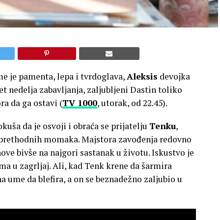
me je pamenta, lepa i tvrdoglava,
Aleksis
devojka
 nedelja zabavljanja, zaljubljeni Dastin toliko
ra da ga ostavi (
TV 1000
, utorak, od 22.45).
kuša da je osvoji i obraća se prijatelju
Tenku
,
jaj prethodnih momaka. Majstora zavođenja redovno
ve bivše na najgori sastanak u životu. Iskustvo je
ima u zagrljaj. Ali, kad Tenk krene da šarmira
a ume da blefira, a on se beznadežno zaljubio u