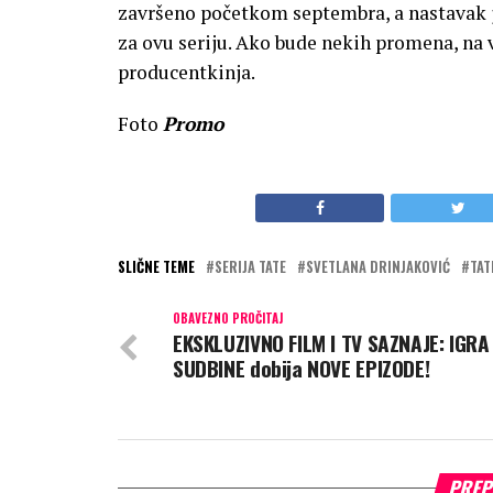
završeno početkom septembra, a nastavak 
za ovu seriju. Ako bude nekih promena, na 
producentkinja.
Foto
Promo
SLIČNE TEME
SERIJA TATE
SVETLANA DRINJAKOVIĆ
TAT
OBAVEZNO PROČITAJ
EKSKLUZIVNO FILM I TV SAZNAJE: IGRA
SUDBINE dobija NOVE EPIZODE!
PREP