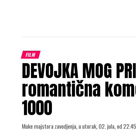
FILM
DEVOJKA MOG PR
romantična kome
1000
Muke majstora zavodjenja, u utorak, 02. jula, od 22.4