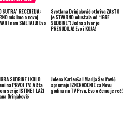
O SUTRA” RECENZIJA:
Svetlana Drinjaković otkriva ZAŠTO
RNO mislimo o novoj
je STVARNO odustala od “IGRE
STVARI nam SMETAJU! Evo
SUDBINE”! Jedna stvar je
PRESUDILA! Evo i KOJA!
IGRA SUDBINE i KOLO
Jelena Karleuša i Marija Šerifović
eni na PRVOJ TV! A šta
spremaju IZNENAĐENJE za Novu
om serije ISTINE I LAŽI
godinu na TV Prva. Evo o čemu je reč!
ana Drinjaković