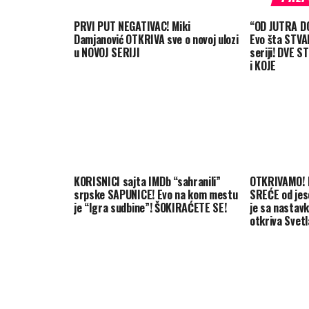
PRVI PUT NEGATIVAC! Miki
“OD JUTRA D
Damjanović OTKRIVA sve o novoj ulozi
Evo šta STVA
u NOVOJ SERIJI
seriji! DVE 
i KOJE
KORISNICI sajta IMDb “sahranili”
OTKRIVAMO! 
srpske SAPUNICE! Evo na kom mestu
SREĆE od jes
je “Igra sudbine”! ŠOKIRAĆETE SE!
je sa nastavk
otkriva Svetl