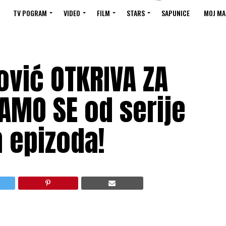
TV POGRAM
VIDEO
FILM
STARS
SAPUNICE
MOJ MA
ović OTKRIVA ZA
TAMO SE od serije
 epizoda!