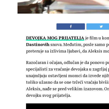
DEVOJKA MOG PRIJATELJA
je film u ko
Dastinovih
snova. Međutim, posle samo pet
preteruje sa izlivima ljubavi, da Aleksis mo
Razočaran i očajan, odlučan je da ponovo po
specijalisti za vraćanje devojaka u zagrl
unajmljuju ostavljeni momci da izvede njiho
toliko užasno da se one trčeći vraćaju bivš
Aleksis, nađe se pred velikim izazovom. On
devojku svog prijatelja.