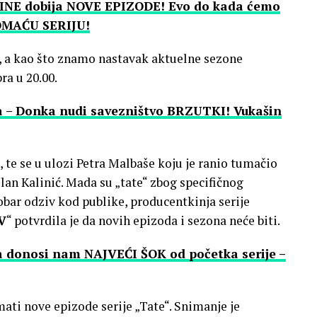
NE dobija NOVE EPIZODE! Evo do kada ćemo
OMAĆU SERIJU!
o, a kao što znamo nastavak aktuelne sezone
a u 20.00.
da – Donka nudi savezništvo BRZUTKI! Vukašin
te se u ulozi Petra Malbaše koju je ranio tumačio
lan Kalinić. Mada su „tate“ zbog specifičnog
obar odziv kod publike, producentkinja serije
V
“ potvrdila je da novih epizoda i sezona neće biti.
da donosi nam NAJVEĆI ŠOK od početka serije –
i nove epizode serije „Tate“. Snimanje je