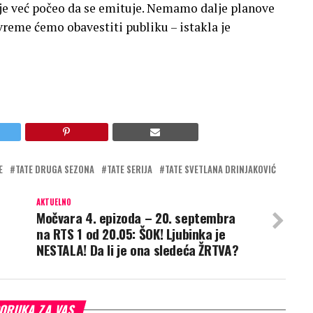
je već počeo da se emituje. Nemamo dalje planove
vreme ćemo obavestiti publiku – istakla je
E
TATE DRUGA SEZONA
TATE SERIJA
TATE SVETLANA DRINJAKOVIĆ
AKTUELNO
Močvara 4. epizoda – 20. septembra
na RTS 1 od 20.05: ŠOK! Ljubinka je
NESTALA! Da li je ona sledeća ŽRTVA?
ORUKA ZA VAS