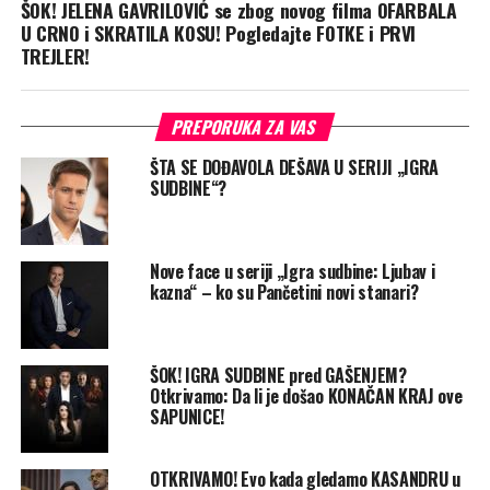
ŠOK! JELENA GAVRILOVIĆ se zbog novog filma OFARBALA
U CRNO i SKRATILA KOSU! Pogledajte FOTKE i PRVI
TREJLER!
PREPORUKA ZA VAS
ŠTA SE DOĐAVOLA DEŠAVA U SERIJI „IGRA
SUDBINE“?
Nove face u seriji „Igra sudbine: Ljubav i
kazna“ – ko su Pančetini novi stanari?
ŠOK! IGRA SUDBINE pred GAŠENJEM?
Otkrivamo: Da li je došao KONAČAN KRAJ ove
SAPUNICE!
OTKRIVAMO! Evo kada gledamo KASANDRU u