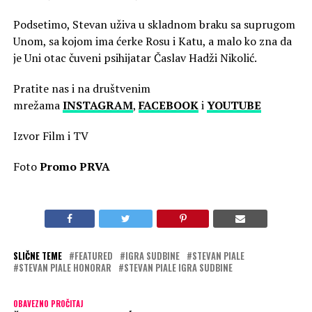
Podsetimo, Stevan uživa u skladnom braku sa suprugom
Unom, sa kojom ima ćerke Rosu i Katu, a malo ko zna da
je Uni otac čuveni psihijatar Časlav Hadži Nikolić.
Pratite nas i na društvenim
mrežama
INSTAGRAM
,
FACEBOOK
i
YOUTUBE
Izvor Film i TV
Foto
Promo PRVA
SLIČNE TEME
FEATURED
IGRA SUDBINE
STEVAN PIALE
STEVAN PIALE HONORAR
STEVAN PIALE IGRA SUDBINE
OBAVEZNO PROČITAJ