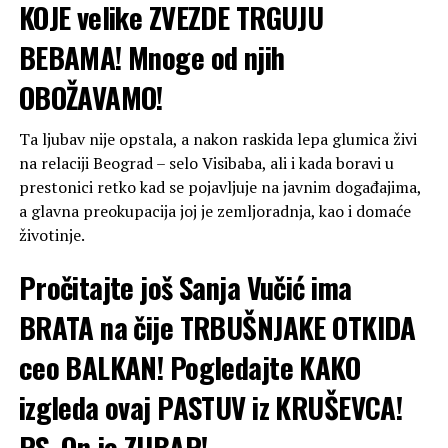
KOJE velike ZVEZDE TRGUJU
BEBAMA! Mnoge od njih
OBOŽAVAMO!
Ta ljubav nije opstala, a nakon raskida lepa glumica živi
na relaciji Beograd – selo Visibaba, ali i kada boravi u
prestonici retko kad se pojavljuje na javnim događajima,
a glavna preokupacija joj je zemljoradnja, kao i domaće
životinje.
Pročitajte još
Sanja Vučić ima
BRATA na čije TRBUŠNJAKE OTKIDA
ceo BALKAN! Pogledajte KAKO
izgleda ovaj PASTUV iz KRUŠEVCA!
PS. On je ZUBAR!