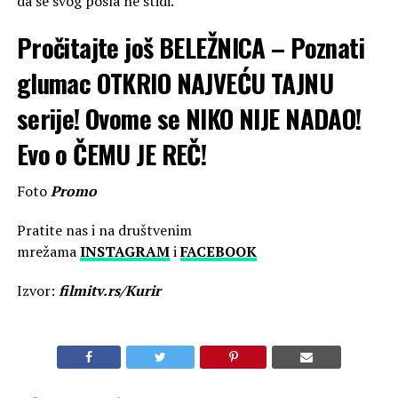
da se svog posla ne stidi.
Pročitajte još
BELEŽNICA – Poznati
glumac OTKRIO NAJVEĆU TAJNU
serije! Ovome se NIKO NIJE NADAO!
Evo o ČEMU JE REČ!
Foto
Promo
Pratite nas i na društvenim
mrežama
INSTAGRAM
i
FACEBOOK
Izvor:
filmitv.rs/Kurir