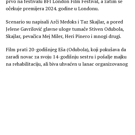
prvo na festivalu BFI London Film Festival, a zatim se
očekuje premijera 2024. godine u Londonu.
Scenario su napisali Arči Medoks i Taz Skajlar, a pored
Jelene Gavrilović glavne uloge tumače Stiven Odubola,
Skajlar, pevačica Mej Miler, Heri Pinero i mnogi drugi.
Film prati 20-godišnjeg Eša (Odubola), koji pokušava da
zaradi novac za svoju 14-godišnju sestru i pošalje majku
na rehabilitaciju, ali biva uhvaćen u lanac organizovanog
kriminala koji vodi mladi i harizmatični migrant (Skajlar).