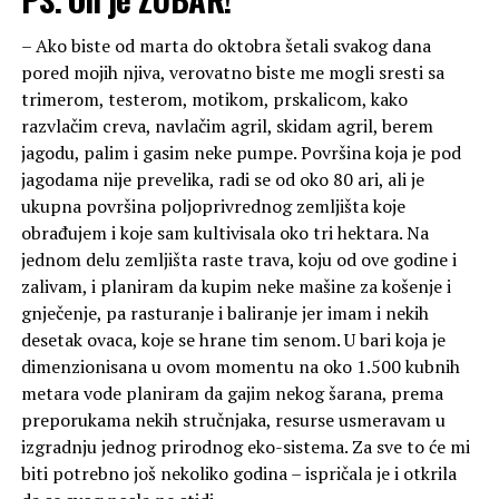
– Ako biste od marta do oktobra šetali svakog dana
pored mojih njiva, verovatno biste me mogli sresti sa
trimerom, testerom, motikom, prskalicom, kako
razvlačim creva, navlačim agril, skidam agril, berem
jagodu, palim i gasim neke pumpe. Površina koja je pod
jagodama nije prevelika, radi se od oko 80 ari, ali je
ukupna površina poljoprivrednog zemljišta koje
obrađujem i koje sam kultivisala oko tri hektara. Na
jednom delu zemljišta raste trava, koju od ove godine i
zalivam, i planiram da kupim neke mašine za košenje i
gnječenje, pa rasturanje i baliranje jer imam i nekih
desetak ovaca, koje se hrane tim senom. U bari koja je
dimenzionisana u ovom momentu na oko 1.500 kubnih
metara vode planiram da gajim nekog šarana, prema
preporukama nekih stručnjaka, resurse usmeravam u
izgradnju jednog prirodnog eko-sistema. Za sve to će mi
biti potrebno još nekoliko godina – ispričala je i otkrila