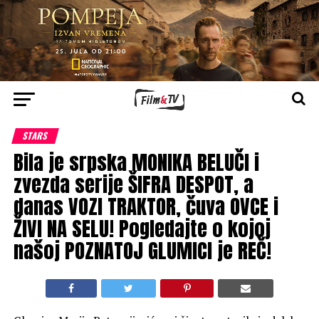
STARS
Bila je srpska MONIKA BELUČI i
zvezda serije ŠIFRA DESPOT, a
danas VOZI TRAKTOR, čuva OVCE i
ŽIVI NA SELU! Pogledajte o kojoj
našoj POZNATOJ GLUMICI je REČ!