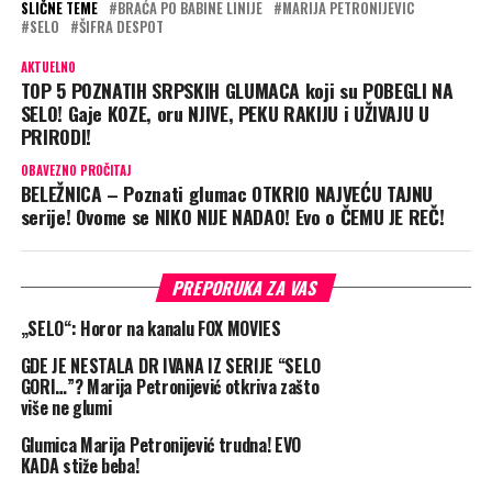
SLIČNE TEME
BRAĆA PO BABINE LINIJE
MARIJA PETRONIJEVIC
SELO
ŠIFRA DESPOT
AKTUELNO
TOP 5 POZNATIH SRPSKIH GLUMACA koji su POBEGLI NA
SELO! Gaje KOZE, oru NJIVE, PEKU RAKIJU i UŽIVAJU U
PRIRODI!
OBAVEZNO PROČITAJ
BELEŽNICA – Poznati glumac OTKRIO NAJVEĆU TAJNU
serije! Ovome se NIKO NIJE NADAO! Evo o ČEMU JE REČ!
PREPORUKA ZA VAS
„SELO“: Horor na kanalu FOX MOVIES
GDE JE NESTALA DR IVANA IZ SERIJE “SELO
GORI…”? Marija Petronijević otkriva zašto
više ne glumi
Glumica Marija Petronijević trudna! EVO
KADA stiže beba!