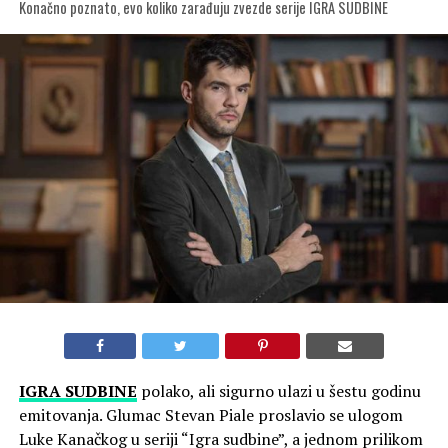
Konačno poznato, evo koliko zarađuju zvezde serije IGRA SUDBINE
IGRA SUDBINE
polako, ali sigurno ulazi u šestu godinu
emitovanja. Glumac Stevan Piale proslavio se ulogom
Luke Kanačkog u seriji “Igra sudbine”, a jednom prilikom