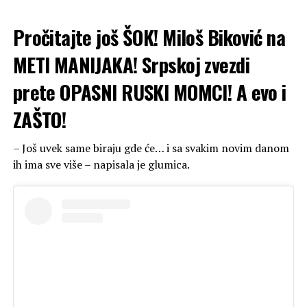
Pročitajte još
ŠOK! Miloš Biković na
METI MANIJAKA! Srpskoj zvezdi
prete OPASNI RUSKI MOMCI! A evo i
ZAŠTO!
– Još uvek same biraju gde će… i sa svakim novim danom
ih ima sve više – napisala je glumica.