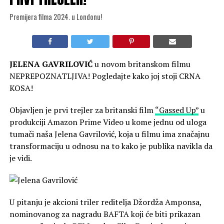
Premijera filma 2024. u Londonu!
JELENA GAVRILOVIĆ
u novom britanskom filmu
NEPREPOZNATLJIVA! Pogledajte kako joj stoji CRNA
KOSA!
Objavljen je prvi trejler za britanski film
“Gassed Up”
u
produkciji Amazon Prime Video u kome jednu od uloga
tumači naša Jelena Gavrilović, koja u filmu ima značajnu
transformaciju u odnosu na to kako je publika navikla da
je vidi.
U pitanju je akcioni triler reditelja Džordža Amponsa,
nominovanog za nagradu BAFTA koji će biti prikazan