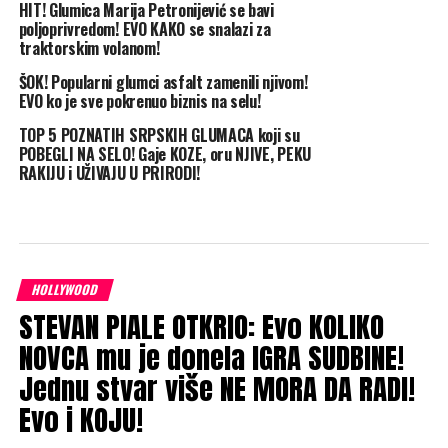
HIT! Glumica Marija Petronijević se bavi
poljoprivredom! EVO KAKO se snalazi za
traktorskim volanom!
ŠOK! Popularni glumci asfalt zamenili njivom!
EVO ko je sve pokrenuo biznis na selu!
TOP 5 POZNATIH SRPSKIH GLUMACA koji su
POBEGLI NA SELO! Gaje KOZE, oru NJIVE, PEKU
RAKIJU i UŽIVAJU U PRIRODI!
HOLLYWOOD
STEVAN PIALE OTKRIO: Evo KOLIKO
NOVCA mu je donela IGRA SUDBINE!
Jednu stvar više NE MORA DA RADI!
Evo i KOJU!