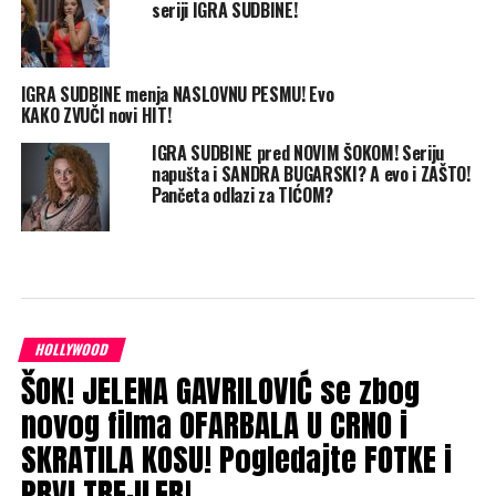
seriji IGRA SUDBINE!
IGRA SUDBINE menja NASLOVNU PESMU! Evo
KAKO ZVUČI novi HIT!
IGRA SUDBINE pred NOVIM ŠOKOM! Seriju
napušta i SANDRA BUGARSKI? A evo i ZAŠTO!
Pančeta odlazi za TIĆOM?
HOLLYWOOD
ŠOK! JELENA GAVRILOVIĆ se zbog
novog filma OFARBALA U CRNO i
SKRATILA KOSU! Pogledajte FOTKE i
PRVI TREJLER!