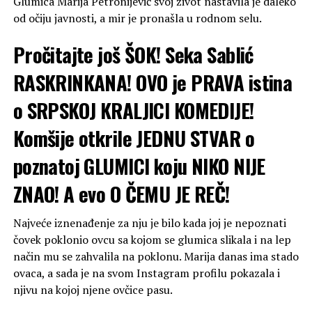
Glumica Marija Petronijević svoj život nastavila je daleko
od očiju javnosti, a mir je pronašla u rodnom selu.
Pročitajte još
ŠOK! Seka Sablić
RASKRINKANA! OVO je PRAVA istina
o SRPSKOJ KRALJICI KOMEDIJE!
Komšije otkrile JEDNU STVAR o
poznatoj GLUMICI koju NIKO NIJE
ZNAO! A evo O ČEMU JE REČ!
Najveće iznenađenje za nju je bilo kada joj je nepoznati
čovek poklonio ovcu sa kojom se glumica slikala i na lep
način mu se zahvalila na poklonu. Marija danas ima stado
ovaca, a sada je na svom Instagram profilu pokazala i
njivu na kojoj njene ovčice pasu.