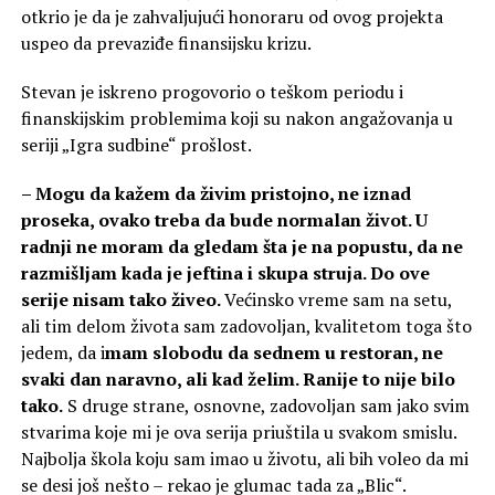
otkrio je da je zahvaljujući honoraru od ovog projekta
uspeo da prevaziđe finansijsku krizu.
Stevan je iskreno progovorio o teškom periodu i
finanskijskim problemima koji su nakon angažovanja u
seriji „Igra sudbine“ prošlost.
– Mogu da kažem da živim pristojno, ne iznad
proseka, ovako treba da bude normalan život. U
radnji ne moram da gledam šta je na popustu, da ne
razmišljam kada je jeftina i skupa struja. Do ove
serije nisam tako živeo.
Većinsko vreme sam na setu,
ali tim delom života sam zadovoljan, kvalitetom toga što
jedem, da i
mam slobodu da sednem u restoran, ne
svaki dan naravno, ali kad želim. Ranije to nije bilo
tako.
S druge strane, osnovne, zadovoljan sam jako svim
stvarima koje mi je ova serija priuštila u svakom smislu.
Najbolja škola koju sam imao u životu, ali bih voleo da mi
se desi još nešto – rekao je glumac tada za „Blic“.