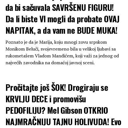
da bi sačuvala SAVRŠENU FIGURU!
Da li biste VI mogli da probate OVAJ
NAPITAK, a da vam ne BUDE MUKA!
Poznato je da je Marija, koju mnogi zovu srpskom
Monikom Beluči, svojevremeno bila u velikoj ljubavi sa
rukometašem Vladom Mandićem, koji važi za jednog od
najvećih zavodnika na domaćoj javnoj sceni.
Pročitajte još
ŠOK! Drogiraju se
KRVLJU DECE i promovišu
PEDOFILIJU? Mel Gibson OTKRIO
NAJMRAČNIJU TAJNU HOLIVUDA! Evo