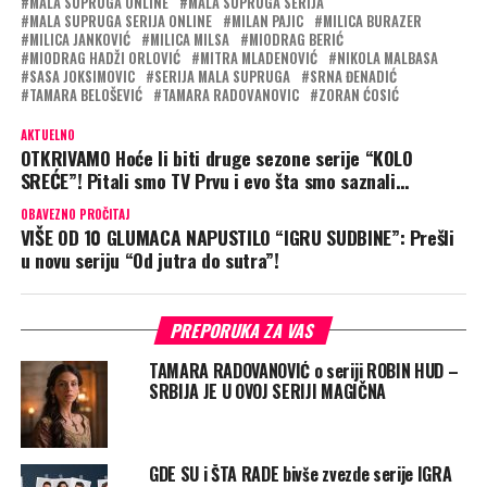
MALA SUPRUGA ONLINE
MALA SUPRUGA SERIJA
MALA SUPRUGA SERIJA ONLINE
MILAN PAJIC
MILICA BURAZER
MILICA JANKOVIĆ
MILICA MILSA
MIODRAG BERIĆ
MIODRAG HADŽI ORLOVIĆ
MITRA MLADENOVIĆ
NIKOLA MALBASA
SASA JOKSIMOVIC
SERIJA MALA SUPRUGA
SRNA ĐENADIĆ
TAMARA BELOŠEVIĆ
TAMARA RADOVANOVIC
ZORAN ĆOSIĆ
AKTUELNO
OTKRIVAMO Hoće li biti druge sezone serije “KOLO
SREĆE”! Pitali smo TV Prvu i evo šta smo saznali…
OBAVEZNO PROČITAJ
VIŠE OD 10 GLUMACA NAPUSTILO “IGRU SUDBINE”: Prešli
u novu seriju “Od jutra do sutra”!
PREPORUKA ZA VAS
TAMARA RADOVANOVIĆ o seriji ROBIN HUD –
SRBIJA JE U OVOJ SERIJI MAGIČNA
GDE SU i ŠTA RADE bivše zvezde serije IGRA