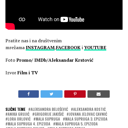
Pratite nas i na društvenim
mrežama
INSTAGRAM
,
FACEBOOK
i
YOUTUBE
Foto
Promo/ IMDb/Aleksandar Krstović
Izvor
Film i TV
SLIČNE TEME
ALEKSANDRA BELOŠEVIĆ
ALEKSANDRA KOSTIĆ
ANIKA GRUJIĆ
GRIGORIJE JAKIŠIĆ
JOVANA JELOVAC CAVNIĆ
LORA ORLOVIĆ
MALA SUPRUGA
MALA SUPRUGA 3. EPIZODA
MALA SUPRUGA 4. EPIZODA
MALA SUPRUGA 5. EPIZODA