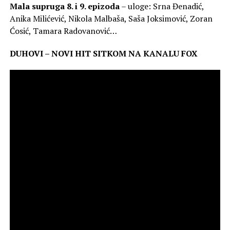
Mala supruga 8. i 9. epizoda
– uloge: Srna Đenadić,
Anika Milićević, Nikola Malbaša, Saša Joksimović, Zoran
Ćosić, Tamara Radovanović…
DUHOVI – NOVI HIT SITKOM NA KANALU FOX