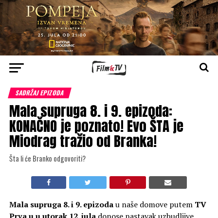
SADRŽAJ EPIZODA
Mala supruga 8. i 9. epizoda:
KONAČNO je poznato! Evo ŠTA je
Miodrag tražio od Branka!
Šta li će Branko odgovoriti?
Mala supruga 8. i 9. epizoda
u naše domove putem
TV
Prva u u utorak 12. jula
donose nastavak uzbudljive