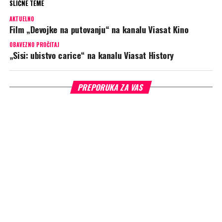
SLIČNE TEME
AKTUELNO
Film „Devojke na putovanju“ na kanalu Viasat Kino
OBAVEZNO PROČITAJ
„Sisi: ubistvo carice“ na kanalu Viasat History
PREPORUKA ZA VAS
„Ubistvo u malom gradu“
(Viasat Epic Drama):
Kasandrin prijatelj
iz detinjstva istražuje nestanak njenog muža i mesto zločina u
njenoj kući. Ona pokušava da ponudi odgovore, dok on otkriva tajne
i istinu iza njihovog braka.
ADVERTISEMENT