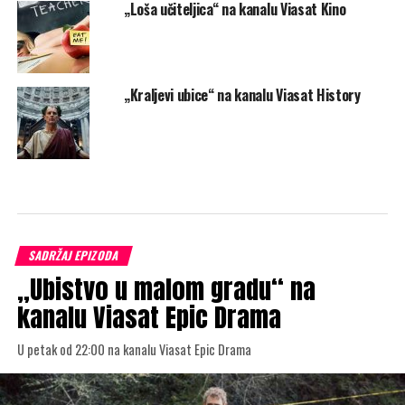
„Loša učiteljica“ na kanalu Viasat Kino
„Kraljevi ubice“ na kanalu Viasat History
SADRŽAJ EPIZODA
„Ubistvo u malom gradu“ na
kanalu Viasat Epic Drama
U petak od 22:00 na kanalu Viasat Epic Drama