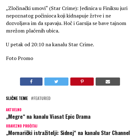
„Zločinački umovi“ (Star Crime): Jedinica u Finiksu juri
nepoznatog počinioca koji kidnapuje žrtve i ne
dozvoljava im da spavaju. Hoč i Garsija se bave tajnom
mrežom plaćenih ubica.
U petak od 20:10 na kanalu Star Crime.
Foto Promo
SLIČNE TEME
FEATURED
AKTUELNO
„Megre“ na kanalu Viasat Epic Drama
OBAVEZNO PROČITAJ
„Mornarički istražitelji: Sidnej“ na kanalu Star Channel