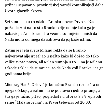
priče u uspavanoj provincijskoj varoši komplikujući dalje
živote glavnih aktera.
Svi sumnjaju u to odakle Branku novac. Prvo se Nada
požalila Ani na to što Branko krije od nje kako ga je
nabavio, a Ana to smatra veoma sumnjivim i misli da
Nada mora od njega da zahteva da joj kaže istinu.
Zatim je i Jelisaveta Milanu rekla da se Branko
najverovatnije upetljao u nešto kako bi došao do tako
velike svote novca, ali Milan sumnja u to. Ona je Milanu
takođe rekla i da sumnja u to da Nada voli Branka, jer ga
godinama krije.
Miodrag Hadži Orlović je konačno Branku rekao šta od
njega očekuje, a zatim mu je postavio i jedno pitanje, a
šta ga je tačno pitao, pogledajte u utorak 8. i 9. epizodi
serije “Mala supruga” na Prvoj televiziji od 20.00.