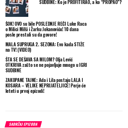
SUDBINE: Ko je PROFITIRAO, a ko “PROPAO”?
ŠOK! OVO su bile POSLEDNJE REČI Luke Raca
o Milici Milši i Žarku Jokanoviću! 10 dana
posle prestali su da govore!
MALA SUPRUGA 2. SEZONA: Evo kada STIŽE
na TV! (VIDEO)
ŠTA SE DEŠAVA SA MILOM? Olja Lević
OTKRIVA zašto se ne pojavljuje mnogo u IGRI
SUDBINE
ZAKOPANE TAJNE: Ada i Lila postaju LALA I
KOSARA – VELIKE NEPRIJATELJICE! Perje će
leteti u prvoj epizodi!
SADRŽAJ EPIZODA