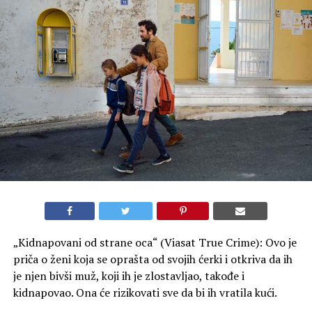
„Kidnapovani od strane oca“ (Viasat True Crime): Ovo je
priča o ženi koja se oprašta od svojih ćerki i otkriva da ih
je njen bivši muž, koji ih je zlostavljao, takođe i
kidnapovao. Ona će rizikovati sve da bi ih vratila kući.