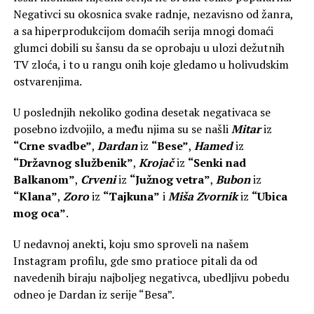
Negativci su okosnica svake radnje, nezavisno od žanra,
a sa hiperprodukcijom domaćih serija mnogi domaći
glumci dobili su šansu da se oprobaju u ulozi dežutnih
TV zloća, i to u rangu onih koje gledamo u holivudskim
ostvarenjima.
U poslednjih nekoliko godina desetak negativaca se
posebno izdvojilo, a među njima su se našli
Mitar
iz
“Crne svadbe”
,
Dardan
iz
“Bese”
,
Hamed
iz
“Državnog službenik”
,
Krojač
iz
“Senki nad
Balkanom”
,
Crveni
iz
“Južnog vetra”
,
Bubon
iz
“Klana”
,
Zoro
iz
“Tajkuna”
i
Miša Zvornik
iz
“Ubica
mog oca”
.
U nedavnoj anekti, koju smo sproveli na našem
Instagram profilu, gde smo pratioce pitali da od
navedenih biraju najboljeg negativca, ubedljivu pobedu
odneo je Dardan iz serije “Besa”.