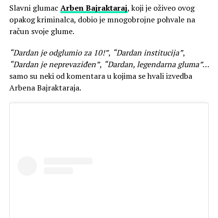
Slavni glumac
Arben Bajraktaraj
, koji je oživeo ovog
opakog kriminalca, dobio je mnogobrojne pohvale na
račun svoje glume.
“Dardan je odglumio za 10!”
,
“Dardan institucija”
,
“Dardan je neprevaziđen”
,
“Dardan, legendarna gluma”…
samo su neki od komentara u kojima se hvali izvedba
Arbena Bajraktaraja.