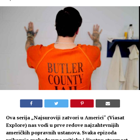
Ova serija „
Najsuroviji zatvori u Americi
“
(Viasat
Explore) nas vodi u prve redove najzahtevnijih
američkih popravnih ustanova. Svaka epizoda