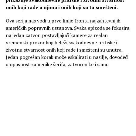
prikazuje svakodnevne pritiske i životnu stvarnost
onih koji rade u njima i onih koji su tu smešteni.
Ova serija nas vodi u prve linije fronta najzahtevnijih
američkih popravnih ustanova. Svaka epizoda se fokusira
na jedan zatvor, postavljajući kamere za realan
vremenski prozor koji beleži svakodnevne pritiske i
životnu stvarnost onih koji rade i smešteni su unutra.
Jedan pogrešan korak može eskalirati u nasilje, dovodeći
u opasnost zamenike šerifa, zatvorenike i samu
ustanovu. Svedoci smo kako se odluke rukovodstva
prenose kroz svaki ćelijski blok. Događaji se odvijaju pred
našim očima, nudeći nefiltriran pogled na sistem koji je
pod stalnim pritiskom.
Od ponedeljka 10. avgusta, svakog radnog dana u
21:00 na kanalu Viasat Explore.
Foto Promo