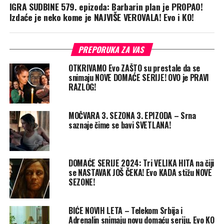
IGRA SUDBINE 579. epizoda: Barbarin plan je PROPAO!
Izdaće je neko kome je NAJVIŠE VEROVALA! Evo i KO!
PREPORUKA ZA VAS
OTKRIVAMO Evo ZAŠTO su prestale da se
snimaju NOVE DOMAĆE SERIJE! OVO je PRAVI
RAZLOG!
MOČVARA 3. SEZONA 3. EPIZODA – Srna
saznaje čime se bavi SVETLANA!
DOMAĆE SERIJE 2024: Tri VELIKA HITA na čiji
se NASTAVAK JOŠ ČEKA! Evo KADA stižu NOVE
SEZONE!
BIĆE NOVIH LETA – Telekom Srbija i
Adrenalin snimaju novu domaću seriju. Evo KO