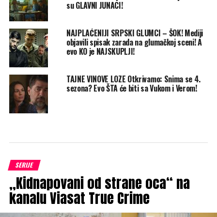
su GLAVNI JUNACI!
NAJPLAĆENIJI SRPSKI GLUMCI – ŠOK! Mediji
objavili spisak zarada na glumačkoj sceni! A
evo KO je NAJSKUPLJI!
TAJNE VINOVE LOZE Otkrivamo: Snima se 4.
sezona? Evo ŠTA će biti sa Vukom i Verom!
SERIJE
„Kidnapovani od strane oca“ na
kanalu Viasat True Crime