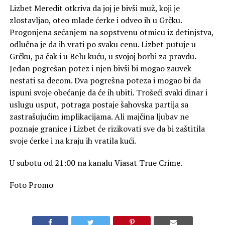
Lizbet Meredit otkriva da joj je bivši muž, koji je
zlostavljao, oteo mlade ćerke i odveo ih u Grčku.
Progonjena sećanjem na sopstvenu otmicu iz detinjstva,
odlučna je da ih vrati po svaku cenu. Lizbet putuje u
Grčku, pa čak i u Belu kuću, u svojoj borbi za pravdu.
Jedan pogrešan potez i njen bivši bi mogao zauvek
nestati sa decom. Dva pogrešna poteza i mogao bi da
ispuni svoje obećanje da će ih ubiti. Trošeći svaki dinar i
uslugu usput, potraga postaje šahovska partija sa
zastrašujućim implikacijama. Ali majčina ljubav ne
poznaje granice i Lizbet će rizikovati sve da bi zaštitila
svoje ćerke i na kraju ih vratila kući.
U subotu od 21:00 na kanalu Viasat True Crime.
Foto Promo