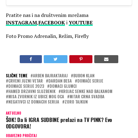
Pratite nas i na društvenim mrežama
INSTAGRAM
,
FACEBOOK
i
YOUTUBE
Foto Promo Adrenalin, Režim, Firefly
SLIČNE TEME
ARBEN BAJRAKTARAJ
BUBON KLAN
CRVENI JUZNI VETAR
DARDAN BESA
DOMAĆE SERIJE
DOMACE SERIJE 2023
DOMACI GLUMCI
HAMED DRZAVNI SLUZBENIK
KROJAC SENKE NAD BALKANOM
MISA ZVORNIK IZ UBICE MOG OCA
MITAR CRNA SVADBA
NEGATIVCI IZ DOMACIH SERIJA
ZORO TAJKUN
AKTUELNO
ŠOK! Da li IGRA SUDBINE prelazi na TV PINK? Evo
ODGOVORA!
OBAVEZNO PROČITAJ