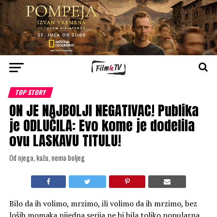
TOP STORY
ON JE NAJBOLJI NEGATIVAC! Publika
je ODLUČILA: Evo kome je dodelila
ovu LASKAVU TITULU!
Od njega, kažu, nema boljeg
Bilo da ih volimo, mrzimo, ili volimo da ih mrzimo, bez
loših momaka nijedna serija ne bi bila toliko popularna.