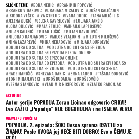
SLIČNE TEME
BORA NENIĆ
BRANIMIR POPOVIĆ
BRANKO VIDAKOVIC
DRAGANA MICALOVIC
DUŠAN KALIČANIN
ISIDORA VLČEK
IVA STRLJIC
IVANA DUDIC
JANA MILIĆ ILIĆ
JELENA ĐUKIĆ
JELENA GAVRILOVIĆ
LJILJANA JAKŠIĆ
LORA ORLOVIĆ
MAJA STOLIĆ
MIHAILO LAPTOŠEVIĆ
MILAN KALINIĆ
MILAN TOŠIĆ
MILJAN DAVIDOVIĆ
MILORAD DAMJANOVIC
MILOS VLALUKIN
MILUTIN MILOŠEVIĆ
MINA LAZAREVIĆ
MINA NENADOVIĆ
MIRJANA ĐURĐEVIĆ
OD JUTRA DO SUTRA
OD JUTRA DO SUTRA 59 EPIZODA
OD JUTRA DO SUTRA 59 EPIZODA GLEDAJ ONLINE
OD JUTRA DO SUTRA 59 EPIZODA ONLINE
OD JUTRA DO SUTRA 60 EPIZODA
OD JUTRA DO SUTRA EPIZODA 59
OD JUTRA DO SUTRA EPIZODA 60
OD JUTRA DO SUTRA SERIJA
RADE MARIČIĆ
SNEZANA DAKIC
SRNA LANGO
TAŠANA ĐORĐEVIĆ
TONI MIHAJLOVSKI
UROŠ BUBANJA
UROŠ JOVČIĆ
VESNA STANKOVIĆ
VLADIMIR NICIFOROVIC
ZLATKO RAKONJAC
AKTUELNO
Autor serije POPADIJA Zoran Licinac odgovorio CRKVI!
Evo ZAŽTO „Popadija“ NIJE BOGOHULNA i ne ISMEVA VERU!
OBAVEZNO PROČITAJ
POPADIJA. 2. epizoda: ŠOK! Dessa sprema OSVETU za
ŽIVANU! Posle OVOGA joj NEĆE BITI DOBRO! Evo o ČEMU JE
REČ!