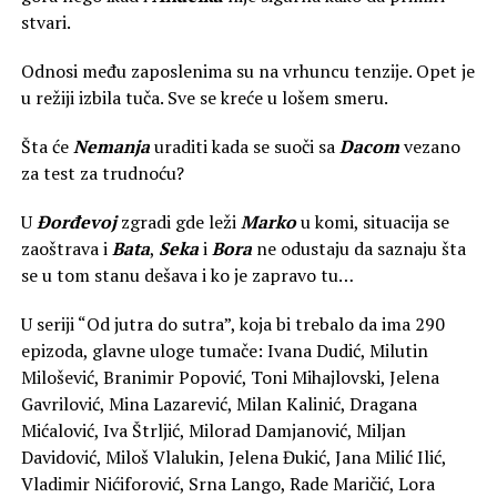
stvari.
Odnosi među zaposlenima su na vrhuncu tenzije. Opet je
u režiji izbila tuča. Sve se kreće u lošem smeru.
Šta će
Nemanja
uraditi kada se suoči sa
Dacom
vezano
za test za trudnoću?
U
Đorđevoj
zgradi gde leži
Marko
u komi, situacija se
zaoštrava i
Bata
,
Seka
i
Bora
ne odustaju da saznaju šta
se u tom stanu dešava i ko je zapravo tu…
U seriji “Od jutra do sutra”, koja bi trebalo da ima 290
epizoda, glavne uloge tumače: Ivana Dudić, Milutin
Milošević, Branimir Popović, Toni Mihajlovski, Jelena
Gavrilović, Mina Lazarević, Milan Kalinić, Dragana
Mićalović, Iva Štrljić, Milorad Damjanović, Miljan
Davidović, Miloš Vlalukin, Jelena Đukić, Jana Milić Ilić,
Vladimir Nićiforović, Srna Lango, Rade Maričić, Lora