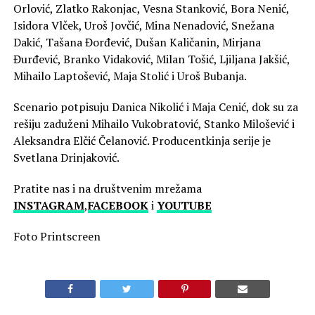
Orlović, Zlatko Rakonjac, Vesna Stanković, Bora Nenić,
Isidora Vlček, Uroš Jovčić, Mina Nenadović, Snežana
Dakić, Tašana Đorđević, Dušan Kaličanin, Mirjana
Đurđević, Branko Vidaković, Milan Tošić, Ljiljana Jakšić,
Mihailo Laptošević, Maja Stolić i Uroš Bubanja.
Scenario potpisuju Danica Nikolić i Maja Cenić, dok su za
rešiju zaduženi Mihailo Vukobratović, Stanko Milošević i
Aleksandra Elčić Čelanović. Producentkinja serije je
Svetlana Drinjaković.
Pratite nas i na društvenim mrežama
INSTAGRAM
,
FACEBOOK
i
YOUTUBE
Foto Printscreen