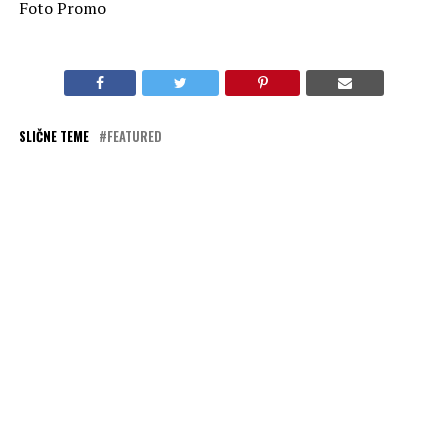
Foto Promo
SLIČNE TEME
FEATURED
AKTUELNO
„Megre“ na kanalu Viasat Epic Drama
OBAVEZNO PROČITAJ
„Mornarički istražitelji: Sidnej“ na kanalu Star Channel
PREPORUKA ZA VAS
„Megre“ na kanalu Viasat Epic Drama
„Kidnapovani od strane oca“ na kanalu Viasat