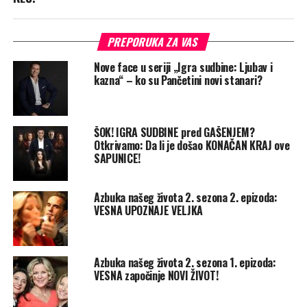
PREPORUKA ZA VAS
Nove face u seriji „Igra sudbine: Ljubav i
kazna“ – ko su Pančetini novi stanari?
ŠOK! IGRA SUDBINE pred GAŠENJEM?
Otkrivamo: Da li je došao KONAČAN KRAJ ove
SAPUNICE!
Azbuka našeg života 2. sezona 2. epizoda:
VESNA UPOZNAJE VELJKA
Azbuka našeg života 2. sezona 1. epizoda:
VESNA započinje NOVI ŽIVOT!