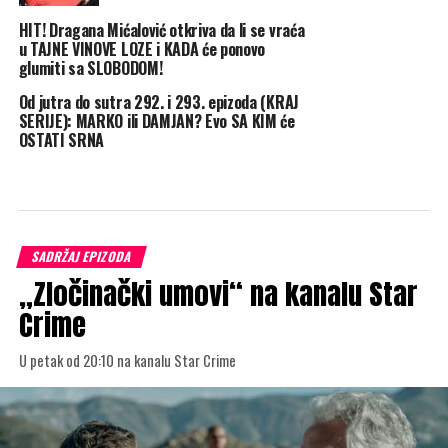
HIT! Dragana Mićalović otkriva da li se vraća
u TAJNE VINOVE LOZE i KADA će ponovo
glumiti sa SLOBODOM!
Od jutra do sutra 292. i 293. epizoda (KRAJ
SERIJE): MARKO ili DAMJAN? Evo SA KIM će
OSTATI SRNA
SADRŽAJ EPIZODA
„Zločinački umovi“ na kanalu Star
Crime
U petak od 20:10 na kanalu Star Crime