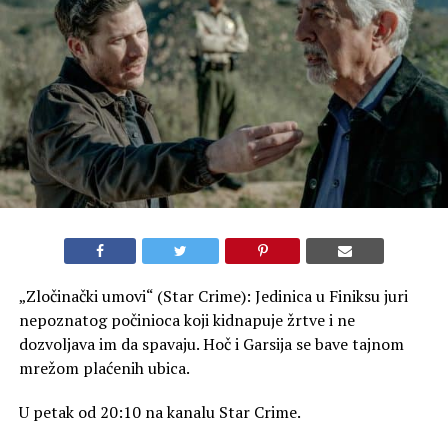
„Zločinački umovi“ (Star Crime): Jedinica u Finiksu juri
nepoznatog počinioca koji kidnapuje žrtve i ne
dozvoljava im da spavaju. Hoč i Garsija se bave tajnom
mrežom plaćenih ubica.
U petak od 20:10 na kanalu Star Crime.