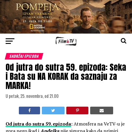
SADRŽAJ EPIZODA
Od jutra do sutra 59. epizoda: Seka
i Bata su NA KORAK da saznaju za
MARKA!
U petak, 25. novembra, od 21.00
Od jutra do sutra 59. epizoda
:
Atmosfera na VeTV-u je
gora nego ikad i
Anđelka
nije sigurna kako da primiri