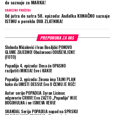
da saznaju za MARKA!
OBAVEZNO PROČITAJ
Od jutra do sutra 58. epizoda: Anđelka KONAČNO saznaje
ISTINU o poreklu DVA ZLATNIKA!
PREPORUKA ZA VAS
Sloboda Mićalović i Ivan Bosiljčić PONOVO
GLUME ZAJEDNO! Obožavaoci ODUŠEVLJENI!
(FOTO)
Popadija 4. epizoda: Desa će OPASNO
razljutiti MIKIJA! Evo i KAKO!
Popadija 3. epizoda: Živana ima TAJNI PLAN
kako da UNIŠTI DESSU! Evo O ČEMU JE REČ!
Autor serije POPADIJA Zoran Licinac
odgovorio CRKVI! Evo ZAŽTO „Popadija“ NIJE
BOGOHULNA i ne ISMEVA VERU!
SKANDAL Serija POPADIJA napad na SPRSKU