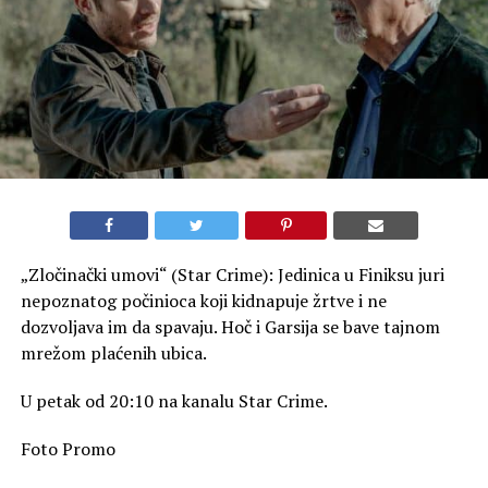
„Zločinački umovi“ (Star Crime): Jedinica u Finiksu juri
nepoznatog počinioca koji kidnapuje žrtve i ne
dozvoljava im da spavaju. Hoč i Garsija se bave tajnom
mrežom plaćenih ubica.
U petak od 20:10 na kanalu Star Crime.
Foto Promo