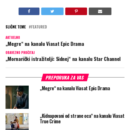
SLIČNE TEME
FEATURED
AKTUELNO
„Megre“ na kanalu Viasat Epic Drama
OBAVEZNO PROČITAJ
„Mornarički istražitelji: Sidnej“ na kanalu Star Channel
PREPORUKA ZA VAS
„Megre“ na kanalu Viasat Epic Drama
„Kidnapovani od strane oca“ na kanalu Viasat
True Crime