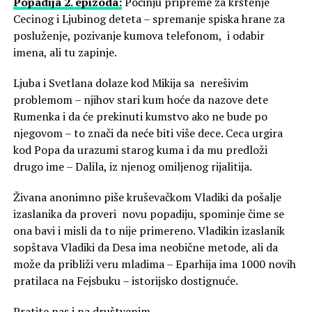
Popadija 2. epizoda:
Počinju pripreme za krštenje
Cecinog i Ljubinog deteta – spremanje spiska hrane za
posluženje, pozivanje kumova telefonom, i odabir
imena, ali tu zapinje.
Ljuba i Svetlana dolaze kod Mikija sa nerešivim
problemom – njihov stari kum hoće da nazove dete
Rumenka i da će prekinuti kumstvo ako ne bude po
njegovom – to znači da neće biti više dece. Ceca urgira
kod Popa da urazumi starog kuma i da mu predloži
drugo ime – Dalila, iz njenog omiljenog rijalitija.
Živana anonimno piše kruševačkom Vladiki da pošalje
izaslanika da proveri novu popadiju, spominje čime se
ona bavi i misli da to nije primereno. Vladikin izaslanik
sopštava Vladiki da Desa ima neobične metode, ali da
može da približi veru mladima – Eparhija ima 1000 novih
pratilaca na Fejsbuku – istorijsko dostignuće.
Pratite nas i na društvenim