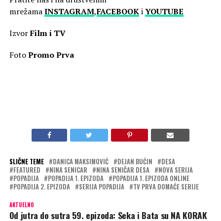
mrežama
INSTAGRAM
,
FACEBOOK
i
YOUTUBE
Izvor
Film i TV
Foto
Promo Prva
SLIČNE TEME
DANICA MAKSIMOVIĆ
DEJAN BUĆIN
DESA
FEATURED
NINA SENICAR
NINA SENIČAR DESA
NOVA SERIJA
POPADIJA
POPADIJA 1. EPIZODA
POPADIJA 1. EPIZODA ONLINE
POPADIJA 2. EPIZODA
SERIJA POPADIJA
TV PRVA DOMAĆE SERIJE
AKTUELNO
Od jutra do sutra 59. epizoda: Seka i Bata su NA KORAK