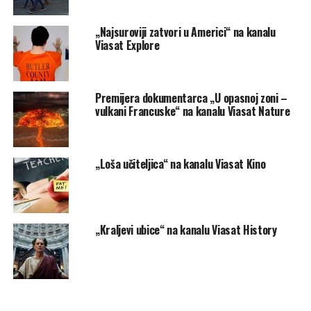
„Najsuroviji zatvori u Americi“ na kanalu
Viasat Explore
Premijera dokumentarca „U opasnoj zoni –
vulkani Francuske“ na kanalu Viasat Nature
„Loša učiteljica“ na kanalu Viasat Kino
„Kraljevi ubice“ na kanalu Viasat History