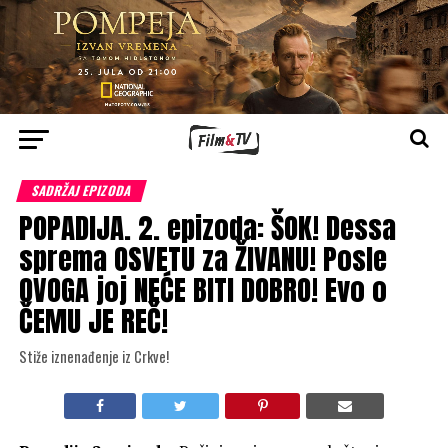
SADRŽAJ EPIZODA
POPADIJA. 2. epizoda: ŠOK! Dessa
sprema OSVETU za ŽIVANU! Posle
OVOGA joj NEĆE BITI DOBRO! Evo o
ČEMU JE REČ!
Stiže iznenađenje iz Crkve!