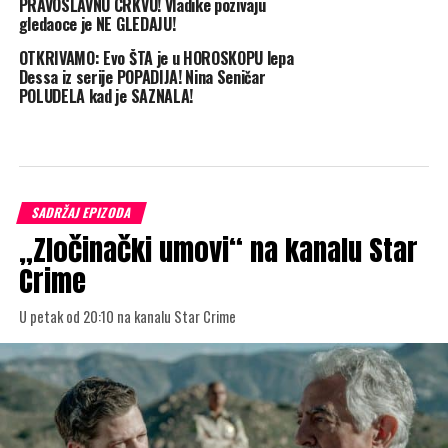
PRAVOSLAVNU CRKVU! Vladike pozivaju
gledaoce je NE GLEDAJU!
OTKRIVAMO: Evo ŠTA je u HOROSKOPU lepa
Dessa iz serije POPADIJA! Nina Seničar
POLUDELA kad je SAZNALA!
SADRŽAJ EPIZODA
„Zločinački umovi“ na kanalu Star
Crime
U petak od 20:10 na kanalu Star Crime