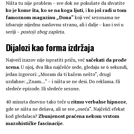
Ništa tu nije problem – sve dok ne pokušate da shvatite
ko je kome šta
,
ko se na koga ljuti
, i
ko još radi u tom
famoznom magazinu „Dona“
koji već sezonama ne
izbacuje nijednu naslovnu stranu, ali i dalje – kao i svi u
seriji –
postoji zbog zapleta
.
Dijalozi kao forma izdržaja
Najveći izazov nije ispratiti priču, već
sačekati da prođe
scena
. U njoj, dva lika najčešće sede, gledaju se 6 sekundi,
jedan izgovori: „Moram da ti kažem nešto“, drugi
uzdahne: „Znam…“ – i ništa se ne desi. Do reklama. Ili
sledeće epizode. Ili sledeće sezone.
40 minuta dnevno tako teče u
ritmu verbalne hipnoze
,
gde se ništa ne dešava, ali se sve „oseća“. Najčešći efekat
kod gledalaca?
Zbunjenost praćena nekom vrstom
mazohističke fascinacije
.