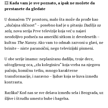
🎞
Kada vam je sve poznato, a ipak ne možete da
prestanete da gledate
U domaćem TV prostoru, malo šta može da prođe kao
„slučajna sličnost“ – posebno kad je u pitanju
Dadilja sa
sela
, nova serija Prve televizije koja već u najavi
neodoljivo podseća na američki sitkom iz devedesetih –
kultnu
The Nanny
. Ako vam to odmah zazvoni u glavi, ne
brinite – niste paranoični, nego televizijski pismeni.
U obe serije imamo: neplaniranu dadilju, troje dece,
uštogljenog oca, „zlu koleginicu“ koja vreba na njegovu
pažnju, komičnu tetku, mnogo karakterne
transformacije, i naravno – ljubav koja se kuva između
kontrasta.
Razlika? Kod nas se sve dešava između sela i Beograda, uz
šljive i štrudlu umesto bube i bagelsa.