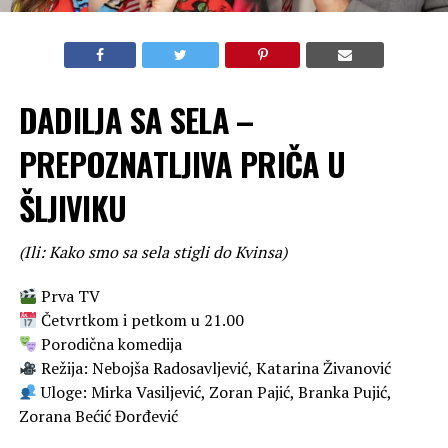
DADILJA SA SELA –
PREPOZNATLJIVA PRIČA U
ŠLJIVIKU
(Ili: Kako smo sa sela stigli do Kvinsa)
Prva TV
Četvrtkom i petkom u 21.00
Porodična komedija
Režija: Nebojša Radosavljević, Katarina Živanović
Uloge: Mirka Vasiljević, Zoran Pajić, Branka Pujić,
Zorana Bećić Đorđević