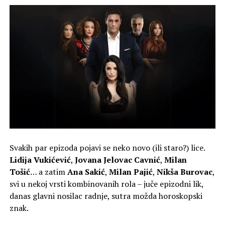
Svakih par epizoda pojavi se neko novo (ili staro?) lice.
Lidija Vukićević
,
Jovana Jelovac Cavnić
,
Milan
Tošić
… a zatim
Ana Sakić
,
Milan Pajić
,
Nikša Burovac
,
svi u nekoj vrsti kombinovanih rola – juče epizodni lik,
danas glavni nosilac radnje, sutra možda horoskopski
znak.