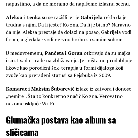
napustimo, a da ne moramo da napišemo izlaznu scenu.
Aleksa i Lenka
su se razišli jer je
Gabrijela
rekla da je
trudna s njim. Da li jeste? Ko zna. Da li je bitno? Naravno
da nije. Aleksa prestaje da dolazi na posao, Gabrijela vodi
firmu, a gledalac vodi nervnu borbu sa samim sobom.
U međuvremenu,
Pančeta i Goran
otkrivaju da su majka
i sin. I sada – rade na zbližavanju. Jer ništa ne produbljuje
likove kao porodični šok-terapija u formi dijaloga koji
zvuče kao prerađeni statusi sa Fejsbuka iz 2009.
Komarac i Maksim Šubarević
izlaze iz zatvora i donose
„nemire“. Šta to konkretno znači? Ko zna. Verovatno
nekome isključe Wi-Fi.
Glumačka postava kao album sa
sličicama