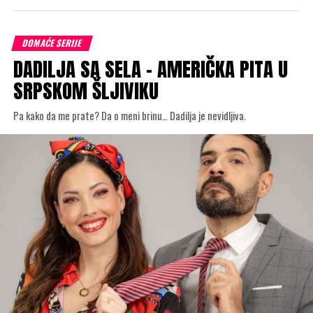
DOMAĆE SERIJE
DADILJA SA SELA – AMERIČKA PITA U
SRPSKOM ŠLJIVIKU
Pa kako da me prate? Da o meni brinu… Dadilja je nevidljiva.