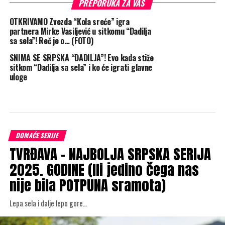
PREPORUKA ZA VAS
OTKRIVAMO Zvezda “Kola sreće” igra
partnera Mirke Vasiljević u sitkomu “Dadilja
sa sela”! Reč je o… (FOTO)
SNIMA SE SRPSKA “DADILJA”! Evo kada stiže
sitkom “Dadilja sa sela” i ko će igrati glavne
uloge
DOMAĆE SERIJE
TVRĐAVA – NAJBOLJA SRPSKA SERIJA
2025. GODINE (Ili jedino čega nas
nije bila POTPUNA sramota)
Lepa sela i dalje lepo gore…