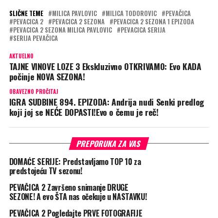
SLIČNE TEME
MILICA PAVLOVIC
MILICA TODOROVIC
PEVAČICA
PEVACICA 2
PEVACICA 2 SEZONA
PEVACICA 2 SEZONA 1 EPIZODA
PEVACICA 2 SEZONA MILICA PAVLOVIC
PEVACICA SERIJA
SERIJA PEVAČICA
AKTUELNO
TAJNE VINOVE LOZE 3 Ekskluzivno OTKRIVAMO: Evo KADA
počinje NOVA SEZONA!
OBAVEZNO PROČITAJ
IGRA SUDBINE 894. EPIZODA: Andrija nudi Senki predlog
koji joj se NEĆE DOPASTI!Evo o čemu je reč!
PREPORUKA ZA VAS
DOMAĆE SERIJE: Predstavljamo TOP 10 za
predstojeću TV sezonu!
PEVAČICA 2 Završeno snimanje DRUGE
SEZONE! A evo ŠTA nas očekuje u NASTAVKU!
PEVAČICA 2 Pogledajte PRVE FOTOGRAFIJE