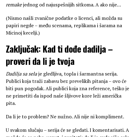
remake
jednog od najuspešnijih sitkoma. A ako nije…
(Nismo našli zvanične podatke o licenci, ali možda su
papiri negde – među scenama, replikama i šarama na
Micinoj kecelji.)
Zaključak: Kad ti dođe dadilja –
proveri da li je tvoja
Dadilja sa sela
je gledljiva, topla i šarmantna serija.
Publici koja traži zabavu bez prevelikih pitanja – ovo će
biti pun pogodak. Ali publici koja zna reference, teško je
ne primetiti da ispod naše šljivove kore leži američka
pita.
Da li je to problem? Ne nužno. Ali nije ni kompliment.
U svakom slučaju – serija će se gledati. I komentarisati. A