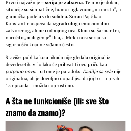
Prvo i najvažnije –
serija je zabavna
. Tempo je dobar,
situacije su simpatične, humor uglavnom „na mestu“, a
glumačka podela vrlo solidna. Zoran Pajić kao
Konstantin uspeva da izgradi ulogu emocionalno
zatvorenog, ali ne i odbojnog oca. Klinci su šarmantni,
naročito „mali genije“ Ilija, a Mirka nosi seriju sa
sigurnošću koju ne viđamo često.
Štaviše, publika koja nikada nije gledala original iz
devedesetih, vrlo lako će prihvatiti ovu priču kao
potpuno novu
. I u tome je paradoks:
Dadilja sa sela
nije
originalna, ali je dovoljno dopadljiva da joj to – u prvih
15 epizoda – možda i oprostimo.
A šta ne funkcioniše (ili: sve što
znamo da znamo)?