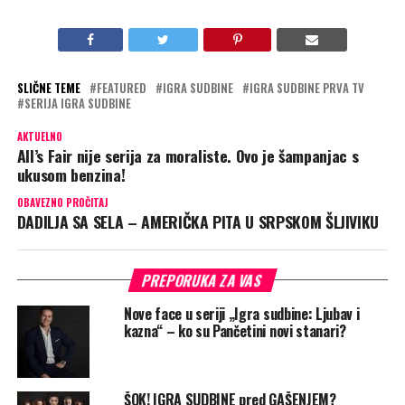
SLIČNE TEME
FEATURED
IGRA SUDBINE
IGRA SUDBINE PRVA TV
SERIJA IGRA SUDBINE
AKTUELNO
All’s Fair nije serija za moraliste. Ovo je šampanjac s
ukusom benzina!
OBAVEZNO PROČITAJ
DADILJA SA SELA – AMERIČKA PITA U SRPSKOM ŠLJIVIKU
PREPORUKA ZA VAS
Nove face u seriji „Igra sudbine: Ljubav i
kazna“ – ko su Pančetini novi stanari?
ŠOK! IGRA SUDBINE pred GAŠENJEM?