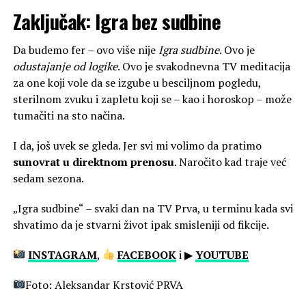
Zaključak: Igra bez sudbine
Da budemo fer – ovo više nije
Igra sudbine
. Ovo je
odustajanje od logike
. Ovo je svakodnevna TV meditacija
za one koji vole da se izgube u besciljnom pogledu,
sterilnom zvuku i zapletu koji se – kao i horoskop – može
tumačiti na sto načina.
I da, još uvek se gleda. Jer svi mi volimo da pratimo
sunovrat u direktnom prenosu
. Naročito kad traje već
sedam sezona.
„Igra sudbine“ – svaki dan na TV Prva, u terminu kada svi
shvatimo da je stvarni život ipak smisleniji od fikcije.
INSTAGRAM
,
FACEBOOK
i ▶
YOUTUBE
Foto: Aleksandar Krstović PRVA