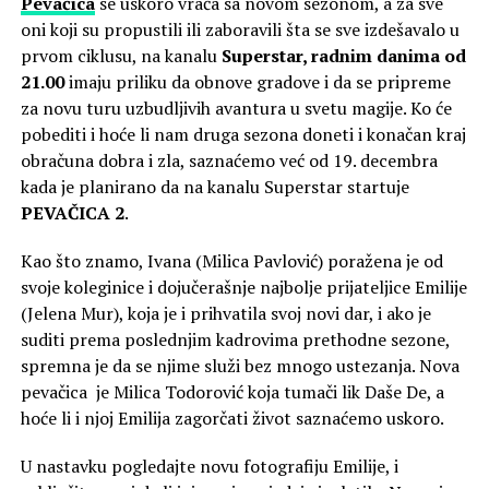
Pevačica
se uskoro vraća sa novom sezonom, a za sve
oni koji su propustili ili zaboravili šta se sve izdešavalo u
prvom ciklusu, na kanalu
Superstar, radnim danima od
21.00
imaju priliku da obnove gradove i da se pripreme
za novu turu uzbudljivih avantura u svetu magije. Ko će
pobediti i hoće li nam druga sezona doneti i konačan kraj
obračuna dobra i zla, saznaćemo već od 19. decembra
kada je planirano da na kanalu Superstar startuje
PEVAČICA 2
.
Kao što znamo, Ivana (Milica Pavlović) poražena je od
svoje koleginice i dojučerašnje najbolje prijateljice Emilije
(Jelena Mur), koja je i prihvatila svoj novi dar, i ako je
suditi prema poslednjim kadrovima prethodne sezone,
spremna je da se njime služi bez mnogo ustezanja. Nova
pevačica je Milica Todorović koja tumači lik Daše De, a
hoće li i njoj Emilija zagorčati život saznaćemo uskoro.
U nastavku pogledajte novu fotografiju Emilije, i