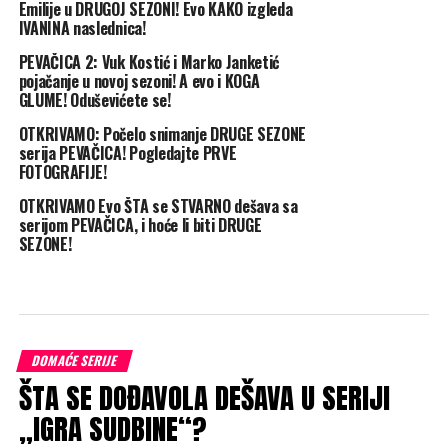
Emilije u DRUGOJ SEZONI! Evo KAKO izgleda
IVANINA naslednica!
PEVAČICA 2: Vuk Kostić i Marko Janketić
pojačanje u novoj sezoni! A evo i KOGA
GLUME! Oduševićete se!
OTKRIVAMO: Počelo snimanje DRUGE SEZONE
serija PEVAČICA! Pogledajte PRVE
FOTOGRAFIJE!
OTKRIVAMO Evo ŠTA se STVARNO dešava sa
serijom PEVAČICA, i hoće li biti DRUGE
SEZONE!
DOMAĆE SERIJE
ŠTA SE DOĐAVOLA DEŠAVA U SERIJI
„IGRA SUDBINE“?