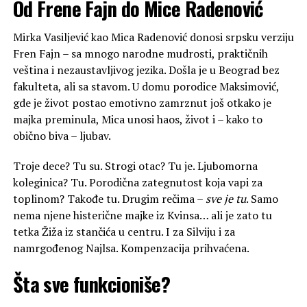
Od Frene Fajn do Mice Radenović
Mirka Vasiljević kao Mica Radenović donosi srpsku verziju
Fren Fajn – sa mnogo narodne mudrosti, praktičnih
veština i nezaustavljivog jezika. Došla je u Beograd bez
fakulteta, ali sa stavom. U domu porodice Maksimović,
gde je život postao emotivno zamrznut još otkako je
majka preminula, Mica unosi haos, život i – kako to
obično biva – ljubav.
Troje dece? Tu su. Strogi otac? Tu je. Ljubomorna
koleginica? Tu. Porodična zategnutost koja vapi za
toplinom? Takođe tu. Drugim rečima –
sve je tu
. Samo
nema njene histerične majke iz Kvinsa… ali je zato tu
tetka Žiža iz stančića u centru. I za Silviju i za
namrgođenog Najlsa. Kompenzacija prihvaćena.
Šta sve funkcioniše?