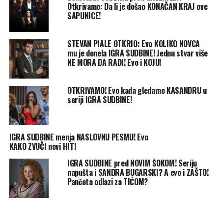
Otkrivamo: Da li je došao KONAČAN KRAJ ove
SAPUNICE!
STEVAN PIALE OTKRIO: Evo KOLIKO NOVCA
mu je donela IGRA SUDBINE! Jednu stvar više
NE MORA DA RADI! Evo i KOJU!
OTKRIVAMO! Evo kada gledamo KASANDRU u
seriji IGRA SUDBINE!
IGRA SUDBINE menja NASLOVNU PESMU! Evo
KAKO ZVUČI novi HIT!
IGRA SUDBINE pred NOVIM ŠOKOM! Seriju
napušta i SANDRA BUGARSKI? A evo i ZAŠTO!
Pančeta odlazi za TIĆOM?