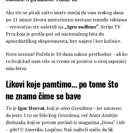
Ako ste se pitali zašto imate osećaj da vam svakog dana
po 21 minut života misteriozno nestane između reklama
– verovatno ste naleteli na
„Igru sudbine“
. Seriju TV
Prva koja je prešla put od nacionalnog hita do
apsurdističkog eksperimenta, bez najave i bez kočnice.
Nova sezona? Počela je 30 dana nakon prethodne – ali ko
to broji kad nam više ni vreme ni prostor u ovoj sapunici
nisu bitni.
Likovi koje pamtimo… po tome što
ne znamo čime se bave
Tu je
Igor Horvat
, koji je
oteo Gvozdena
– jer naravno
da jeste. I to ne bilo kog Gvozdena, već
brata Andrije
Bošnjaka
, koji se potom povlači iz magazina „Dona“ i ide
– gde? U Ameriku. Logično. Naš najbrži način da lik