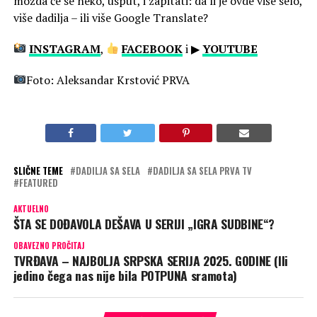
možda će se neko, usput, i zapitati: da li je ovde više selo,
više dadilja – ili više Google Translate?
INSTAGRAM
,
FACEBOOK
i ▶
YOUTUBE
Foto: Aleksandar Krstović PRVA
SLIČNE TEME
DADILJA SA SELA
DADILJA SA SELA PRVA TV
FEATURED
AKTUELNO
ŠTA SE DOĐAVOLA DEŠAVA U SERIJI „IGRA SUDBINE“?
OBAVEZNO PROČITAJ
TVRĐAVA – NAJBOLJA SRPSKA SERIJA 2025. GODINE (Ili
jedino čega nas nije bila POTPUNA sramota)