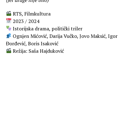
RTS, Filmkultura
2023 / 2024
Istorijska drama, politički triler
Ognjen Mićović, Darija Vučko, Jovo Maksić, Igor
Đorđević, Boris Isaković
Režija: Saša Hajduković
✍ Scenario: Mirko Stojković i Goran Starčević
Gde gledati: RTS, RTS Planeta
Serija koja nas je naterala da ćutimo, gledamo i –
diskutujemo
Odavno jedna domaća serija nije izazvala ovoliko
uzbuđenja.
Emotivna, polemična, raspravljana do
besvesti –
Tvrđava
je bez konkurencije najvažniji
televizijski događaj u Srbiji ove godine. Gledala se
porodično, komentarisala kolektivno, plakala privatno.
Od sredine novembra do finala u decembru – rasla je