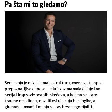
Pa šta mi to gledamo?
Serija koja je nekada imala strukturu, osećaj za tempo i
prepoznatljive odnose među likovima sada deluje kao
serijal improvizovanih skečeva
, u kojima se stare
traume recikliraju, novi likovi ubacuju bez logike, a
glumački ansambl menja sastav brže nego rijaliti.