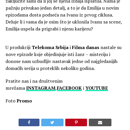
zaključite sami da li joj se njena izdaja isplatila. Nama je
pažnju privukao jedan detalj, a to je da Emilija u novim
epizodama dosta podseća na Ivanu iz prvog ciklusa.
Deluje li i vama da je osim što je uklonila Ivanu sa scene,
Emilija uspela da prigrabi i njenu karijeru?
U produkciji
Telekoma Srbija
i
Filma danas
nastale su
nove epizode koje objedinjuje isti žanr – misteriju i
donose nam uzbudljiv nastavak jedne od najgledanijih
domaćih serija u proteklih nekoliko godina.
Pratite nas i na društvenim
mrežama
INSTAGRAM
,
FACEBOOK
i
YOUTUBE
Foto
Promo