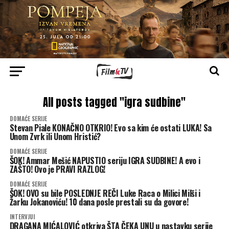
All posts tagged "igra sudbine"
DOMAĆE SERIJE
Stevan Piale KONAČNO OTKRIO! Evo sa kim će ostati LUKA! Sa
Unom Zvrk ili Unom Hristić?
DOMAĆE SERIJE
ŠOK! Ammar Mešić NAPUSTIO seriju IGRA SUDBINE! A evo i
ZAŠTO! Ovo je PRAVI RAZLOG!
DOMAĆE SERIJE
ŠOK! OVO su bile POSLEDNJE REČI Luke Raca o Milici Milši i
Žarku Jokanoviću! 10 dana posle prestali su da govore!
INTERVJUI
DRAGANA MIĆALOVIĆ otkriva ŠTA ČEKA UNU u nastavku serije