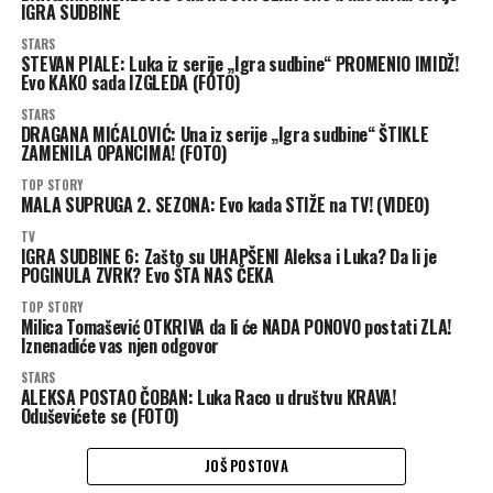
IGRA SUDBINE
STARS
STEVAN PIALE: Luka iz serije „Igra sudbine“ PROMENIO IMIDŽ!
Evo KAKO sada IZGLEDA (FOTO)
STARS
DRAGANA MIĆALOVIĆ: Una iz serije „Igra sudbine“ ŠTIKLE
ZAMENILA OPANCIMA! (FOTO)
TOP STORY
MALA SUPRUGA 2. SEZONA: Evo kada STIŽE na TV! (VIDEO)
TV
IGRA SUDBINE 6: Zašto su UHAPŠENI Aleksa i Luka? Da li je
POGINULA ZVRK? Evo ŠTA NAS ČEKA
TOP STORY
Milica Tomašević OTKRIVA da li će NADA PONOVO postati ZLA!
Iznenadiće vas njen odgovor
STARS
ALEKSA POSTAO ČOBAN: Luka Raco u društvu KRAVA!
Oduševićete se (FOTO)
JOŠ POSTOVA