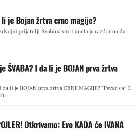
 li je Bojan žrtva crne magije?
azdvojni prijatelji. Švabina smrt unela je razdor među
 ŠVABA? I da li je BOJAN prva žrtva
da li je BOJAN prva žrtva CRNE MAGIJE? “Pevačica” 7.
0...
POJLER! Otkrivamo: Evo KADA će IVANA