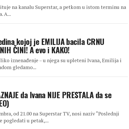
mituje na kanalu Superstar, a petkom u istom terminu na
. A...
edina kojoj je EMILIJA bacila CRNU
NIH ČINI! A evo i KAKO!
ko iznenađenje – u njega su upleteni Ivana, Emilija i
kendom gledamo...
AZNAJE da Ivana NIJE PRESTALA da se
EO)
embra, od 21.00 na Superstar TV, nosi naziv “Poslednji
 pogledati u petak,...