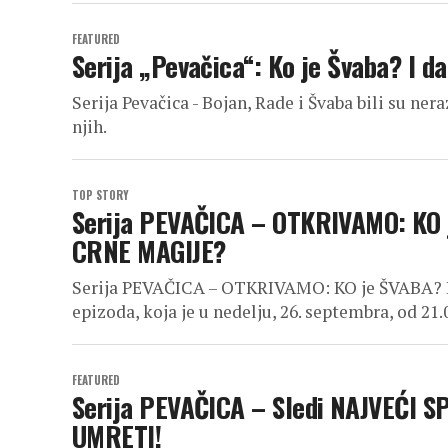
FEATURED
Serija „Pevačica“: Ko je Švaba? I da
Serija Pevačica - Bojan, Rade i Švaba bili su ner
njih.
TOP STORY
Serija PEVAČICA – OTKRIVAMO: KO je
CRNE MAGIJE?
Serija PEVAČICA – OTKRIVAMO: KO je ŠVABA? I 
epizoda, koja je u nedelju, 26. septembra, od 21.0
FEATURED
Serija PEVAČICA – Sledi NAJVEĆI S
UMRETI!