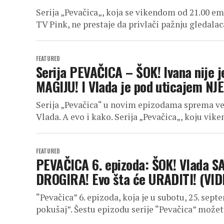
Serija „Pevačica„, koja se vikendom od 21.00 e
TV Pink, ne prestaje da privlači pažnju gledalaca
FEATURED
Serija PEVAČICA – ŠOK! Ivana nije j
MAGIJU! I Vlada je pod uticajem NJE
Serija „Pevačica“ u novim epizodama sprema veli
Vlada. A evo i kako. Serija „Pevačica„, koju vi
FEATURED
PEVAČICA 6. epizoda: ŠOK! Vlada S
DROGIRA! Evo šta će URADITI! (VID
“Pevačica” 6. epizoda, koja je u subotu, 25. sept
pokušaj”. Šestu epizodu serije “Pevačica” možete