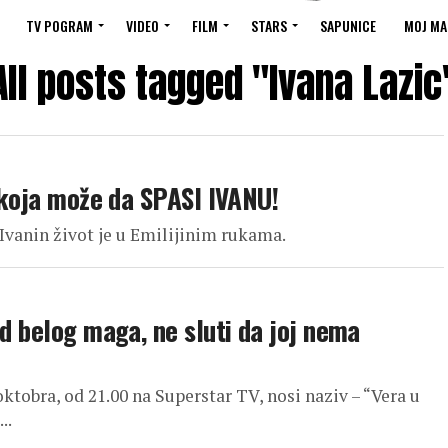
TV POGRAM
VIDEO
FILM
STARS
SAPUNICE
MOJ MA
All posts tagged "Ivana Lazic
a koja može da SPASI IVANU!
. Ivanin život je u Emilijinim rukama.
od belog maga, ne sluti da joj nema
 oktobra, od 21.00 na Superstar TV, nosi naziv – “Vera u
..