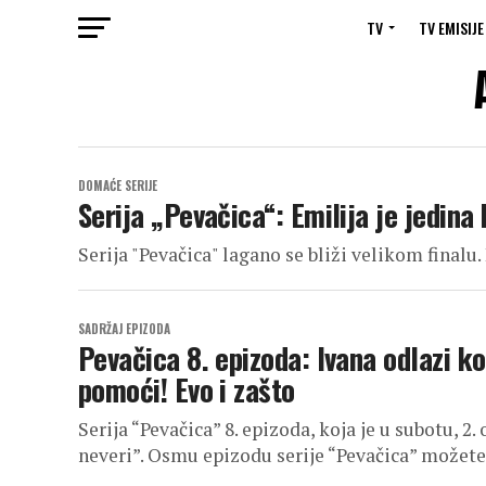
TV
TV EMISIJE
DOMAĆE SERIJE
Serija „Pevačica“: Emilija je jedin
Serija "Pevačica" lagano se bliži velikom finalu
SADRŽAJ EPIZODA
Pevačica 8. epizoda: Ivana odlazi k
pomoći! Evo i zašto
Serija “Pevačica” 8. epizoda, koja je u subotu, 2.
neveri”. Osmu epizodu serije “Pevačica” možete.