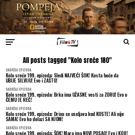
All posts tagged "Kolo sreće 180"
SADRŽAJ EPIZODA
Kolo sreće 199. epizoda: Sledi NAJVEĆI ŠOK! Kosta hoće da
UBIJE SILVIJU! Evo i ZAŠTO!
SADRŽAJ EPIZODA
Kolo sreće 199. epizoda: Brka ima UŽASNE vesti za ZORU! Evo o
ČEMU JE REČ!
SADRŽAJ EPIZODA
Kolo sreće 199. epizoda: Drina se useljava kod KOSTE! Ali nije
SAMA! Evo ko dolazi SA NJOM!
SADRŽAJ EPIZODA
Kolo sreće 199. epizoda: ŠOK! Mara ima NOVI POSAO! Evo i KOJI!