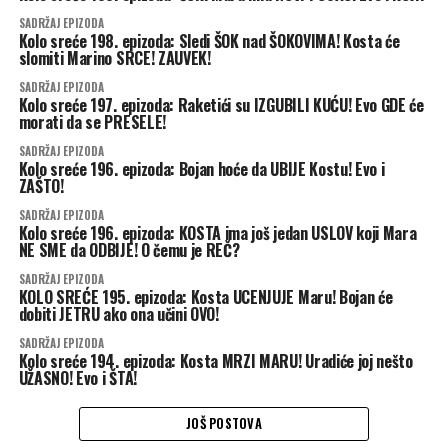
SADRŽAJ EPIZODA
Kolo sreće 198. epizoda: Sledi ŠOK nad ŠOKOVIMA! Kosta će
slomiti Marino SRCE! ZAUVEK!
SADRŽAJ EPIZODA
Kolo sreće 197. epizoda: Raketići su IZGUBILI KUĆU! Evo GDE će
morati da se PRESELE!
SADRŽAJ EPIZODA
Kolo sreće 196. epizoda: Bojan hoće da UBIJE Kostu! Evo i
ZAŠTO!
SADRŽAJ EPIZODA
Kolo sreće 196. epizoda: KOSTA ima još jedan USLOV koji Mara
NE SME da ODBIJE! O čemu je REČ?
SADRŽAJ EPIZODA
KOLO SREĆE 195. epizoda: Kosta UCENJUJE Maru! Bojan će
dobiti JETRU ako ona učini OVO!
SADRŽAJ EPIZODA
Kolo sreće 194. epizoda: Kosta MRZI MARU! Uradiće joj nešto
UŽASNO! Evo i ŠTA!
JOŠ POSTOVA