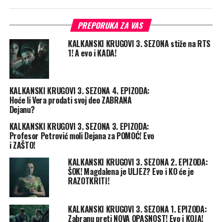
PREPORUKA ZA VAS
KALKANSKI KRUGOVI 3. SEZONA stiže na RTS
1! A evo i KADA!
KALKANSKI KRUGOVI 3. SEZONA 4. EPIZODA:
Hoće li Vera prodati svoj deo ZABRANA
Dejanu?
KALKANSKI KRUGOVI 3. SEZONA 3. EPIZODA:
Profesor Petrović moli Dejana za POMOĆ! Evo
i ZAŠTO!
KALKANSKI KRUGOVI 3. SEZONA 2. EPIZODA:
ŠOK! Magdalena je ULJEZ? Evo i KO će je
RAZOTKRITI!
KALKANSKI KRUGOVI 3. SEZONA 1. EPIZODA:
Zabranu preti NOVA OPASNOST! Evo i KOJA!