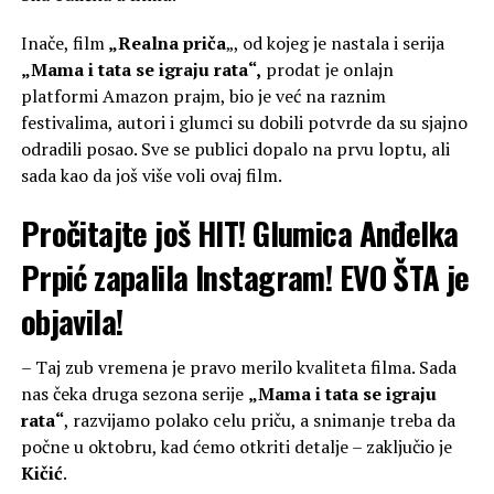
Inače, film
„Realna priča
„, od kojeg je nastala i serija
„Mama i tata se igraju rata“,
prodat je onlajn
platformi Amazon prajm, bio je već na raznim
festivalima, autori i glumci su dobili potvrde da su sjajno
odradili posao. Sve se publici dopalo na prvu loptu, ali
sada kao da još više voli ovaj film.
Pročitajte još
HIT! Glumica Anđelka
Prpić zapalila Instagram! EVO ŠTA je
objavila!
– Taj zub vremena je pravo merilo kvaliteta filma. Sada
nas čeka druga sezona serije
„Mama i tata se igraju
rata“
, razvijamo polako celu priču, a snimanje treba da
počne u oktobru, kad ćemo otkriti detalje – zaključio je
Kičić
.