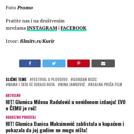
Foto
Promo
Pratite nas i na društvenim
mrežama
INSTAGRAM
i
FACEBOOK
Izvor:
filmitv.rs/Kurir
SLIČNE TEME
FESTIVAL U PLOVDIVU
GORDAN KICIC
MAMA I TATA SE IGRAJU RATA
NINA JANKOVIĆ
REALNA PRIČA FILM
AKTUELNO
HIT! Glumica Milena Radulović u neviđenom izdanju! EVO
o ČEMU je reč!
OBAVEZNO PROČITAJ
HIT! Glumica Danica Maksimović zablistala u kupaćem i
pokazala da joj godine ne mogu ništa!