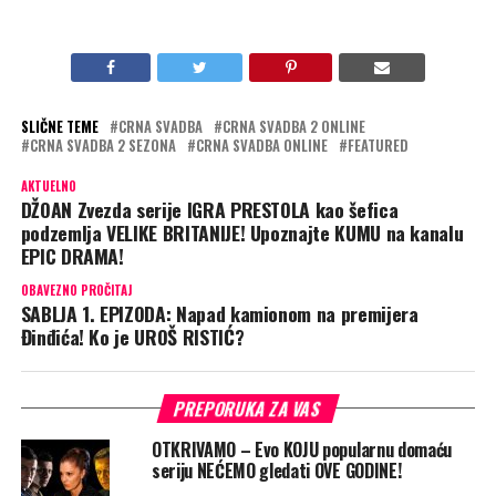
SLIČNE TEME
CRNA SVADBA
CRNA SVADBA 2 ONLINE
CRNA SVADBA 2 SEZONA
CRNA SVADBA ONLINE
FEATURED
AKTUELNO
DŽOAN Zvezda serije IGRA PRESTOLA kao šefica
podzemlja VELIKE BRITANIJE! Upoznajte KUMU na kanalu
EPIC DRAMA!
OBAVEZNO PROČITAJ
SABLJA 1. EPIZODA: Napad kamionom na premijera
Đinđića! Ko je UROŠ RISTIĆ?
PREPORUKA ZA VAS
OTKRIVAMO – Evo KOJU popularnu domaću
seriju NEĆEMO gledati OVE GODINE!