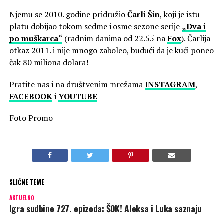
Njemu se 2010. godine pridružio
Čarli Šin
, koji je istu
platu dobijao tokom sedme i osme sezone serije
„Dva i
po muškarca“
(radnim danima od 22.55 na
Fox
). Čarlija
otkaz 2011. i nije mnogo zaboleo, budući da je kući poneo
čak 80 miliona dolara!
Pratite nas i na društvenim mrežama
INSTAGRAM
,
FACEBOOK
i
YOUTUBE
Foto Promo
SLIČNE TEME
AKTUELNO
Igra sudbine 727. epizoda: ŠOK! Aleksa i Luka saznaju
ISTINU o Ireni! Evo i od KOGA!