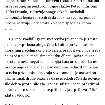
inspektorom Banetom Tomićem (Nikola Kojo) i junakom
prve sezone, inspektorom tajne službe Petrom Ćirićem
(Uliks Fehmiu), udružuje snage kako bi savladali
demonsku legiju i sprečili ih da zauzmu svet uz pomoć
moćne relikvije – crne ruke koja je pripadala Crnom
vojvodi.
– U „Crnoj svadbi“ igram sveštenika Jovana i to je zaista
jedna kompleksna uloga. Čovek koji je po svim nekim
moralnim načelima ono što zaista pravoslavno lice treba
da predstavlja, međutim ima jaku dilemu pošto mu se
ukršta ta neka negativna energija koju on u početku ne
prepoznaje kao đavola ili kao demona. Jednostavno ima
ta neka priviđenja a na kraju shvatamo da je ustvari on
glavni junak druge sezone i da je predodređen da povuče
sile dobra protiv sile zla. On je u suštini jedan prekriveni
junak koji to saznaje dok se priča odvija – priča za „Blic“
Zlatan Vidović.