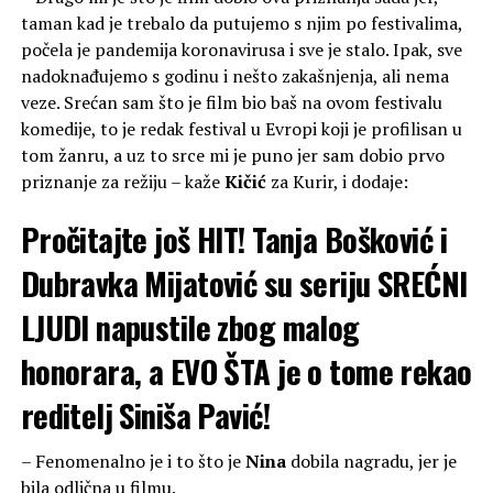
taman kad je trebalo da putujemo s njim po festivalima,
počela je pandemija koronavirusa i sve je stalo. Ipak, sve
nadoknađujemo s godinu i nešto zakašnjenja, ali nema
veze. Srećan sam što je film bio baš na ovom festivalu
komedije, to je redak festival u Evropi koji je profilisan u
tom žanru, a uz to srce mi je puno jer sam dobio prvo
priznanje za režiju – kaže
Kičić
za Kurir, i dodaje:
Pročitajte još
HIT! Tanja Bošković i
Dubravka Mijatović su seriju SREĆNI
LJUDI napustile zbog malog
honorara, a EVO ŠTA je o tome rekao
reditelj Siniša Pavić!
– Fenomenalno je i to što je
Nina
dobila nagradu, jer je
bila odlična u filmu.