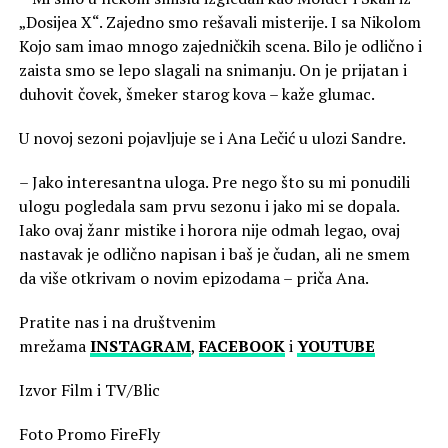
„Dosijea X“. Zajedno smo rešavali misterije. I sa Nikolom
Kojo sam imao mnogo zajedničkih scena. Bilo je odlično i
zaista smo se lepo slagali na snimanju. On je prijatan i
duhovit čovek, šmeker starog kova – kaže glumac.
U novoj sezoni pojavljuje se i Ana Lečić u ulozi Sandre.
– Jako interesantna uloga. Pre nego što su mi ponudili
ulogu pogledala sam prvu sezonu i jako mi se dopala.
Iako ovaj žanr mistike i horora nije odmah legao, ovaj
nastavak je odlično napisan i baš je čudan, ali ne smem
da više otkrivam o novim epizodama – priča Ana.
Pratite nas i na društvenim
mrežama
INSTAGRAM
,
FACEBOOK
i
YOUTUBE
Izvor Film i TV/Blic
Foto Promo FireFly