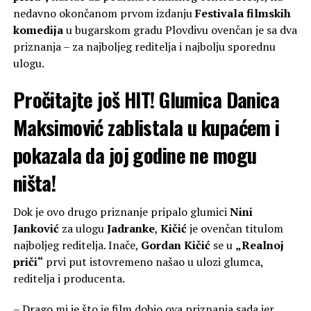
nedavno okončanom prvom izdanju
Festivala filmskih
komedija
u bugarskom gradu Plovdivu ovenčan je sa dva
priznanja – za najboljeg reditelja i najbolju sporednu
ulogu.
Pročitajte još
HIT! Glumica Danica
Maksimović zablistala u kupaćem i
pokazala da joj godine ne mogu
ništa!
Dok je ovo drugo priznanje pripalo glumici
Nini
Janković
za ulogu
Jadranke
,
Kičić
je ovenčan titulom
najboljeg reditelja. Inače,
Gordan Kičić
se u
„Realnoj
priči“
prvi put istovremeno našao u ulozi glumca,
reditelja i producenta.
– Drago mi je što je film dobio ova priznanja sada jer,