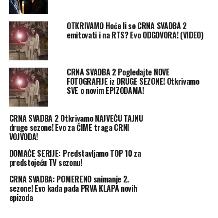
OTKRIVAMO Hoće li se CRNA SVADBA 2
emitovati i na RTS? Evo ODGOVORA! (VIDEO)
CRNA SVADBA 2 Pogledajte NOVE
FOTOGRAFIJE iz DRUGE SEZONE! Otkrivamo
SVE o novim EPIZODAMA!
CRNA SVADBA 2 Otkrivamo NAJVEĆU TAJNU
druge sezone! Evo za ČIME traga CRNI
VOJVODA!
DOMAĆE SERIJE: Predstavljamo TOP 10 za
predstojeću TV sezonu!
CRNA SVADBA: POMERENO snimanje 2.
sezone! Evo kada pada PRVA KLAPA novih
epizoda