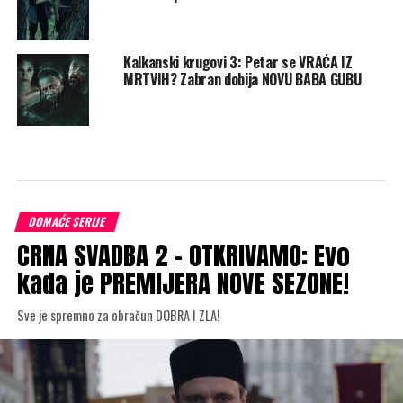
Kalkanski krugovi 3: Petar se VRAĆA IZ
MRTVIH? Zabran dobija NOVU BABA GUBU
DOMAĆE SERIJE
CRNA SVADBA 2 – OTKRIVAMO: Evo
kada je PREMIJERA NOVE SEZONE!
Sve je spremno za obračun DOBRA I ZLA!