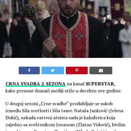
CRNA SVADBA 2. SEZONA
na kanal
SUPERSTAR
,
kako prenose domaći mediji stiže u decebru ove godine.
U drugoj sezoni „Crne svadbe“ produbljuje se sukob
između Sila svetlosti i Sila tame. Nataša Janković (Jelena
Đokić), nekada vatreni ateista sada je kaluđerica koja
zajedno sa sveštenikom Jovanom (Zlatan Vidović), bivšim