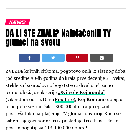
FEATURED
DA LI STE ZNALI? Najplaćeniji TV
glumci na svetu
ZVEZDE kultnih sitkoma, pogotovo onih iz zlatnog doba
(od sredine 90-ih godina do kraja prve decenije 21. veka),
stekle su basnoslovno bogatstvo zahvaljujući samo
jednoj ulozi. Junak serije
„Svi vole Rejmonda“
(vikendom od 16.10 na
Fox Life
),
Rej Romano
dobijao
je od pete sezone čak 1.800.000 dolara po epizodi,
postavši tako najplaćeniji TV glumac u istoriji. Kada se
saberu njegovi honorari iz poslednja tri ciklusa, Rej je
postao bogatiji za 113.400.000 dolara!