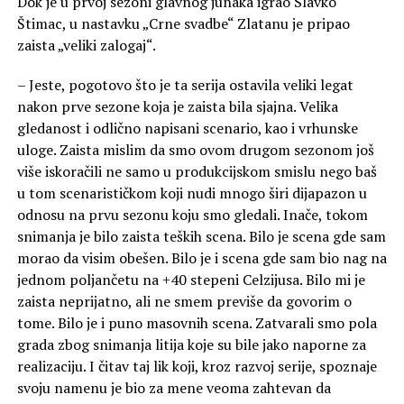
Dok je u prvoj sezoni glavnog junaka igrao Slavko
Štimac, u nastavku „Crne svadbe“ Zlatanu je pripao
zaista „veliki zalogaj“.
– Jeste, pogotovo što je ta serija ostavila veliki legat
nakon prve sezone koja je zaista bila sjajna. Velika
gledanost i odlično napisani scenario, kao i vrhunske
uloge. Zaista mislim da smo ovom drugom sezonom još
više iskoračili ne samo u produkcijskom smislu nego baš
u tom scenarističkom koji nudi mnogo širi dijapazon u
odnosu na prvu sezonu koju smo gledali. Inače, tokom
snimanja je bilo zaista teških scena. Bilo je scena gde sam
morao da visim obešen. Bilo je i scena gde sam bio nag na
jednom poljančetu na +40 stepeni Celzijusa. Bilo mi je
zaista neprijatno, ali ne smem previše da govorim o
tome. Bilo je i puno masovnih scena. Zatvarali smo pola
grada zbog snimanja litija koje su bile jako naporne za
realizaciju. I čitav taj lik koji, kroz razvoj serije, spoznaje
svoju namenu je bio za mene veoma zahtevan da