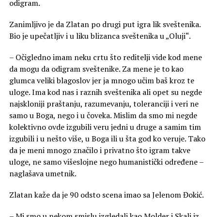
odigram.
Zanimljivo je da Zlatan po drugi put igra lik sveštenika.
Bio je upečatljiv i u liku blizanca sveštenika u „Oluji“.
– Očigledno imam neku crtu što reditelji vide kod mene
da mogu da odigram sveštenike. Za mene je to kao
glumca veliki blagoslov jer ja mnogo učim baš kroz te
uloge. Ima kod nas i raznih sveštenika ali opet su negde
najskloniji praštanju, razumevanju, toleranciji i veri ne
samo u Boga, nego i u čoveka. Mislim da smo mi negde
kolektivno ovde izgubili veru jedni u druge a samim tim
izgubili i u nešto više, u Boga ili u šta god ko veruje. Tako
da je meni mnogo značilo i privatno što igram takve
uloge, ne samo višeslojne nego humanistički određene –
naglašava umetnik.
Zlatan kaže da je 90 odsto scena imao sa Jelenom Đokić.
– Mi smo u nekom smislu izgledali kao Molder i Skali iz