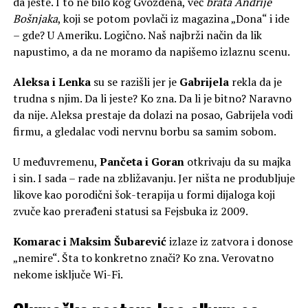
da jeste. I to ne bilo kog Gvozdena, već
brata Andrije
Bošnjaka
, koji se potom povlači iz magazina „Dona“ i ide
– gde? U Ameriku. Logično. Naš najbrži način da lik
napustimo, a da ne moramo da napišemo izlaznu scenu.
Aleksa i Lenka
su se razišli jer je
Gabrijela
rekla da je
trudna s njim. Da li jeste? Ko zna. Da li je bitno? Naravno
da nije. Aleksa prestaje da dolazi na posao, Gabrijela vodi
firmu, a gledalac vodi nervnu borbu sa samim sobom.
U međuvremenu,
Pančeta i Goran
otkrivaju da su majka
i sin. I sada – rade na zbližavanju. Jer ništa ne produbljuje
likove kao porodični šok-terapija u formi dijaloga koji
zvuče kao prerađeni statusi sa Fejsbuka iz 2009.
Komarac i Maksim Šubarević
izlaze iz zatvora i donose
„nemire“. Šta to konkretno znači? Ko zna. Verovatno
nekome isključe Wi-Fi.