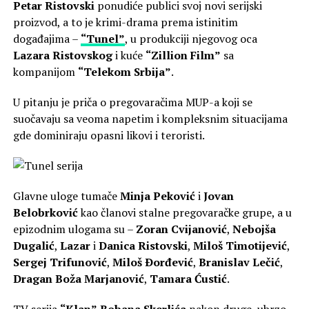
Petar Ristovski
ponudiće publici svoj novi serijski
proizvod, a to je krimi-drama prema istinitim
događajima –
“Tunel”
, u produkciji njegovog oca
Lazara Ristovskog
i kuće
“Zillion Film”
sa
kompanijom
“Telekom Srbija”
.
U pitanju je priča o pregovaračima MUP-a koji se
suočavaju sa veoma napetim i kompleksnim situacijama
gde dominiraju opasni likovi i teroristi.
Glavne uloge tumače
Minja Peković
i
Jovan
Belobrković
kao članovi stalne pregovaračke grupe, a u
epizodnim ulogama su –
Zoran Cvijanović
,
Nebojša
Dugalić
,
Lazar
i
Danica Ristovski
,
Miloš Timotijević
,
Sergej Trifunović
,
Miloš Ðorđević
,
Branislav Lečić
,
Dragan Boža Marjanović
,
Tamara Ćustić
.