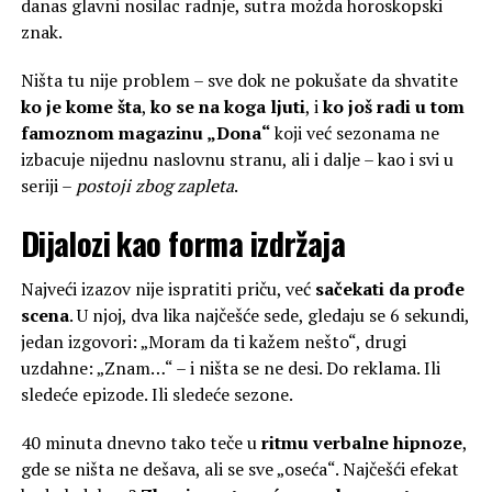
danas glavni nosilac radnje, sutra možda horoskopski
znak.
Ništa tu nije problem – sve dok ne pokušate da shvatite
ko je kome šta
,
ko se na koga ljuti
, i
ko još radi u tom
famoznom magazinu „Dona“
koji već sezonama ne
izbacuje nijednu naslovnu stranu, ali i dalje – kao i svi u
seriji –
postoji zbog zapleta
.
Dijalozi kao forma izdržaja
Najveći izazov nije ispratiti priču, već
sačekati da prođe
scena
. U njoj, dva lika najčešće sede, gledaju se 6 sekundi,
jedan izgovori: „Moram da ti kažem nešto“, drugi
uzdahne: „Znam…“ – i ništa se ne desi. Do reklama. Ili
sledeće epizode. Ili sledeće sezone.
40 minuta dnevno tako teče u
ritmu verbalne hipnoze
,
gde se ništa ne dešava, ali se sve „oseća“. Najčešći efekat