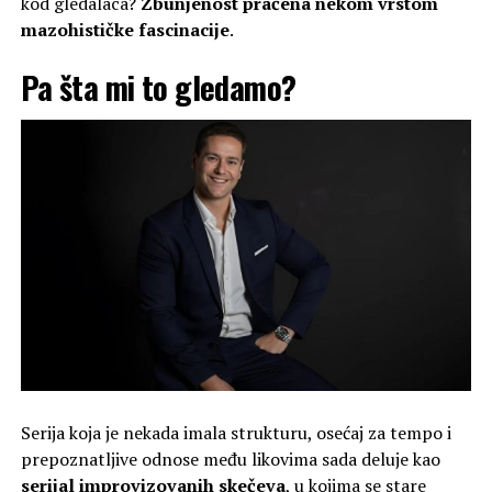
kod gledalaca?
Zbunjenost praćena nekom vrstom
mazohističke fascinacije
.
Pa šta mi to gledamo?
Serija koja je nekada imala strukturu, osećaj za tempo i
prepoznatljive odnose među likovima sada deluje kao
serijal improvizovanih skečeva
, u kojima se stare