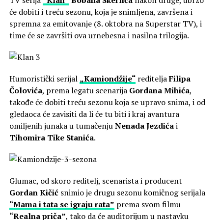
TV serija
“Klan”
Bobana Skerlića
nakon druge, ubrzo
će dobiti i treću sezonu, koja je snimljena, završena i
spremna za emitovanje (8. oktobra na Superstar TV), i
time će se završiti ova urnebesna i nasilna trilogija.
Humoristički serijal
„Kamiondžije“
reditelja
Filipa
Čolovića
, prema legatu scenarija
Gordana Mihića
,
takođe će dobiti treću sezonu koja se upravo snima, i od
gledaoca će zavisiti da li će tu biti i kraj avantura
omiljenih junaka u tumačenju
Nenada Jezdića
i
Tihomira Tike Stanića
.
Glumac, od skoro reditelj, scenarista i producent
Gordan Kičić
snimio je drugu sezonu komičnog serijala
“Mama i tata se igraju rata”
prema svom filmu
“Realna priča”
, tako da će auditorijum u nastavku