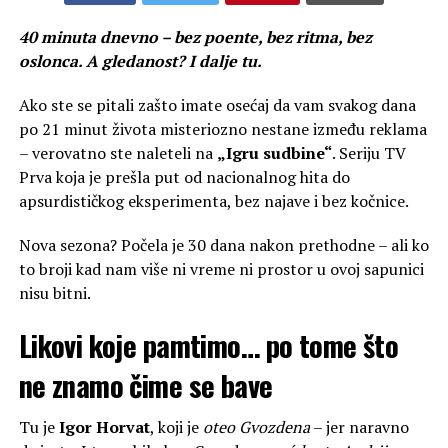
40 minuta dnevno – bez poente, bez ritma, bez
oslonca. A gledanost? I dalje tu.
Ako ste se pitali zašto imate osećaj da vam svakog dana
po 21 minut života misteriozno nestane između reklama
– verovatno ste naleteli na
„Igru sudbine“
. Seriju TV
Prva koja je prešla put od nacionalnog hita do
apsurdističkog eksperimenta, bez najave i bez kočnice.
Nova sezona? Počela je 30 dana nakon prethodne – ali ko
to broji kad nam više ni vreme ni prostor u ovoj sapunici
nisu bitni.
Likovi koje pamtimo… po tome što
ne znamo čime se bave
Tu je
Igor Horvat
, koji je
oteo Gvozdena
– jer naravno