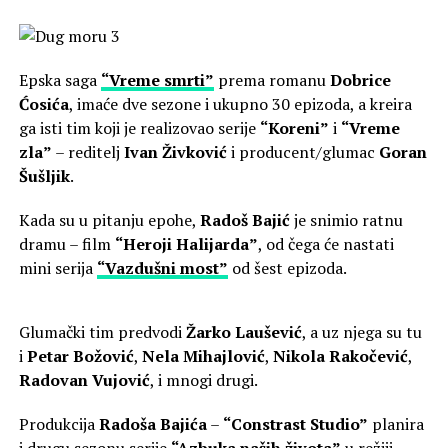
Epska saga
“Vreme smrti”
prema romanu
Dobrice
Ćosića
, imaće dve sezone i ukupno 30 epizoda, a kreira
ga isti tim koji je realizovao serije
“Koreni”
i
“Vreme
zla”
– reditelj
Ivan Živković
i producent/glumac
Goran
Šušljik
.
Kada su u pitanju epohe,
Radoš Bajić
je snimio ratnu
dramu – film
“Heroji Halijarda”
, od čega će nastati
mini serija
“Vazdušni most”
od šest epizoda.
Glumački tim predvodi
Žarko Laušević
, a uz njega su tu
i
Petar Božović
,
Nela Mihajlović
,
Nikola Rakočević
,
Radovan Vujović
, i mnogi drugi.
Produkcija
Radoša Bajića
–
“Constrast Studio”
planira