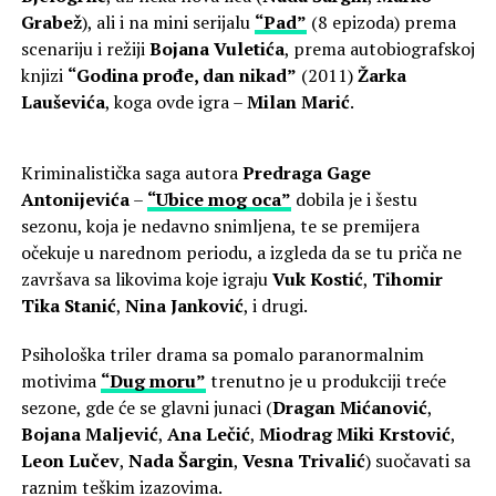
Grabež
), ali i na mini serijalu
“Pad”
(8 epizoda) prema
scenariju i režiji
Bojana Vuletića
, prema autobiografskoj
knjizi
“Godina prođe, dan nikad”
(2011)
Žarka
Lauševića
, koga ovde igra –
Milan Marić
.
Kriminalistička saga autora
Predraga Gage
Antonijevića
–
“Ubice mog oca”
dobila je i šestu
sezonu, koja je nedavno snimljena, te se premijera
očekuje u narednom periodu, a izgleda da se tu priča ne
završava sa likovima koje igraju
Vuk Kostić
,
Tihomir
Tika Stanić
,
Nina Janković
, i drugi.
Psihološka triler drama sa pomalo paranormalnim
motivima
“Dug moru”
trenutno je u produkciji treće
sezone, gde će se glavni junaci (
Dragan Mićanović
,
Bojana Maljević
,
Ana Lečić
,
Miodrag Miki Krstović
,
Leon Lučev
,
Nada Šargin
,
Vesna Trivalić
) suočavati sa
raznim teškim izazovima.