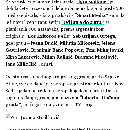
Za sve iskrene fanove telenovela,
“Igra sudbine”
je
dobila četvrtu sezonu i deluje da nema kraja ni posle 500
i nešto epizoda, a ista produkcija
“Smart Media”
snimila
je i novu licenciranu seriju
“Od jutra do sutra”
sa
planiranih 300 nastavaka, prema argentinskom
originalu
“Los Exitosos Pells”
Sebastijana Ortege
,
gde igraju –
Ivana Dudić
,
Milutin Milošević
,
Jelena
Gavrilović
,
Branimir Bane Popović
,
Toni Mihajlovski
,
Mina Lazarević
,
Milan Kalinić
,
Dragana Mićalović
,
Jana Milić Ilić
, i drugi.
Od statusa slobodnog kraljevskog grada, preko Srpske
Atine, sve do današnje Evropske prestonice kulture, Novi
Sad je jedan od retkih u Evropi koji dobija prvu filmsku
sagu o rađanju grada, pod nazivom
“Liberta –Rađanje
grada”
, od čega će naravno biti i TV serija.