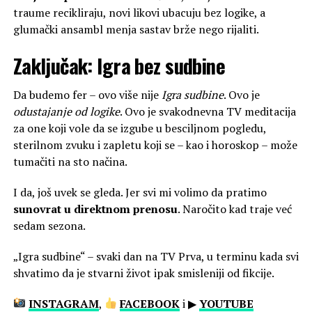
traume recikliraju, novi likovi ubacuju bez logike, a
glumački ansambl menja sastav brže nego rijaliti.
Zaključak: Igra bez sudbine
Da budemo fer – ovo više nije
Igra sudbine
. Ovo je
odustajanje od logike
. Ovo je svakodnevna TV meditacija
za one koji vole da se izgube u besciljnom pogledu,
sterilnom zvuku i zapletu koji se – kao i horoskop – može
tumačiti na sto načina.
I da, još uvek se gleda. Jer svi mi volimo da pratimo
sunovrat u direktnom prenosu
. Naročito kad traje već
sedam sezona.
„Igra sudbine“ – svaki dan na TV Prva, u terminu kada svi
shvatimo da je stvarni život ipak smisleniji od fikcije.
INSTAGRAM
,
FACEBOOK
i ▶
YOUTUBE