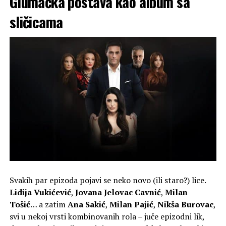
Glumačka postava kao album sa
sličicama
Svakih par epizoda pojavi se neko novo (ili staro?) lice.
Lidija Vukićević
,
Jovana Jelovac Cavnić
,
Milan
Tošić
… a zatim
Ana Sakić
,
Milan Pajić
,
Nikša Burovac
,
svi u nekoj vrsti kombinovanih rola – juče epizodni lik,