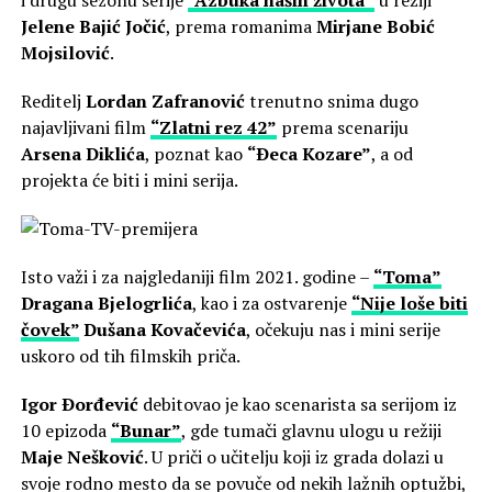
i drugu sezonu serije
“Azbuka naših života”
u režiji
Jelene Bajić Jočić
, prema romanima
Mirjane Bobić
Mojsilović
.
Reditelj
Lordan Zafranović
trenutno snima dugo
najavljivani film
“Zlatni rez 42”
prema scenariju
Arsena Diklića
, poznat kao
“Ðeca Kozare”
, a od
projekta će biti i mini serija.
Isto važi i za najgledaniji film 2021. godine –
“Toma”
Dragana Bjelogrlića
, kao i za ostvarenje
“Nije loše biti
čovek”
Dušana Kovačevića
, očekuju nas i mini serije
uskoro od tih filmskih priča.
Igor Ðorđević
debitovao je kao scenarista sa serijom iz
10 epizoda
“Bunar”
, gde tumači glavnu ulogu u režiji
Maje Nešković
. U priči o učitelju koji iz grada dolazi u
svoje rodno mesto da se povuče od nekih lažnih optužbi,