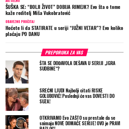
AKTUELNO
ŠUŠKA SE: “BOLJI ŽIVOT” DOBIJA RIMEJK? Evo šta o tome
kaže reditelj Miša Vukobratović
OBAVEZNO PROČITAJ
Hoćete li da STATIRATE u seriji “JUŽNI VETAR”? Evo koliko
plaćaju PO DANU
PREPORUKA ZA VAS
ŠTA SE DOĐAVOLA DEŠAVA U SERIJI „IGRA
SUDBINE“?
SREĆNI LJUDI Najbolji citati RISKE
GOLUBOVIĆ! Poslednji će vas DOVESTI DO
SUZA!
OTKRIVAMO Evo ZAŠTO su prestale da se
snimaju NOVE DOMAĆE SERIJE! OVO je PRAVI
RAZLOG!