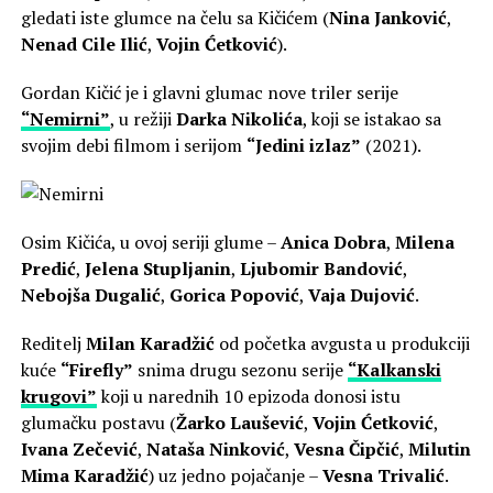
gledati iste glumce na čelu sa Kičićem (
Nina Janković
,
Nenad Cile Ilić
,
Vojin Ćetković
).
Gordan Kičić je i glavni glumac nove triler serije
“Nemirni”
, u režiji
Darka Nikolića
, koji se istakao sa
svojim debi filmom i serijom
“Jedini izlaz”
(2021).
Osim Kičića, u ovoj seriji glume –
Anica Dobra
,
Milena
Predić
,
Jelena Stupljanin
,
Ljubomir Bandović
,
Nebojša Dugalić
,
Gorica Popović
,
Vaja Dujović
.
Reditelj
Milan Karadžić
od početka avgusta u produkciji
kuće
“Firefly”
snima drugu sezonu serije
“Kalkanski
krugovi”
koji u narednih 10 epizoda donosi istu
glumačku postavu (
Žarko Laušević
,
Vojin Ćetković
,
Ivana Zečević
,
Nataša Ninković
,
Vesna Čipčić
,
Milutin
Mima Karadžić
) uz jedno pojačanje –
Vesna Trivalić
.