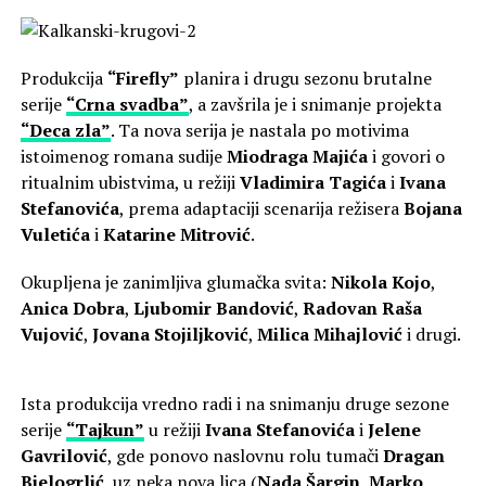
Produkcija
“Firefly”
planira i drugu sezonu brutalne
serije
“Crna svadba”
, a zavšrila je i snimanje projekta
“Deca zla”
. Ta nova serija je nastala po motivima
istoimenog romana sudije
Miodraga Majića
i govori o
ritualnim ubistvima, u režiji
Vladimira Tagića
i
Ivana
Stefanovića
, prema adaptaciji scenarija režisera
Bojana
Vuletića
i
Katarine Mitrović
.
Okupljena je zanimljiva glumačka svita:
Nikola Kojo
,
Anica Dobra
,
Ljubomir Bandović
,
Radovan Raša
Vujović
,
Jovana Stojiljković
,
Milica Mihajlović
i drugi.
Ista produkcija vredno radi i na snimanju druge sezone
serije
“Tajkun”
u režiji
Ivana Stefanovića
i
Jelene
Gavrilović
, gde ponovo naslovnu rolu tumači
Dragan
Bjelogrlić
, uz neka nova lica (
Nada Šargin
,
Marko