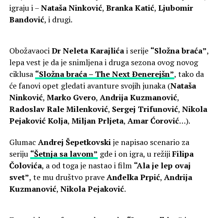
igraju i –
Nataša Ninković
,
Branka Katić
,
Ljubomir
Bandović
, i drugi.
Obožavaoci
Dr Neleta Karajlića
i serije
“Složna braća”
,
lepa vest je da je snimljena i druga sezona ovog novog
ciklusa
“Složna braća – The Next Ðenerejšn”
, tako da
će fanovi opet gledati avanture svojih junaka (
Nataša
Ninković
,
Marko Gvero
,
Andrija Kuzmanović
,
Radoslav Rale Milenković
,
Sergej Trifunović
,
Nikola
Pejaković Kolja
,
Miljan Prljeta
,
Amar Ćorović
…).
Glumac
Andrej Šepetkovski
je napisao scenario za
seriju
“Šetnja sa lavom”
gde i on igra, u režiji
Filipa
Čolovića
, a od toga je nastao i film
“Ala je lep ovaj
svet”
, te mu društvo prave
Anđelka Prpić
,
Andrija
Kuzmanović
,
Nikola Pejaković
.