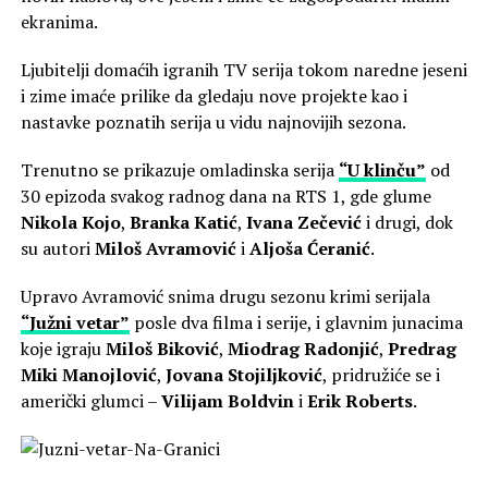
ekranima.
Ljubitelji domaćih igranih TV serija tokom naredne jeseni
i zime imaće prilike da gledaju nove projekte kao i
nastavke poznatih serija u vidu najnovijih sezona.
Trenutno se prikazuje omladinska serija
“U klinču”
od
30 epizoda svakog radnog dana na RTS 1, gde glume
Nikola Kojo
,
Branka Katić
,
Ivana Zečević
i drugi, dok
su autori
Miloš Avramović
i
Aljoša Ćeranić
.
Upravo Avramović snima drugu sezonu krimi serijala
“Južni vetar”
posle dva filma i serije, i glavnim junacima
koje igraju
Miloš Biković
,
Miodrag Radonjić
,
Predrag
Miki Manojlović
,
Jovana Stojiljković
, pridružiće se i
američki glumci –
Vilijam Boldvin
i
Erik Roberts
.