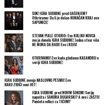
ŠOK! IGRA SUDBINE pred GAŠENJEM?
Otkrivamo: Da li je došao KONAČAN KRAJ ove
SAPUNICE!
STEVAN PIALE OTKRIO: Evo KOLIKO NOVCA
mu je donela IGRA SUDBINE! Jednu stvar više
NE MORA DA RADI! Evo i KOJU!
OTKRIVAMO! Evo kada gledamo KASANDRU u
seriji IGRA SUDBINE!
IGRA SUDBINE menja NASLOVNU PESMU! Evo
KAKO ZVUČI novi HIT!
IGRA SUDBINE pred NOVIM ŠOKOM! Seriju
napušta i SANDRA BUGARSKI? A evo i ZAŠTO!
Pančeta odlazi za TIĆOM?