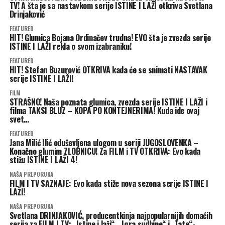
TV! A šta je sa nastavkom serije ISTINE I LAŽI otkriva Svetlana
Drinjaković
FEATURED
HIT! Glumica Bojana Ordinačev trudna! EVO šta je zvezda serije
ISTINE I LAŽI rekla o svom izabraniku!
FEATURED
HIT! Stefan Buzurović OTKRIVA kada će se snimati NASTAVAK
serije ISTINE I LAŽI!
FILM
STRAŠNO! Naša poznata glumica, zvezda serije ISTINE I LAŽI i
filma TAKSI BLUZ – KOPA PO KONTEJNERIMA! Kuda ide ovaj
svet…
FEATURED
Jana Milić Ilić oduševljena ulogom u seriji JUGOSLOVENKA –
Konačno glumim ZLOBNICU! Za FILM i TV OTKRIVA: Evo kada
stižu ISTINE I LAŽI 4!
NAŠA PREPORUKA
FILM I TV SAZNAJE: Evo kada stiže nova sezona serije ISTINE I
LAŽI!
NAŠA PREPORUKA
Svetlana DRINJAKOVIĆ, producentkinja najpopularnijih domaćih
serija za FILM I TV: „Istine i laži“, „Igra sudbine“ i „Tate“-