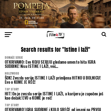
Search results for "Istine i laži"
DOMAĆE SERIJE
OTKRIVAMO: Evo KOJU SERIJU gledamo umesto hita IGRA
SUDBINE! Nisu ISTINE I LAŽI, već…
HOLLYWOOD
ŠOK! Zvezda serije ISTINE I LAŽI primljena HITNO U BOLNICU!
Evo o KOME JE REČ!
TOP STORY
HIT! On je zvezda serije ISTINE I LAŽI, a karijeru je započeo još
kao dečak! EVO o KOME je reč!
TOP STORY
OTKRIVAMO! IGRA SUDBINE i KOLO SREĆE od jeseni na PRVOJ