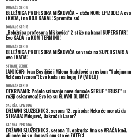
DOMAĆE SERIJE
BELEŽNICA PROFESORA MIŠKOVIĆA – stižu NOVE EPIZODE! A evo
i KADA, i na KOJI KANAL! Spremite se!
DOMAĆE SERIJE
„Beležnica profesora Miškovića“ 2 stiže na kanal SUPERSTAR!
Evo KADA i u KOM TERMINU!
DOMAĆE SERIJE
BELEŽNICA PROFESORA MIŠKOVIĆA se vraća na SUPERSTAR! A
evo i KADA!
STRANE SERIJE
JANJIČAR: Ivan Bosiljčić i Milena Radulović u ruskom “Sulejmanu
Veličanstvenom”! Evo kada i na kojoj TV (VIDEO)
DOMAĆE SERIJE
OTKRIVAMO: Počelo snimanje nove domaće SERIJE “FRUST” u
režiji oskarovca! Evo ko su GLAVNI GLUMCI
SADRŽAJ EPIZODA
DRŽAVNI SLUŽBENIK 3. sezona 12. epizoda: Neko će morati da
STRADA! Milojević, Bakrač ili Lazar?
SADRŽAJ EPIZODA
DRŽAVNI SLUŽBENIK 3. sezona 11. epizoda: Ana se VRAĆA kući,
ali neće joj se dopasti ono što će ZATEĆI…