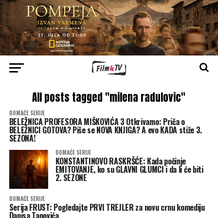
All posts tagged "milena radulovic"
DOMAĆE SERIJE
BELEŽNICA PROFESORA MIŠKOVIĆA 3 Otkrivamo: Priča o
BELEŽNICI GOTOVA? Piše se NOVA KNJIGA? A evo KADA stiže 3.
SEZONA!
DOMAĆE SERIJE
KONSTANTINOVO RASKRŠĆE: Kada počinje
EMITOVANJE, ko su GLAVNI GLUMCI i da li će biti
2. SEZONE
DOMAĆE SERIJE
Serija FRUST: Pogledajte PRVI TREJLER za novu crnu komediju
Danisa Tanovića