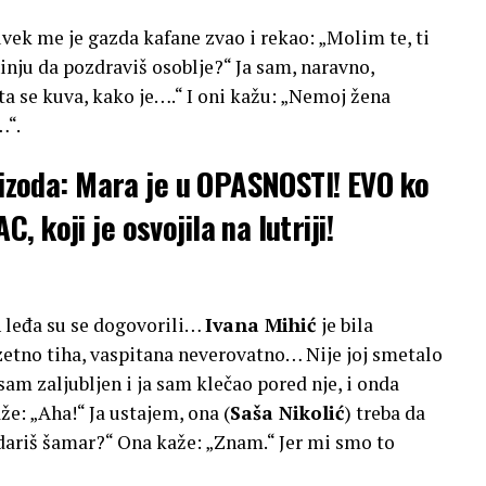
ek me je gazda kafane zvao i rekao: „Molim te, ti
hinju da pozdraviš osoblje?“ Ja sam, naravno,
šta se kuva, kako je….“ I oni kažu: „Nemoj žena
…“.
pizoda: Mara je u OPASNOSTI! EVO ko
koji je osvojila na lutriji!
 leđa su se dogovorili…
Ivana Mihić
je bila
zuzetno tiha, vaspitana neverovatno… Nije joj smetalo
 sam zaljubljen i ja sam klečao pored nje, i onda
že: „Aha!“ Ja ustajem, ona (
Saša Nikolić
) treba da
 udariš šamar?“ Ona kaže: „Znam.“ Jer mi smo to