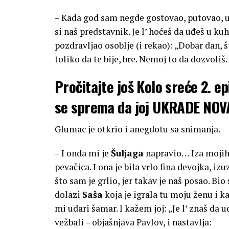
– Kada god sam negde gostovao, putovao, uv
si naš predstavnik. Je l’ hoćeš da uđeš u ku
pozdravljao osoblje (i rekao): „Dobar dan, 
toliko da te bije, bre. Nemoj to da dozvoliš
Pročitajte još
Kolo sreće 2. e
se sprema da joj UKRADE NOVAC, 
Glumac je otkrio i anegdotu sa snimanja.
– I onda mi je
Šuljaga
napravio… Iza mojih
pevačica. I ona je bila vrlo fina devojka, i
što sam je grlio, jer takav je naš posao. Bio
dolazi
Saša
koja je igrala tu moju ženu i ka
mi udari šamar. I kažem joj: „Je l’ znaš da
vežbali – objašnjava Pavlov, i nastavlja: