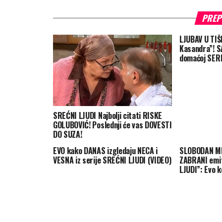
PREP
LJUBAV U TIŠI
Kasandra”! S
domaćoj SERI
SREĆNI LJUDI Najbolji citati RISKE
GOLUBOVIĆ! Poslednji će vas DOVESTI
DO SUZA!
EVO kako DANAS izgledaju NECA i
SLOBODAN MI
VESNA iz serije SREĆNI LJUDI (VIDEO)
ZABRANI emit
LJUDI”: Evo 