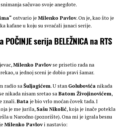
a snimanja sačuvao svoje anegdote.
dima“
ostvario je
Milenko Pavlov
. On je, kao što je
ika kafane u koju su svraćali junaci serije.
 POČINJE serija BELEŽNICA na RTS
jevac,
Milenko Pavlov
se prisetio rada na
 rekao, u jednoj sceni je dobio pravi šamar.
sam radio sa
Šuljagićem
. U stan
Golubovića
nikada
i se nikada nisam sretao sa
Batom Živojinovićem
,
e znali.
Bata
je bio vrlo moćan čovek tada. I
oja je me jurila,
Sašu Nikolić
, koja je inače potekla
šla u Narodno (pozorište). Ona mi je igrala besnu
je
Milenko Pavlov
i nastavio: