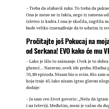
– Treba da olabaviš ruku. To treba da pukne
Ona je mene ne iz lakta, nego iz ramena u
izleteo iz kadra. I ona je skočila, zagrlila m
bude veliko iznenađenje da te udarim iz sv
Pročitajte još
Pokucaj na moja
od Serkana! EVO kako će mu 
– Lako je išlo to snimanje. Uvek je to dobr
glumci… Naravno, uvek ide proba. Hladna p
70, 80 epizoda. Nisam bio u svim. Bio sam u
koja traje 45. Iako nisam igrao glavnu ulog
dodaje:
– Ja sam ceo život govorio: „Neću da igram 
i na televiji. Međutim, meni je važno da d