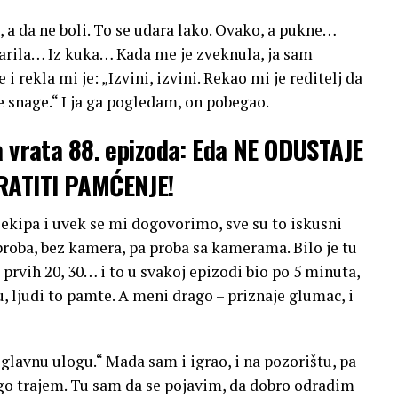
, a da ne boli. To se udara lako. Ovako, a pukne…
darila… Iz kuka… Kada me je zveknula, ja sam
e i rekla mi je: „Izvini, izvini. Rekao mi je reditelj da
e snage.“ I ja ga pogledam, on pobegao.
 vrata 88. epizoda: Eda NE ODUSTAJE
VRATITI PAMĆENJE!
a ekipa i uvek se mi dogovorimo, sve su to iskusni
roba, bez kamera, pa proba sa kamerama. Bilo je tu
 prvih 20, 30… i to u svakoj epizodi bio po 5 minuta,
u, ljudi to pamte. A meni drago – priznaje glumac, i
glavnu ulogu.“ Mada sam i igrao, i na pozorištu, pa
ugo trajem. Tu sam da se pojavim, da dobro odradim