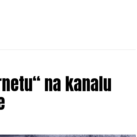
rnetu“ na kanalu
e