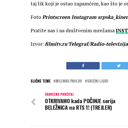
taj lik koji je ostao zapamćem, kao što je 
Foto
Printscreen Instagram srpska_kine
Pratite nas i na društvenim mrežama
INS
Izvor:
filmitv.rs
/
Telegraf/Radio-televizij
SLIČNE TEME
MILENKO PAVLOV
SREĆNI LJUDI
OBAVEZNO PROČITAJ
OTKRIVAMO kada POČINJE serija
BELEŽNICA na RTS 1! (TREJLER)