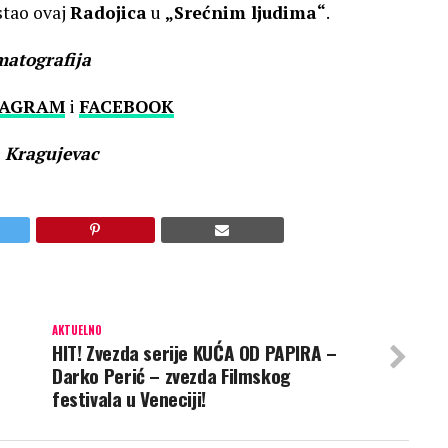
ostao ovaj
Radojica
u
„Srećnim ljudima“
.
matografija
TAGRAM
i
FACEBOOK
a Kragujevac
AKTUELNO
HIT! Zvezda serije KUĆA OD PAPIRA –
Darko Perić – zvezda Filmskog
festivala u Veneciji!