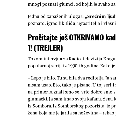
mnogi poznati glumci, od kojih je svako s
Jednu od zapaženih uloga u
„Srećnim lju
poznato, igrao lik
Ilića
, ugostitelja i vlasn
Pročitajte još
OTKRIVAMO kada
1! (TREJLER)
Tokom intervjua za Radio-televiziju Kragu
popularnoj seriji iz 1990-ih godina. Kako je
– Lepo je bilo. Tu su bila dva reditelja. Ja 
nisam ušao. Eto, tako je pisano. U toj serij
na primer. A znali smo se, vrlo dobro smo s
glumački. Ja sam imao svoju kafanu, ženu k
iz Sombora. Iz Somborskog pozorišta je pre
ženu koja me je jurila sa noževima – rekao 