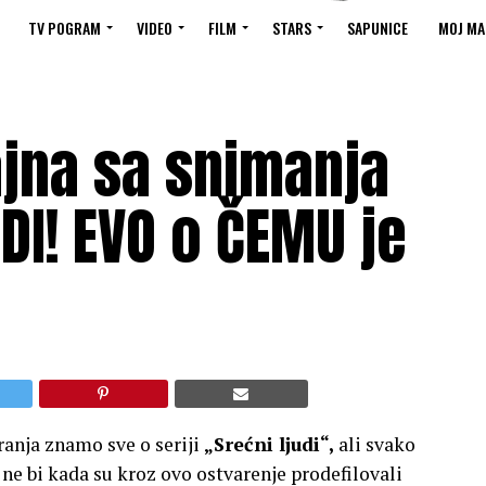
TV POGRAM
VIDEO
FILM
STARS
SAPUNICE
MOJ MA
ajna sa snimanja
DI! EVO o ČEMU je
ranja znamo sve o seriji
„Srećni ljudi“,
ali svako
 ne bi kada su kroz ovo ostvarenje prodefilovali