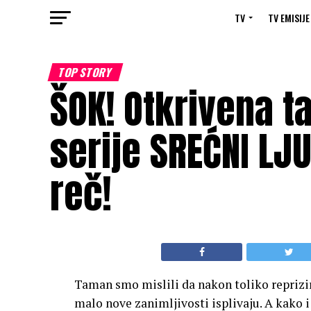
TV
TV EMISIJE
TOP STORY
ŠOK! Otkrivena t
serije SREĆNI LJU
reč!
Taman smo mislili da nakon toliko reprizi
malo nove zanimljivosti isplivaju. A kako i