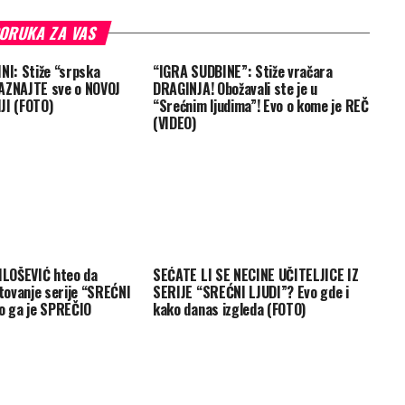
ORUKA ZA VAS
NI: Stiže “srpska
“IGRA SUDBINE”: Stiže vračara
AZNAJTE sve o NOVOJ
DRAGINJA! Obožavali ste je u
JI (FOTO)
“Srećnim ljudima”! Evo o kome je REČ
(VIDEO)
LOŠEVIĆ hteo da
SEĆATE LI SE NECINE UČITELJICE IZ
ovanje serije “SREĆNI
SERIJE “SREĆNI LJUDI”? Evo gde i
ko ga je SPREČIO
kako danas izgleda (FOTO)