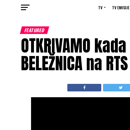
TV
TV EMISIJE
FEATURED
OTKRIVAMO kada 
BELEŽNICA na RTS 
Serija
“Beležnica”
, nastala po romanu
Rat
Miškovića”
, stiže uskoro na RTS!
PROČITAJTE JOŠ:
HIT! PEVAČIC