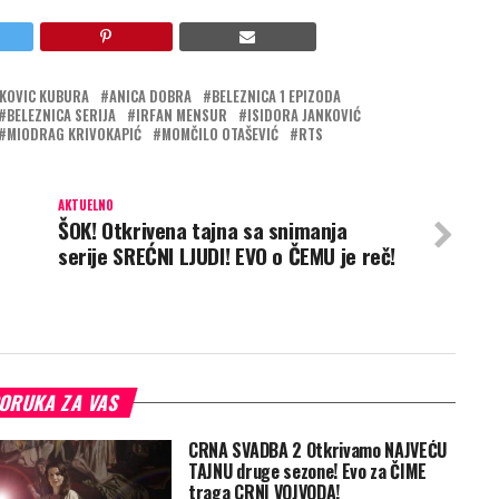
KOVIC KUBURA
ANICA DOBRA
BELEZNICA 1 EPIZODA
BELEZNICA SERIJA
IRFAN MENSUR
ISIDORA JANKOVIĆ
MIODRAG KRIVOKAPIĆ
MOMČILO OTAŠEVIĆ
RTS
AKTUELNO
ŠOK! Otkrivena tajna sa snimanja
serije SREĆNI LJUDI! EVO o ČEMU je reč!
ORUKA ZA VAS
CRNA SVADBA 2 Otkrivamo NAJVEĆU
TAJNU druge sezone! Evo za ČIME
traga CRNI VOJVODA!