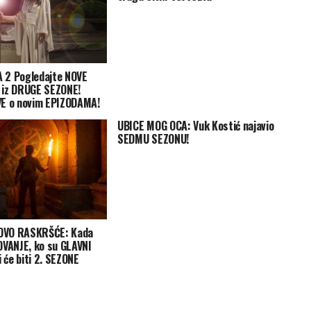
 2 Pogledajte NOVE
 iz DRUGE SEZONE!
VE o novim EPIZODAMA!
UBICE MOG OCA: Vuk Kostić najavio
SEDMU SEZONU!
OVO RASKRŠĆE: Kada
OVANJE, ko su GLAVNI
i će biti 2. SEZONE