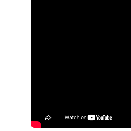
– Priča o natprirodnim pojavama, nešto št
nije rađeno. Ovo je prvi serijal tog tipa i m
stvarima koje su zanimljive – istakao je re
PROČITAJTE JOŠ:
Igra sudbine 
evo i ŠTA SE ZAPRAVO DOGODI
U seriji “Beležnica” glavne uloge tumače:
M
Samolov, Anica Dobra, Svetozar Cvetkov
Aleksandar Radojičić, Tijana Čurović, 
Kubura, Miodrag Krvokapić, Dejan Lutk
drugi.
Foto Promo
Pratite nas i na društvenim mrežama
INS