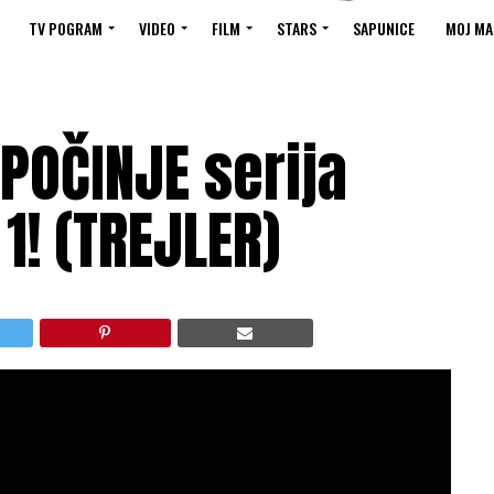
TV POGRAM
VIDEO
FILM
STARS
SAPUNICE
MOJ MA
POČINJE serija
1! (TREJLER)
ka Dmitrovića “Beležnica profesora
A – Objavljen drugi trejler nove