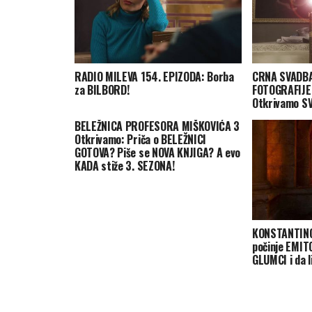
RADIO MILEVA 154. EPIZODA: Borba
CRNA SVADBA
za BILBORD!
FOTOGRAFIJE
Otkrivamo S
BELEŽNICA PROFESORA MIŠKOVIĆA 3
Otkrivamo: Priča o BELEŽNICI
GOTOVA? Piše se NOVA KNJIGA? A evo
KADA stiže 3. SEZONA!
KONSTANTIN
počinje EMIT
GLUMCI i da l