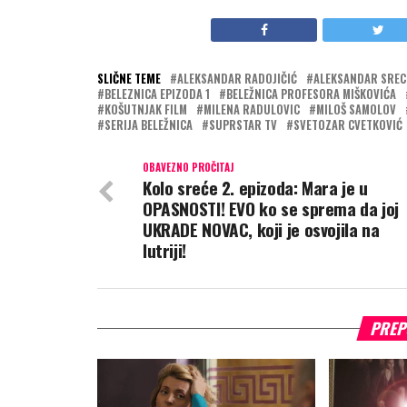
SLIČNE TEME
ALEKSANDAR RADOJIČIĆ
ALEKSANDAR SREC
BELEZNICA EPIZODA 1
BELEŽNICA PROFESORA MIŠKOVIĆA
KOŠUTNJAK FILM
MILENA RADULOVIC
MILOŠ SAMOLOV
SERIJA BELEŽNICA
SUPRSTAR TV
SVETOZAR CVETKOVIĆ
OBAVEZNO PROČITAJ
Kolo sreće 2. epizoda: Mara je u
OPASNOSTI! EVO ko se sprema da joj
UKRADE NOVAC, koji je osvojila na
lutriji!
PREP