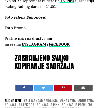
ako od 27. septembra budete uz
TV Pink
i „Dinastiju“
svakog radnog dana od 21.00.
Foto
Jelena Simonović
Foto Promo
Pratite nas i na društvenim
mrežama
INSTAGRAM
i
FACEBOOK
ZABRANJENO SVAKO
KOPIRANJE SADRŽAJA
SLIČNE TEME
ALEKSANDAR RADOJIČIĆ
ANA SAVIĆ
DINASTIJA
DINASTIJA 1 EPIZODA
DINASTIJA PINK
DINASTIJA PREMIJERA