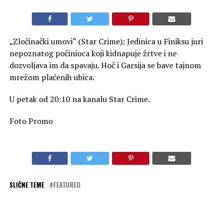
„Zločinački umovi“ (Star Crime): Jedinica u Finiksu juri
nepoznatog počinioca koji kidnapuje žrtve i ne
dozvoljava im da spavaju. Hoč i Garsija se bave tajnom
mrežom plaćenih ubica.
U petak od 20:10 na kanalu Star Crime.
Foto Promo
SLIČNE TEME
FEATURED
OBAVEZNO PROČITAJ
„Mornarički istražitelji: Sidnej“ na kanalu Star Channel