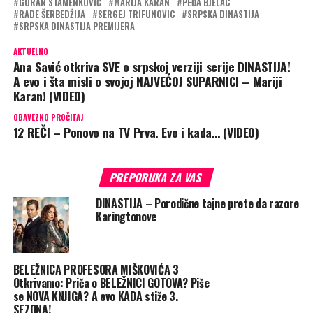
GORAN STAMENKOVIĆ
MARIJA KARAN
PEĐA BJELAC
RADE ŠERBEDŽIJA
SERGEJ TRIFUNOVIC
SRPSKA DINASTIJA
SRPSKA DINASTIJA PREMIJERA
AKTUELNO
Ana Savić otkriva SVE o srpskoj verziji serije DINASTIJA!
A evo i šta misli o svojoj NAJVEĆOJ SUPARNICI – Mariji
Karan! (VIDEO)
OBAVEZNO PROČITAJ
12 REČI – Ponovo na TV Prva. Evo i kada… (VIDEO)
PREPORUKA ZA VAS
DINASTIJA – Porodične tajne prete da razore
Karingtonove
BELEŽNICA PROFESORA MIŠKOVIĆA 3
Otkrivamo: Priča o BELEŽNICI GOTOVA? Piše
se NOVA KNJIGA? A evo KADA stiže 3.
SEZONA!