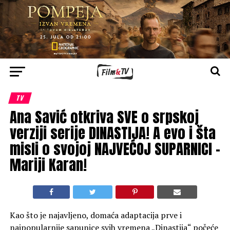
TV
Ana Savić otkriva SVE o srpskoj
verziji serije DINASTIJA! A evo i šta
misli o svojoj NAJVEĆOJ SUPARNICI –
Mariji Karan!
Kao što je najavljeno, domaća adaptacija prve i
najpopularnije sapunice svih vremena
„Dinastija“
počeće