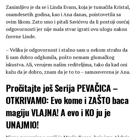
Zanimljivo je da se i Linda Evans, koja je tumačila Kristal,
osamdesetih godina, kao i Ana danas, poistovetila sa
ovim likom. Zato smo i pitali Savićevu da li postoji osećaj
odgovornosti jer nije mala stvar igrati ovu ulogu nakon
čuvene Linde.
– Velika je odgovornost i stalno sam u nekom strahu da
li sam dobro odglumila, pošto nemam glumačkog
iskustva. Ali, verujem našim rediteljima, tako da kad oni
kažu da je dobro, znam da je to to – samouverena je Ana.
Pročitajte još
Serija PEVAČICA –
OTKRIVAMO: Evo kome i ZAŠTO baca
magiju VLAJNA! A evo i KO ju je
UNAJMIO!