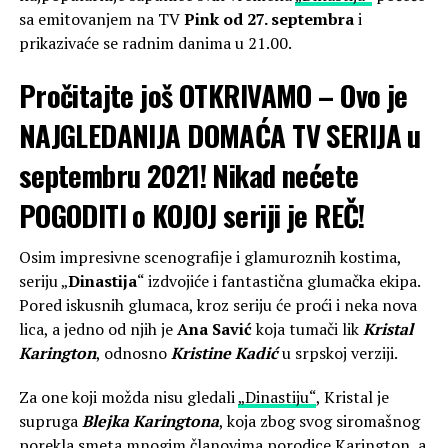
sa emitovanjem na TV
Pink od 27. septembra
i
prikazivaće se radnim danima u 21.00.
Pročitajte još
OTKRIVAMO – Ovo je
NAJGLEDANIJA DOMAĆA TV SERIJA u
septembru 2021! Nikad nećete
POGODITI o KOJOJ seriji je REČ!
Osim impresivne scenografije i glamuroznih kostima,
seriju „
Dinastija
“ izdvojiće i fantastična glumačka ekipa.
Pored iskusnih glumaca, kroz seriju će proći i neka nova
lica, a jedno od njih je
Ana Savić
koja tumači lik
Kristal
Karington
, odnosno
Kristine Kadić
u srpskoj verziji.
Za one koji možda nisu gledali
„Dinastiju“
, Kristal je
supruga
Blejka Karingtona
, koja zbog svog siromašnog
porekla smeta mnogim članovima porodice Karington, a