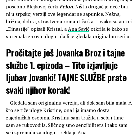
posebno Blejkovoj ćerki
Felon
. Ništa drugačije neće biti
ni u srpskoj verziji ove legendarne sapunice. Nežna,
brižna, dobra, strastvena romantičarka – ovako su autori
„Dinastije“ opisali Kristal, a
Ana Savić
otkrila je kako se
spremala za ovu ulogu i da li je gledala originalnu seriju.
Pročitajte još
Jovanka Broz i tajne
službe 1. epizoda – Tito izjavljuje
ljubav Jovanki! TAJNE SLUŽBE prate
svaki njihov korak!
– Gledala sam originalnu verziju, ali dok sam bila mala. A
što se tiče uloge Kristine, ona i ja imamo dosta
zajedničkih osobina. Kristinu sam tražila u sebi i time
sam se rukovodila. Sličnog smo senzibiliteta i tako sam
se i spremala za ulogu – rekla je Ana.