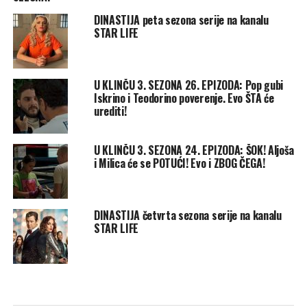
DINASTIJA peta sezona serije na kanalu
STAR LIFE
U KLINČU 3. SEZONA 26. EPIZODA: Pop gubi
Iskrino i Teodorino poverenje. Evo ŠTA će
urediti!
U KLINČU 3. SEZONA 24. EPIZODA: ŠOK! Aljoša
i Milica će se POTUĆI! Evo i ZBOG ČEGA!
DINASTIJA četvrta sezona serije na kanalu
STAR LIFE