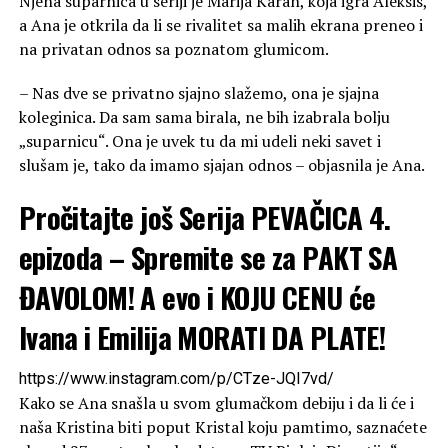
Njena suparnica u seriji je Marija Karan, koja igra Aleksis,
a Ana je otkrila da li se rivalitet sa malih ekrana preneo i
na privatan odnos sa poznatom glumicom.
– Nas dve se privatno sjajno slažemo, ona je sjajna
koleginica. Da sam sama birala, ne bih izabrala bolju
„suparnicu“. Ona je uvek tu da mi udeli neki savet i
slušam je, tako da imamo sjajan odnos – objasnila je Ana.
Pročitajte još
Serija PEVAČICA 4.
epizoda – Spremite se za PAKT SA
ĐAVOLOM! A evo i KOJU CENU će
Ivana i Emilija MORATI DA PLATE!
https://www.instagram.com/p/CTze-JQI7vd/
Kako se Ana snašla u svom glumačkom debiju i da li će i
naša Kristina biti poput Kristal koju pamtimo, saznaćete