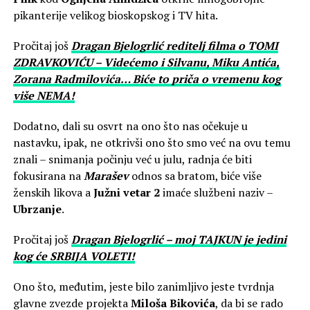
pikanterije velikog bioskopskog i TV hita.
Pročitaj još
Dragan Bjelogrlić reditelj filma o TOMI
ZDRAVKOVIĆU – Videćemo i Silvanu, Miku Antića,
Zorana Radmilovića… Biće to priča o vremenu kog
više NEMA!
Dodatno, dali su osvrt na ono što nas očekuje u
nastavku, ipak, ne otkrivši ono što smo već na ovu temu
znali – snimanja počinju već u julu, radnja će biti
fokusirana na
Marašev
odnos sa bratom, biće više
ženskih likova a
Južni vetar 2
imaće službeni naziv –
Ubrzanje
.
Pročitaj još
Dragan Bjelogrlić – moj TAJKUN je jedini
kog će SRBIJA VOLETI!
Ono što, međutim, jeste bilo zanimljivo jeste tvrdnja
glavne zvezde projekta
Miloša Bikovića
, da bi se rado