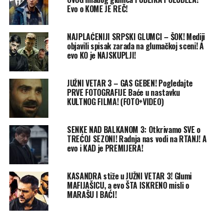
Evo o KOME JE REČ!
NAJPLAĆENIJI SRPSKI GLUMCI – ŠOK! Mediji
objavili spisak zarada na glumačkoj sceni! A
evo KO je NAJSKUPLJI!
JUŽNI VETAR 3 – GAS GEBEN! Pogledajte
PRVE FOTOGRAFIJE Baće u nastavku
KULTNOG FILMA! (FOTO+VIDEO)
SENKE NAD BALKANOM 3: Otkrivamo SVE o
TREĆOJ SEZONI! Radnja nas vodi na RTANJ! A
evo i KAD je PREMIJERA!
KASANDRA stiže u JUŽNI VETAR 3! Glumi
MAFIJAŠICU, a evo ŠTA ISKRENO misli o
MARAŠU I BAĆI!