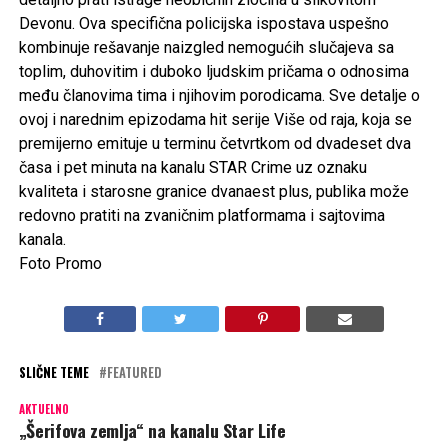
Devonu. Ova specifična policijska ispostava uspešno
kombinuje rešavanje naizgled nemogućih slučajeva sa
toplim, duhovitim i duboko ljudskim pričama o odnosima
među članovima tima i njihovim porodicama. Sve detalje o
ovoj i narednim epizodama hit serije Više od raja, koja se
premijerno emituje u terminu četvrtkom od dvadeset dva
časa i pet minuta na kanalu STAR Crime uz oznaku
kvaliteta i starosne granice dvanaest plus, publika može
redovno pratiti na zvaničnim platformama i sajtovima
kanala.
Foto Promo
SLIČNE TEME
FEATURED
AKTUELNO
„Šerifova zemlja“ na kanalu Star Life