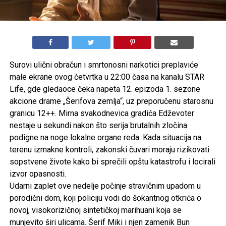
Surovi ulični obračun i smrtonosni narkotici preplaviće
male ekrane ovog četvrtka u 22:00 časa na kanalu STAR
Life, gde gledaoce čeka napeta 12. epizoda 1. sezone
akcione drame „Šerifova zemlja“, uz preporučenu starosnu
granicu 12++. Mirna svakodnevica gradića Edževoter
nestaje u sekundi nakon što serija brutalnih zločina
podigne na noge lokalne organe reda. Kada situacija na
terenu izmakne kontroli, zakonski čuvari moraju rizikovati
sopstvene živote kako bi sprečili opštu katastrofu i locirali
izvor opasnosti.
Udarni zaplet ove nedelje počinje stravičnim upadom u
porodični dom, koji policiju vodi do šokantnog otkrića o
novoj, visokorizičnoj sintetičkoj marihuani koja se
munjevito širi ulicama. Šerif Miki i njen zamenik Bun