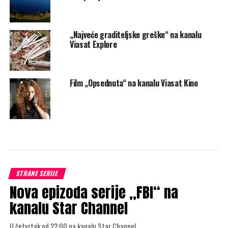
„Najveće graditeljske greške“ na kanalu
Viasat Explore
Film „Opsednuta“ na kanalu Viasat Kino
STRANE SERIJE
Nova epizoda serije „FBI“ na
kanalu Star Channel
U četvrtak od 22:00 na kanalu Star Channel