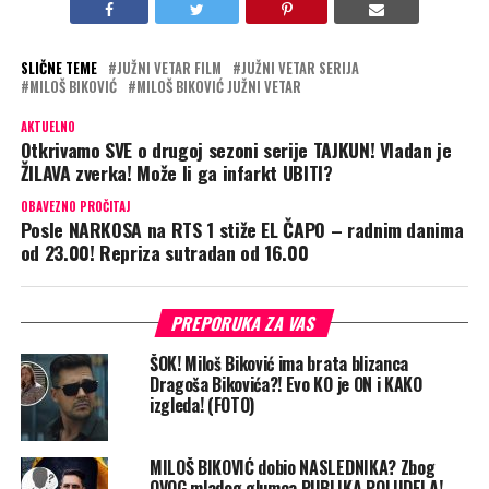
SLIČNE TEME
JUŽNI VETAR FILM
JUŽNI VETAR SERIJA
MILOŠ BIKOVIĆ
MILOŠ BIKOVIĆ JUŽNI VETAR
AKTUELNO
Otkrivamo SVE o drugoj sezoni serije TAJKUN! Vladan je
ŽILAVA zverka! Može li ga infarkt UBITI?
OBAVEZNO PROČITAJ
Posle NARKOSA na RTS 1 stiže EL ČAPO – radnim danima
od 23.00! Repriza sutradan od 16.00
PREPORUKA ZA VAS
ŠOK! Miloš Biković ima brata blizanca
Dragoša Bikovića?! Evo KO je ON i KAKO
izgleda! (FOTO)
MILOŠ BIKOVIĆ dobio NASLEDNIKA? Zbog
OVOG mladog glumca PUBLIKA POLUDELA!