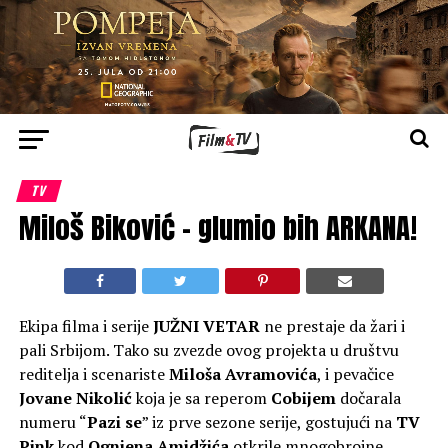
TV
Miloš Biković – glumio bih ARKANA!
Ekipa filma i serije
JUŽNI VETAR
ne prestaje da žari i
pali Srbijom. Tako su zvezde ovog projekta u društvu
reditelja i scenariste
Miloša Avramovića
, i pevačice
Jovane Nikolić
koja je sa reperom
Cobijem
dočarala
numeru “
Pazi se
” iz prve sezone serije, gostujući na
TV
Pink
kod
Ognjena Amidžića
otkrile mnogobrojne