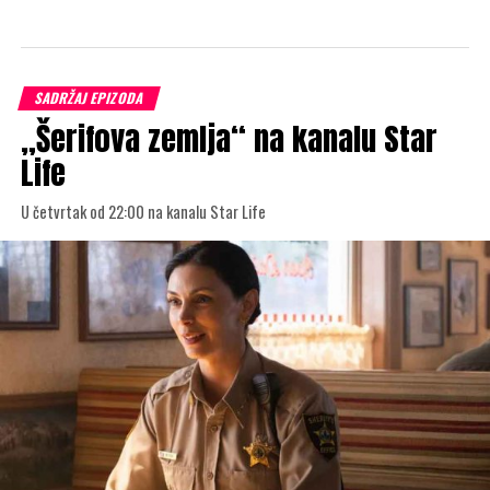
SADRŽAJ EPIZODA
„Šerifova zemlja“ na kanalu Star
Life
U četvrtak od 22:00 na kanalu Star Life