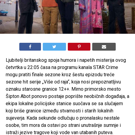
Ljubitelji britanskog spoja humora i napetih misterija ovog
četvrtka u 22:05 časa na programu kanala STAR Crime
mogu pratiti finale sezone kroz šestu epizodu treće
sezone hit serije „Više od raja“
, koja nosi prepoznatljivu
oznaku starosne granice 12++. Mirno primorsko mesto
Šipton Abot ponovo postaje poprište neobičnih događaja, a
ekipa lokalne policijske stanice suočava se sa slučajem
koji briše granice između stvarnosti i starih lokalnih
sujeverja. Kada sekunde odlučuju o pronalasku nestale
osobe, tim mora da ostavi po strani unutrašnje sumnje i
istraži jezive tragove koji vode van utabanih puteva.