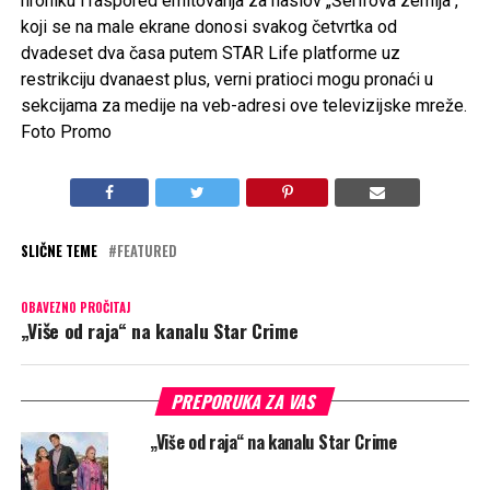
hroniku i raspored emitovanja za naslov „Šerifova zemlja“,
koji se na male ekrane donosi svakog četvrtka od
dvadeset dva časa putem STAR Life platforme uz
restrikciju dvanaest plus, verni pratioci mogu pronaći u
sekcijama za medije na veb-adresi ove televizijske mreže.
Foto Promo
SLIČNE TEME
FEATURED
OBAVEZNO PROČITAJ
„Više od raja“ na kanalu Star Crime
PREPORUKA ZA VAS
„Više od raja“ na kanalu Star Crime