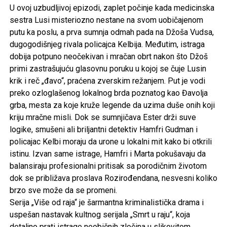
U ovoj uzbudljivoj epizodi, zaplet počinje kada medicinska
sestra Lusi misteriozno nestane na svom uobičajenom
putu ka poslu, a prva sumnja odmah pada na Džoša Vudsa,
dugogodišnjeg rivala policajca Kelbija. Međutim, istraga
dobija potpuno neočekivan i mračan obrt nakon što Džoš
primi zastrašujuću glasovnu poruku u kojoj se čuje Lusin
krik i reč „đavo“, praćena zverskim režanjem. Put je vodi
preko ozloglašenog lokalnog brda poznatog kao Đavolja
grba, mesta za koje kruže legende da uzima duše onih koji
kriju mračne misli. Dok se sumnjičava Ester drži suve
logike, smušeni ali briljantni detektiv Hamfri Gudman i
policajac Kelbi moraju da urone u lokalni mit kako bi otkrili
istinu. Izvan same istrage, Hamfri i Marta pokušavaju da
balansiraju profesionalni pritisak sa porodičnim životom
dok se približava proslava Rozirođendana, nesvesni koliko
brzo sve može da se promeni.
Serija „Više od raja“ je šarmantna kriminalistička drama i
uspešan nastavak kultnog serijala „Smrt u raju“, koja
detaljno prati istrage neobičnih zločina u slikovitom