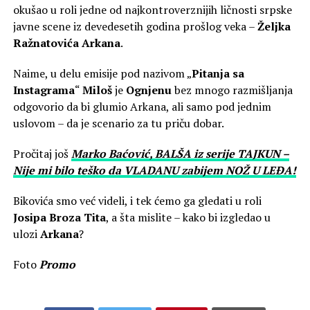
okušao u roli jedne od najkontroverznijih ličnosti srpske
javne scene iz devedesetih godina prošlog veka –
Željka
Ražnatovića Arkana
.
Naime, u delu emisije pod nazivom „
Pitanja sa
Instagrama
“
Miloš
je
Ognjenu
bez mnogo razmišljanja
odgovorio da bi glumio Arkana, ali samo pod jednim
uslovom – da je scenario za tu priču dobar.
Pročitaj još
Marko Baćović, BALŠA iz serije TAJKUN –
Nije mi bilo teško da VLADANU zabijem NOŽ U LEĐA!
Bikovića smo već videli, i tek ćemo ga gledati u roli
Josipa Broza Tita
, a šta mislite – kako bi izgledao u
ulozi
Arkana
?
Foto
Promo