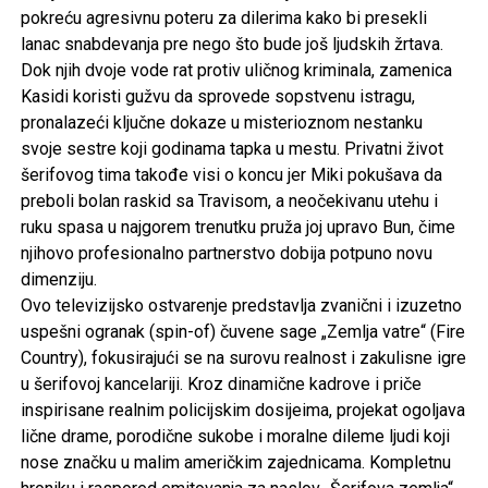
pokreću agresivnu poteru za dilerima kako bi presekli
lanac snabdevanja pre nego što bude još ljudskih žrtava.
Dok njih dvoje vode rat protiv uličnog kriminala, zamenica
Kasidi koristi gužvu da sprovede sopstvenu istragu,
pronalazeći ključne dokaze u misterioznom nestanku
svoje sestre koji godinama tapka u mestu. Privatni život
šerifovog tima takođe visi o koncu jer Miki pokušava da
preboli bolan raskid sa Travisom, a neočekivanu utehu i
ruku spasa u najgorem trenutku pruža joj upravo Bun, čime
njihovo profesionalno partnerstvo dobija potpuno novu
dimenziju.
Ovo televizijsko ostvarenje predstavlja zvanični i izuzetno
uspešni ogranak (spin-of) čuvene sage „Zemlja vatre“ (Fire
Country), fokusirajući se na surovu realnost i zakulisne igre
u šerifovoj kancelariji. Kroz dinamične kadrove i priče
inspirisane realnim policijskim dosijeima, projekat ogoljava
lične drame, porodične sukobe i moralne dileme ljudi koji
nose značku u malim američkim zajednicama. Kompletnu