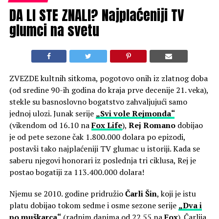
DA LI STE ZNALI? Najplaćeniji TV
glumci na svetu
ZVEZDE kultnih sitkoma, pogotovo onih iz zlatnog doba
(od sredine 90-ih godina do kraja prve decenije 21. veka),
stekle su basnoslovno bogatstvo zahvaljujući samo
jednoj ulozi. Junak serije
„Svi vole Rejmonda“
(vikendom od 16.10 na
Fox Life
),
Rej Romano
dobijao
je od pete sezone čak 1.800.000 dolara po epizodi,
postavši tako najplaćeniji TV glumac u istoriji. Kada se
saberu njegovi honorari iz poslednja tri ciklusa, Rej je
postao bogatiji za 113.400.000 dolara!
Njemu se 2010. godine pridružio
Čarli Šin
, koji je istu
platu dobijao tokom sedme i osme sezone serije
„Dva i
po muškarca“
(radnim danima od 22.55 na
Fox
). Čarlija