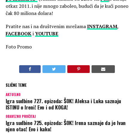
otkaz 2011. i nije mnogo zaboleo, budući da je kući poneo
čak 80 miliona dolara!
Pratite nas i na društvenim mrežama
INSTAGRAM
,
FACEBOOK
i
YOUTUBE
Foto Promo
SLIČNE TEME
AKTUELNO
Igra sudbine 727. epizoda: ŠOK! Aleksa i Luka saznaju
ISTINU o Ireni! Evo i od KOGA!
OBAVEZNO PROČITAJ
Igra sudbine 725. epizoda: ŠOK! Irena saznaje da je Ivan
njen otac! Evo i kako!