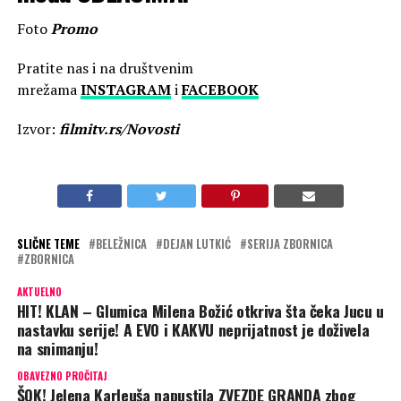
Foto
Promo
Pratite nas i na društvenim
mrežama
INSTAGRAM
i
FACEBOOK
Izvor:
filmitv.rs/Novosti
SLIČNE TEME
BELEŽNICA
DEJAN LUTKIĆ
SERIJA ZBORNICA
ZBORNICA
AKTUELNO
HIT! KLAN – Glumica Milena Božić otkriva šta čeka Jucu u
nastavku serije! A EVO i KAKVU neprijatnost je doživela
na snimanju!
OBAVEZNO PROČITAJ
ŠOK! Jelena Karleuša napustila ZVEZDE GRANDA zbog