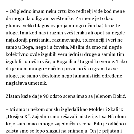
– Očigledno imam neku crtu što reditelji vide kod mene
da mogu da odigram sveštenike. Za mene je to kao
glumca veliki blagoslov jer ja mnogo učim baš kroz te
uloge. Ima kod nas i raznih sveštenika ali opet su negde
najskloniji praštanju, razumevanju, toleranciji i veri ne
samo u Boga, nego i u čoveka. Mislim da smo mi negde
kolektivno ovde izgubili veru jedni u druge a samim tim
izgubili i u nešto više, u Boga ili u šta god ko veruje. Tako
da je meni mnogo značilo i privatno što igram takve
uloge, ne samo višeslojne nego humanistički određene –
naglašava umetnik.
Zlatan kaže da je 90 odsto scena imao sa Jelenom Đokić.
– Mi smo u nekom smislu izgledali kao Molder i Skali iz
„Dosijea X“. Zajedno smo rešavali misterije. I sa Nikolom
Kojo sam imao mnogo zajedničkih scena. Bilo je odlično i
zaista smo se lepo slagali na snimanju. On je prijatan i