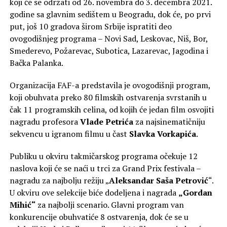
koji će se održati od 26. novembra do 3. decembra 2021.
godine sa glavnim sedištem u Beogradu, dok će, po prvi
put, još 10 gradova širom Srbije ispratiti deo
ovogodišnjeg programa – Novi Sad, Leskovac, Niš, Bor,
Smederevo, Požarevac, Subotica, Lazarevac, Jagodina i
Bačka Palanka.
Organizacija FAF-a predstavila je ovogodišnji program,
koji obuhvata preko 80 filmskih ostvarenja svrstanih u
čak 11 programskih celina, od kojih će jedan film osvojiti
nagradu profesora
Vlade Petrića
za najsinematičniju
sekvencu u igranom filmu u čast
Slavka Vorkapića
.
Publiku u okviru takmičarskog programa očekuje 12
naslova koji će se naći u trci za Grand Prix festivala –
nagradu za najbolju režiju „
Aleksandar Saša Petrović
“.
U okviru ove selekcije biće dodeljena i nagrada
„Gordan
Mihić“
za najbolji scenario. Glavni program van
konkurencije obuhvatiće 8 ostvarenja, dok će se u