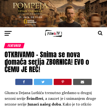
FEATURED
OTKRIVAMO – Snima se nova
domaća serija ZBORNICA! EVO o
ČEMU JE REČ!
Glumca Dejana Lutkića trenutno gledamo u drugoj
sezoni serije
Švindleri
, a zauzet je i snimanjem druge
sezone serije
Junaci našeg doba
. Kako je to otkrio