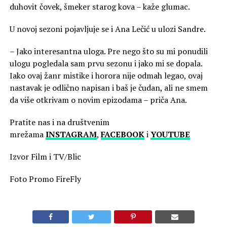
duhovit čovek, šmeker starog kova – kaže glumac.
U novoj sezoni pojavljuje se i Ana Lečić u ulozi Sandre.
– Jako interesantna uloga. Pre nego što su mi ponudili
ulogu pogledala sam prvu sezonu i jako mi se dopala.
Iako ovaj žanr mistike i horora nije odmah legao, ovaj
nastavak je odlično napisan i baš je čudan, ali ne smem
da više otkrivam o novim epizodama – priča Ana.
Pratite nas i na društvenim
mrežama
INSTAGRAM
,
FACEBOOK
i
YOUTUBE
Izvor Film i TV/Blic
Foto Promo FireFly