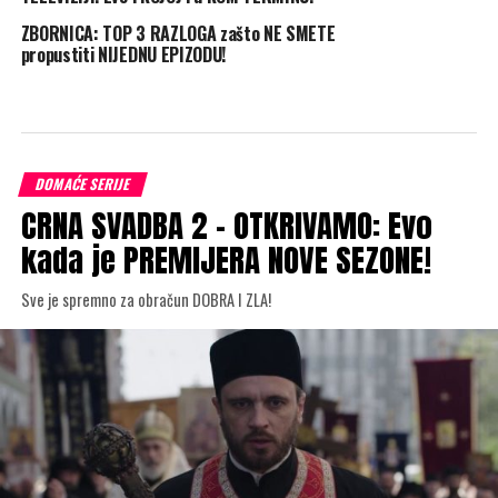
ZBORNICA: TOP 3 RAZLOGA zašto NE SMETE
propustiti NIJEDNU EPIZODU!
DOMAĆE SERIJE
CRNA SVADBA 2 – OTKRIVAMO: Evo
kada je PREMIJERA NOVE SEZONE!
Sve je spremno za obračun DOBRA I ZLA!