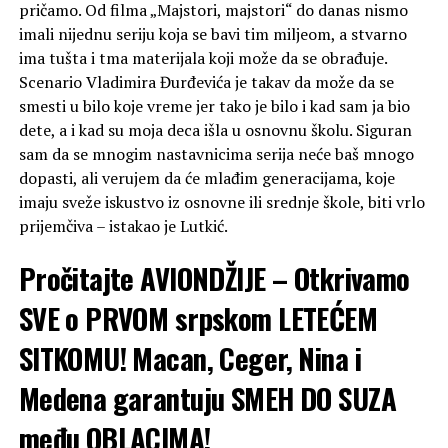
pričamo. Od filma „Majstori, majstori“ do danas nismo
imali nijednu seriju koja se bavi tim miljeom, a stvarno
ima tušta i tma materijala koji može da se obrađuje.
Scenario Vladimira Đurđevića je takav da može da se
smesti u bilo koje vreme jer tako je bilo i kad sam ja bio
dete, a i kad su moja deca išla u osnovnu školu. Siguran
sam da se mnogim nastavnicima serija neće baš mnogo
dopasti, ali verujem da će mlađim generacijama, koje
imaju sveže iskustvo iz osnovne ili srednje škole, biti vrlo
prijemčiva – istakao je Lutkić.
Pročitajte
AVIONDŽIJE – Otkrivamo
SVE o PRVOM srpskom LETEĆEM
SITKOMU! Macan, Ceger, Nina i
Medena garantuju SMEH DO SUZA
među OBLACIMA!