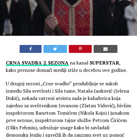
CRNA SVADBA 2. SEZONA
na kanal
SUPERSTAR
,
kako prenose domaći mediji stiže u decebru ove godine.
U drugoj sezoni „Crne svadbe“ produbljuje se sukob
između Sila svetlosti i Sila tame. Nataša Janković (Jelena
Đokić), nekada vatreni ateista sada je kaluđerica koja
zajedno sa sveštenikom Jovanom (Zlatan Vidović), bivšim
inspektorom Banetom Tomićem (Nikola Kojo) i junakom
prve sezone, inspektorom tajne službe Petrom Ćirićem
(Uliks Fehmiu), udružuje snage kako bi savladali
demonsku legiju i sprečili ih da zauzmu svet uz pomoć