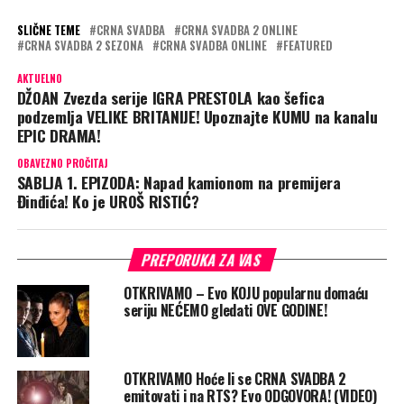
SLIČNE TEME
CRNA SVADBA
CRNA SVADBA 2 ONLINE
CRNA SVADBA 2 SEZONA
CRNA SVADBA ONLINE
FEATURED
AKTUELNO
DŽOAN Zvezda serije IGRA PRESTOLA kao šefica
podzemlja VELIKE BRITANIJE! Upoznajte KUMU na kanalu
EPIC DRAMA!
OBAVEZNO PROČITAJ
SABLJA 1. EPIZODA: Napad kamionom na premijera
Đinđića! Ko je UROŠ RISTIĆ?
PREPORUKA ZA VAS
OTKRIVAMO – Evo KOJU popularnu domaću
seriju NEĆEMO gledati OVE GODINE!
OTKRIVAMO Hoće li se CRNA SVADBA 2
emitovati i na RTS? Evo ODGOVORA! (VIDEO)