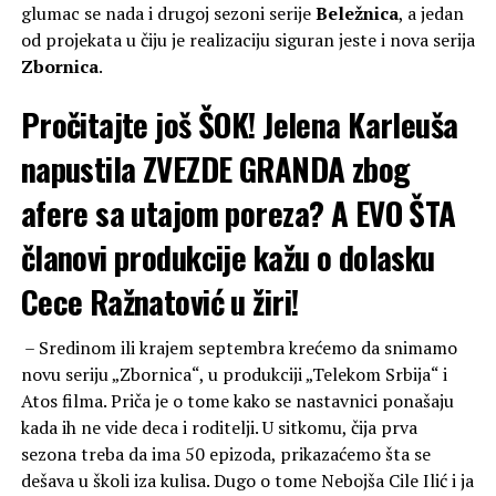
glumac se nada i drugoj sezoni serije
Beležnica
, a jedan
od projekata u čiju je realizaciju siguran jeste i nova serija
Zbornica
.
Pročitajte još
ŠOK! Jelena Karleuša
napustila ZVEZDE GRANDA zbog
afere sa utajom poreza? A EVO ŠTA
članovi produkcije kažu o dolasku
Cece Ražnatović u žiri!
– Sredinom ili krajem septembra krećemo da snimamo
novu seriju „Zbornica“, u produkciji „Telekom Srbija“ i
Atos filma. Priča je o tome kako se nastavnici ponašaju
kada ih ne vide deca i roditelji. U sitkomu, čija prva
sezona treba da ima 50 epizoda, prikazaćemo šta se
dešava u školi iza kulisa. Dugo o tome Nebojša Cile Ilić i ja