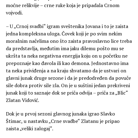
moćne relikvije – crne ruke koja je pripadala Crnom
vojvodi.
– U „Crnoj svadbi“ igram sveštenika Jovana i to je zaista
jedna kompleksna uloga. Čovek koji je po svim nekim
moralnim načelima ono što zaista pravoslavno lice treba
da predstavlja, međutim ima jaku dilemu pošto mu se
ukršta ta neka negativna energija koju on u početku ne
prepoznaje kao đavola ili kao demona. Jednostavno ima
ta neka priviđenja a na kraju shvatamo da je ustvari on
glavni junak druge sezone i da je predodređen da povuče
sile dobra protiv sile zla. On je u suštini jedan prekriveni
junak koji to saznaje dok se priča odvija – priča za „Blic“
Zlatan Vidović.
Dok je u prvoj sezoni glavnog junaka igrao Slavko
Štimac, u nastavku „Crne svadbe“ Zlatanu je pripao
zaista „veliki zalogaj“.