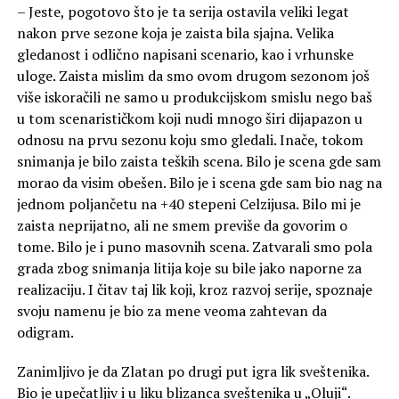
– Jeste, pogotovo što je ta serija ostavila veliki legat
nakon prve sezone koja je zaista bila sjajna. Velika
gledanost i odlično napisani scenario, kao i vrhunske
uloge. Zaista mislim da smo ovom drugom sezonom još
više iskoračili ne samo u produkcijskom smislu nego baš
u tom scenarističkom koji nudi mnogo širi dijapazon u
odnosu na prvu sezonu koju smo gledali. Inače, tokom
snimanja je bilo zaista teških scena. Bilo je scena gde sam
morao da visim obešen. Bilo je i scena gde sam bio nag na
jednom poljančetu na +40 stepeni Celzijusa. Bilo mi je
zaista neprijatno, ali ne smem previše da govorim o
tome. Bilo je i puno masovnih scena. Zatvarali smo pola
grada zbog snimanja litija koje su bile jako naporne za
realizaciju. I čitav taj lik koji, kroz razvoj serije, spoznaje
svoju namenu je bio za mene veoma zahtevan da
odigram.
Zanimljivo je da Zlatan po drugi put igra lik sveštenika.
Bio je upečatljiv i u liku blizanca sveštenika u „Oluji“.