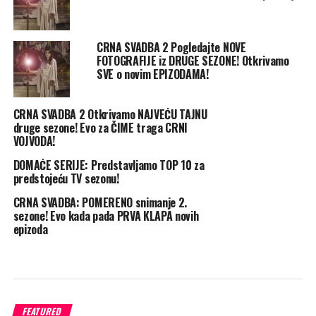
CRNA SVADBA 2 Pogledajte NOVE
FOTOGRAFIJE iz DRUGE SEZONE! Otkrivamo
SVE o novim EPIZODAMA!
CRNA SVADBA 2 Otkrivamo NAJVEĆU TAJNU
druge sezone! Evo za ČIME traga CRNI
VOJVODA!
DOMAĆE SERIJE: Predstavljamo TOP 10 za
predstojeću TV sezonu!
CRNA SVADBA: POMERENO snimanje 2.
sezone! Evo kada pada PRVA KLAPA novih
epizoda
FEATURED