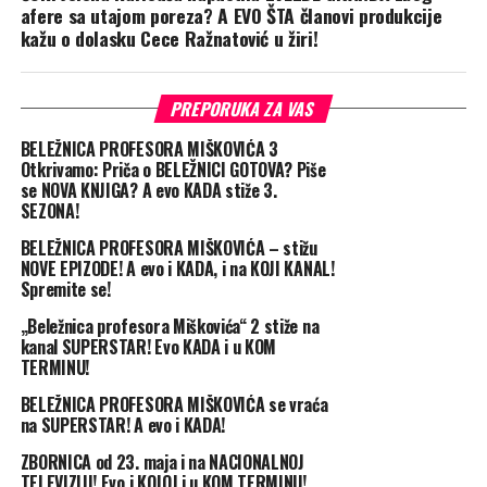
afere sa utajom poreza? A EVO ŠTA članovi produkcije
kažu o dolasku Cece Ražnatović u žiri!
PREPORUKA ZA VAS
BELEŽNICA PROFESORA MIŠKOVIĆA 3
Otkrivamo: Priča o BELEŽNICI GOTOVA? Piše
se NOVA KNJIGA? A evo KADA stiže 3.
SEZONA!
BELEŽNICA PROFESORA MIŠKOVIĆA – stižu
NOVE EPIZODE! A evo i KADA, i na KOJI KANAL!
Spremite se!
„Beležnica profesora Miškovića“ 2 stiže na
kanal SUPERSTAR! Evo KADA i u KOM
TERMINU!
BELEŽNICA PROFESORA MIŠKOVIĆA se vraća
na SUPERSTAR! A evo i KADA!
ZBORNICA od 23. maja i na NACIONALNOJ
TELEVIZIJI! Evo i KOJOJ i u KOM TERMINU!