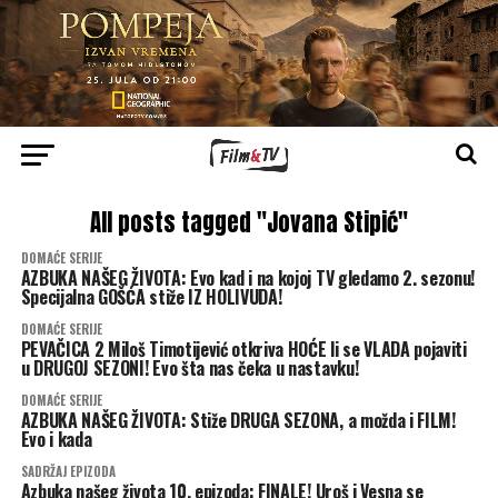
All posts tagged "Jovana Stipić"
DOMAĆE SERIJE
AZBUKA NAŠEG ŽIVOTA: Evo kad i na kojoj TV gledamo 2. sezonu!
Specijalna GOŠĆA stiže IZ HOLIVUDA!
DOMAĆE SERIJE
PEVAČICA 2 Miloš Timotijević otkriva HOĆE li se VLADA pojaviti
u DRUGOJ SEZONI! Evo šta nas čeka u nastavku!
DOMAĆE SERIJE
AZBUKA NAŠEG ŽIVOTA: Stiže DRUGA SEZONA, a možda i FILM!
Evo i kada
SADRŽAJ EPIZODA
Azbuka našeg života 10. epizoda: FINALE! Uroš i Vesna se