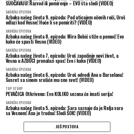
SUOČAVAJU! Razvod ili pomirenje – EVO šta sledi (VIDEO)
SADRŽAJ EPIZODA
Azbuka našeg života 9. epizoda: Pod uticajem očevih reči, Uroš
odlazi kod Vesne! Hoće li se pomiriti? (VIDEO)
SADRŽAJ EPIZODA
Azbuka našeg života 8. epizoda: Mira Bobić stiže u pomoć! Evo
kako će spasti Vesnu (VIDEO)
SADRŽAJ EPIZODA
Azbuka našeg života 7. epizoda: Uroš započinje novi život, a
Vesna u AZBUCI pronalazi spas! Evo i kako (VIDEO)
SADRŽAJ EPIZODA
Azbuka našeg života 6. epizoda: Uroš odvodi Anu u Barselonu!
Susret sa sinom srušiće mu ceo svet! (VIDEO)
TOP STORY
PEVAČICA Otkriveno: Evo KOLIKO sezona će imati serija!
SADRŽAJ EPIZODA
Azbuka našeg života 5. epizoda: Sara saznaje da je Relja vara
sa Vesnom! Ana je trudna! Sledi ŠOK! (VIDEO)
JOŠ POSTOVA