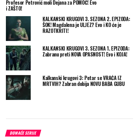
Profesor Petrović moli Dejana za POMOĆ! Evo
i ZAŠTO!
KALKANSKI KRUGOVI 3. SEZONA 2. EPIZODA:
ŠOK! Magdalena je ULJEZ? Evo i KO će je
RAZOTKRITI!
KALKANSKI KRUGOVI 3. SEZONA 1. EPIZODA:
Zabranu preti NOVA OPASNOST! Evo i KOJA!
Kalkanski krugovi 3: Petar se VRAĆA IZ
MRTVIH? Zabran dobija NOVU BABA GUBU
DOMAĆE SERIJE