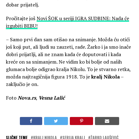
dobar prijatelj.
Pročitajte još
Novi ŠOK u seriji IGRA SUDBINE: Nada će
izgubiti BEBU!
– Samo prvi dan sam otišao na snimanje. Možda ću otići
još koji put, ali ljudi su zauzeti, rade. Žarko i ja smo inače
dobri prijatlji, ali ne znam kada će doputovati i kada
kreće on sa snimanjem. Ne vidim ko bi bolje od naših
glumaca bolje odigrao kralja Nikolu. To je stvarno retka,
možda najtragičnija figura 1918. To je
kralj Nikola
–
zaključio je on.
Foto
Nova.rs
,
Vesna Lalić
SLIČNE TEME
KRALJ NIKOLA
SERIJA KRALJ
ŽARKO LAUŠEVIĆ