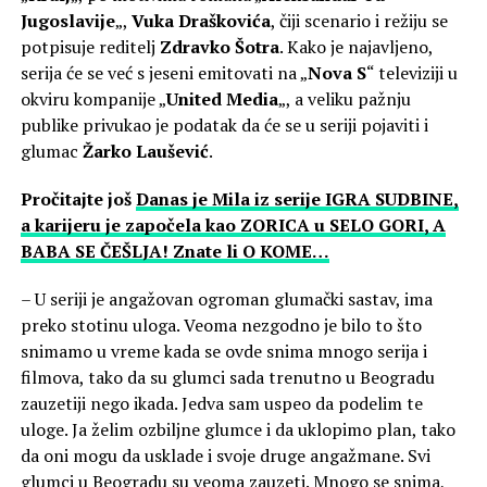
Jugoslavije
„,
Vuka Draškovića
, čiji scenario i režiju se
potpisuje reditelj
Zdravko Šotra
. Kako je najavljeno,
serija će se već s jeseni emitovati na „
Nova S
“ televiziji u
okviru kompanije „
United Media
„, a veliku pažnju
publike privukao je podatak da će se u seriji pojaviti i
glumac
Žarko Laušević
.
Pročitajte još
Danas je Mila iz serije IGRA SUDBINE,
a karijeru je započela kao ZORICA u SELO GORI, A
BABA SE ČEŠLJA! Znate li O KOME…
– U seriji je angažovan ogroman glumački sastav, ima
preko stotinu uloga. Veoma nezgodno je bilo to što
snimamo u vreme kada se ovde snima mnogo serija i
filmova, tako da su glumci sada trenutno u Beogradu
zauzetiji nego ikada. Jedva sam uspeo da podelim te
uloge. Ja želim ozbiljne glumce i da uklopimo plan, tako
da oni mogu da usklade i svoje druge angažmane. Svi
glumci u Beogradu su veoma zauzeti. Mnogo se snima,