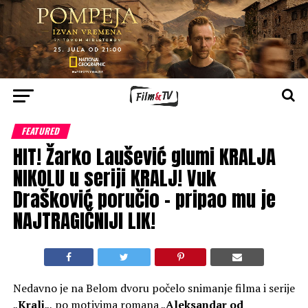
FEATURED
HIT! Žarko Laušević glumi KRALJA
NIKOLU u seriji KRALJ! Vuk
Drašković poručio – pripao mu je
NAJTRAGIČNIJI LIK!
Nedavno je na Belom dvoru počelo snimanje filma i serije
„
Kralj
„, po motivima romana „
Aleksandar od