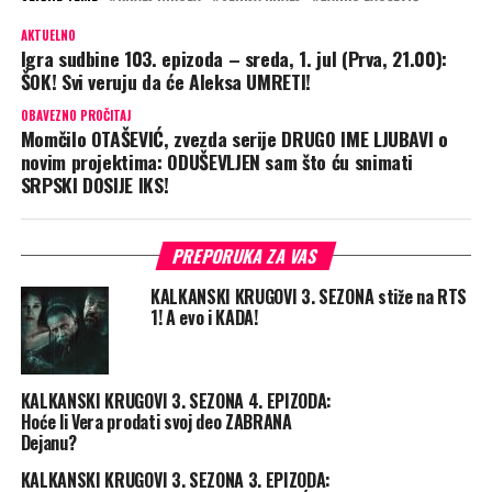
AKTUELNO
Igra sudbine 103. epizoda – sreda, 1. jul (Prva, 21.00):
ŠOK! Svi veruju da će Aleksa UMRETI!
OBAVEZNO PROČITAJ
Momčilo OTAŠEVIĆ, zvezda serije DRUGO IME LJUBAVI o
novim projektima: ODUŠEVLJEN sam što ću snimati
SRPSKI DOSIJE IKS!
PREPORUKA ZA VAS
KALKANSKI KRUGOVI 3. SEZONA stiže na RTS
1! A evo i KADA!
KALKANSKI KRUGOVI 3. SEZONA 4. EPIZODA:
Hoće li Vera prodati svoj deo ZABRANA
Dejanu?
KALKANSKI KRUGOVI 3. SEZONA 3. EPIZODA: