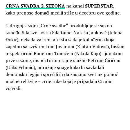
CRNA SVADBA 2. SEZONA
na kanal
SUPERSTAR
,
kako prenose domaći mediji stiže u decebru ove godine.
U drugoj sezoni „Crne svadbe“ produbljuje se sukob
između Sila svetlosti i Sila tame. Nataša Janković (Jelena
Đokić), nekada vatreni ateista sada je kaluđerica koja
zajedno sa sveštenikom Jovanom (Zlatan Vidović), bivšim
inspektorom Banetom Tomićem (Nikola Kojo) i junakom
prve sezone, inspektorom tajne službe Petrom Ćirićem
(Uliks Fehmiu), udružuje snage kako bi savladali
demonsku legiju i sprečili ih da zauzmu svet uz pomoć
moćne relikvije – crne ruke koja je pripadala Crnom
vojvodi.
– U „Crnoj svadbi“ igram sveštenika Jovana i to je zaista
jedna kompleksna uloga. Čovek koji je po svim nekim
moralnim načelima ono što zaista pravoslavno lice treba
da predstavlja, međutim ima jaku dilemu pošto mu se
ukršta ta neka negativna energija koju on u početku ne