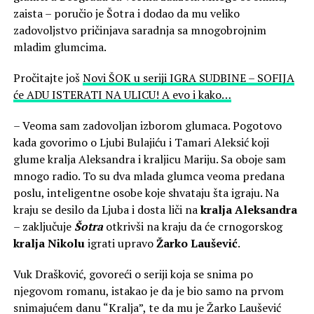
zaista – poručio je Šotra i dodao da mu veliko
zadovoljstvo pričinjava saradnja sa mnogobrojnim
mladim glumcima.
Pročitajte još
Novi ŠOK u seriji IGRA SUDBINE – SOFIJA
će ADU ISTERATI NA ULICU! A evo i kako…
– Veoma sam zadovoljan izborom glumaca. Pogotovo
kada govorimo o Ljubi Bulajiću i Tamari Aleksić koji
glume kralja Aleksandra i kraljicu Mariju. Sa oboje sam
mnogo radio. To su dva mlada glumca veoma predana
poslu, inteligentne osobe koje shvataju šta igraju. Na
kraju se desilo da Ljuba i dosta liči na
kralja Aleksandra
– zaključuje
Šotra
otkrivši na kraju da će crnogorskog
kralja Nikolu
igrati upravo
Žarko Laušević
.
Vuk Drašković, govoreći o seriji koja se snima po
njegovom romanu, istakao je da je bio samo na prvom
snimajućem danu “Kralja”, te da mu je Žarko Laušević