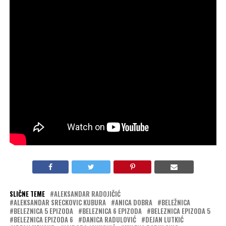
Uloge igraju: Momčilo Otašević, Milena Radulović, Miloš
Samolov, Anica Dobra, Svetozar Cvetković, Irfan Mensur,
Isidora Janković, Aleksandar Radojičić, Tijana Čurović,
Danica Radulović, Aleksandar Srećković – Kubura,
Miodrag Krivokapić, Dejan Lutkić, Nebojša Kundačina,
Pavle Veselinović i mnogi drugi!
Foto Promo
Pratite nas i na društvenim mrežama
INSTAGRAM
i
FACEBOOK
SLIČNE TEME
ALEKSANDAR RADOJIČIĆ
ALEKSANDAR SRECKOVIC KUBURA
ANICA DOBRA
BELEŽNICA
BELEZNICA 5 EPIZODA
BELEZNICA 6 EPIZODA
BELEZNICA EPIZODA 5
BELEZNICA EPIZODA 6
DANICA RADULOVIĆ
DEJAN LUTKIĆ