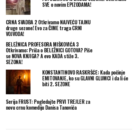
SVE o novim EPIZODAMA!
CRNA SVADBA 2 Otkrivamo NAJVEĆU TAJNU
druge sezone! Evo za ČIME traga CRNI
VOJVODA!
BELEŽNICA PROFESORA MIŠKOVIĆA 3
Otkrivamo: Priča o BELEŽNICI GOTOVA? Piše
se NOVA KNJIGA? A evo KADA stiže 3.
SEZONA!
KONSTANTINOVO RASKRŠĆE: Kada počinje
EMITOVANJE, ko su GLAVNI GLUMCI i da li će
biti 2. SEZONE
Serija FRUST: Pogledajte PRVI TREJLER za
novu crnu komediju Danisa Tanovića