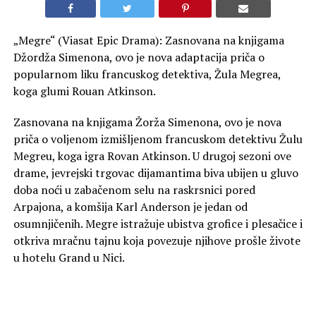
„Megre“ (Viasat Epic Drama): Zasnovana na knjigama
Džordža Simenona, ovo je nova adaptacija priča o
popularnom liku francuskog detektiva, Žula Megrea,
koga glumi Rouan Atkinson.
Zasnovana na knjigama Žorža Simenona, ovo je nova
priča o voljenom izmišljenom francuskom detektivu Žulu
Megreu, koga igra Rovan Atkinson. U drugoj sezoni ove
drame, jevrejski trgovac dijamantima biva ubijen u gluvo
doba noći u zabačenom selu na raskrsnici pored
Arpajona, a komšija Karl Anderson je jedan od
osumnjičenih. Megre istražuje ubistva grofice i plesačice i
otkriva mračnu tajnu koja povezuje njihove prošle živote
u hotelu Grand u Nici.
Od 8. avgusta, svake subote u 21:00 na kanalu Viasat
Epic Drama.