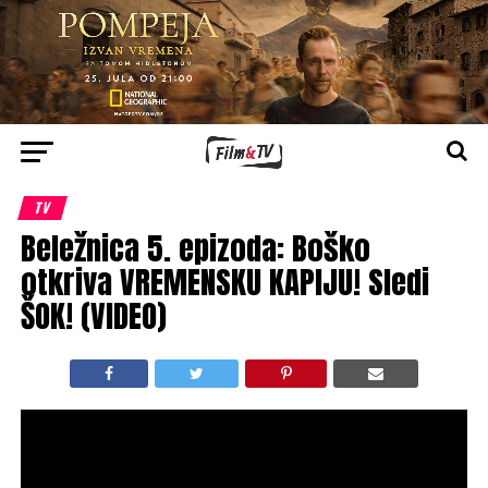
TV
Beležnica 5. epizoda: Boško
otkriva VREMENSKU KAPIJU! Sledi
ŠOK! (VIDEO)
“Beležnica” (5. epizoda)
, nova domaća SF triler serija,
emituje se premijerno od 22. maja vikendom
na
Superstar TV od 21.00
.
U subotu, 5. juna
, na programu