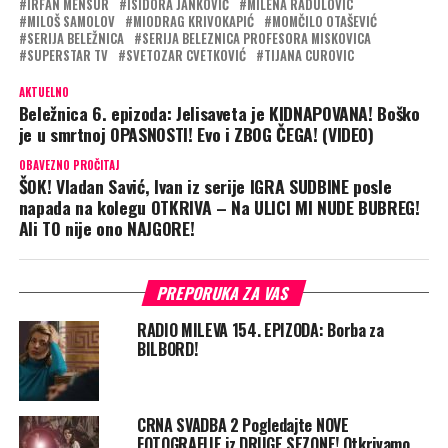
IRFAN MENSUR
ISIDORA JANKOVIĆ
MILENA RADULOVIC
MILOŠ SAMOLOV
MIODRAG KRIVOKAPIĆ
MOMČILO OTAŠEVIĆ
SERIJA BELEŽNICA
SERIJA BELEZNICA PROFESORA MISKOVICA
SUPERSTAR TV
SVETOZAR CVETKOVIĆ
TIJANA CUROVIC
AKTUELNO
Beležnica 6. epizoda: Jelisaveta je KIDNAPOVANA! Boško
je u smrtnoj OPASNOSTI! Evo i ZBOG ČEGA! (VIDEO)
OBAVEZNO PROČITAJ
ŠOK! Vladan Savić, Ivan iz serije IGRA SUDBINE posle
napada na kolegu OTKRIVA – Na ULICI MI NUDE BUBREG!
Ali TO nije ono NAJGORE!
PREPORUKA ZA VAS
RADIO MILEVA 154. EPIZODA: Borba za
BILBORD!
CRNA SVADBA 2 Pogledajte NOVE
FOTOGRAFIJE iz DRUGE SEZONE! Otkrivamo