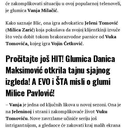
će zakomplikovati situaciju u ovoj popularnoj telenoveli,
je glumica
Vanja Milačić
.
Kako saznaje Blic, ona igra advokaticu
Jeleni Tomović
(
Milica Zarić
) koja pokušava da svojoj klijentkinji izvuče
što veću dobit tokom brakorazvodne parnice od
Vuka
Tomovića,
kojeg igra
Vojin Ćetković
.
Pročitajte još
HIT! Glumica Danica
Maksimović otkrila tajnu sjajnog
izgleda! A EVO i ŠTA misli o glumi
Milice Pavlović!
–
Vanja
je jedna od ključnih likova u novoj sezoni. Ona je
na
Jeleninoj
i strani i zakomplikovaće život
Vuku
Tomoviću
. Nove zavrzlame učiniće seriju još
intrigantnijom, a gledaoce će zakovati kraj malih ekrana