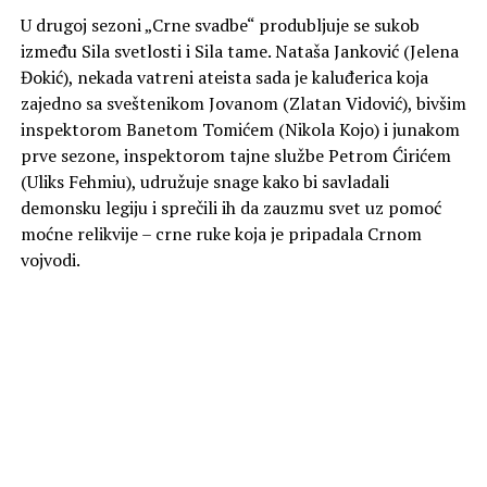
U drugoj sezoni „Crne svadbe“ produbljuje se sukob
između Sila svetlosti i Sila tame. Nataša Janković (Jelena
Đokić), nekada vatreni ateista sada je kaluđerica koja
zajedno sa sveštenikom Jovanom (Zlatan Vidović), bivšim
inspektorom Banetom Tomićem (Nikola Kojo) i junakom
prve sezone, inspektorom tajne službe Petrom Ćirićem
(Uliks Fehmiu), udružuje snage kako bi savladali
demonsku legiju i sprečili ih da zauzmu svet uz pomoć
moćne relikvije – crne ruke koja je pripadala Crnom
vojvodi.
– U „Crnoj svadbi“ igram sveštenika Jovana i to je zaista
jedna kompleksna uloga. Čovek koji je po svim nekim
moralnim načelima ono što zaista pravoslavno lice treba
da predstavlja, međutim ima jaku dilemu pošto mu se
ukršta ta neka negativna energija koju on u početku ne
prepoznaje kao đavola ili kao demona. Jednostavno ima
ta neka priviđenja a na kraju shvatamo da je ustvari on