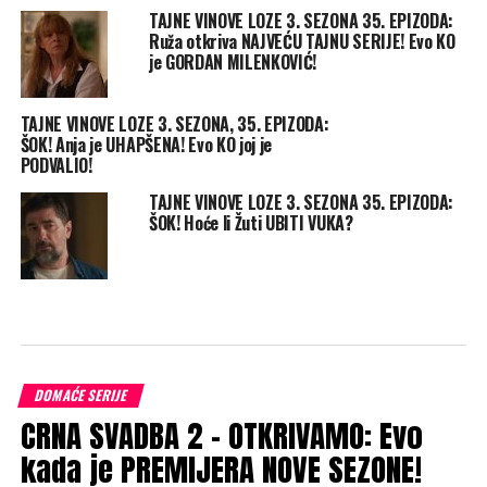
TAJNE VINOVE LOZE 3. SEZONA 35. EPIZODA:
Ruža otkriva NAJVEĆU TAJNU SERIJE! Evo KO
je GORDAN MILENKOVIĆ!
TAJNE VINOVE LOZE 3. SEZONA, 35. EPIZODA:
ŠOK! Anja je UHAPŠENA! Evo KO joj je
PODVALIO!
TAJNE VINOVE LOZE 3. SEZONA 35. EPIZODA:
ŠOK! Hoće li Žuti UBITI VUKA?
DOMAĆE SERIJE
CRNA SVADBA 2 – OTKRIVAMO: Evo
kada je PREMIJERA NOVE SEZONE!