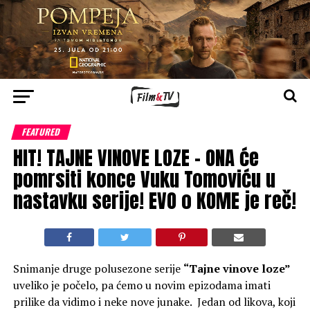
FEATURED
HIT! TAJNE VINOVE LOZE – ONA će
pomrsiti konce Vuku Tomoviću u
nastavku serije! EVO o KOME je reč!
Snimanje druge polusezone serije
“Tajne vinove loze”
uveliko je počelo, pa ćemo u novim epizodama imati
prilike da vidimo i neke nove junake. Jedan od likova, koji