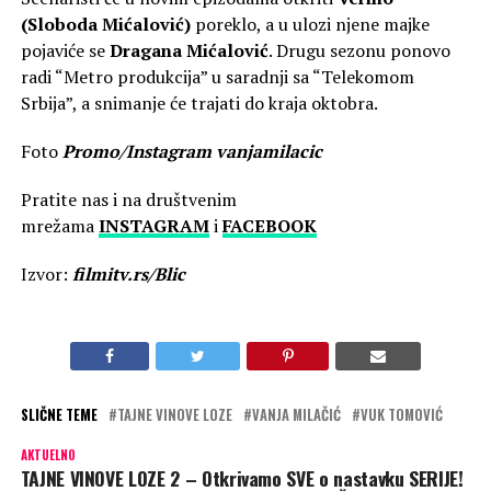
(Sloboda Mićalović)
poreklo, a u ulozi njene majke
pojaviće se
Dragana Mićalović
. Drugu sezonu ponovo
radi “Metro produkcija” u saradnji sa “Telekomom
Srbija”, a snimanje će trajati do kraja oktobra.
Foto
Promo/Instagram vanjamilacic
Pratite nas i na društvenim
mrežama
INSTAGRAM
i
FACEBOOK
Izvor:
filmitv.rs/Blic
SLIČNE TEME
TAJNE VINOVE LOZE
VANJA MILAČIĆ
VUK TOMOVIĆ
AKTUELNO
TAJNE VINOVE LOZE 2 – Otkrivamo SVE o nastavku SERIJE!