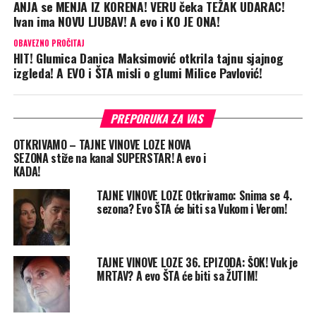
ANJA se MENJA IZ KORENA! VERU čeka TEŽAK UDARAC!
Ivan ima NOVU LJUBAV! A evo i KO JE ONA!
OBAVEZNO PROČITAJ
HIT! Glumica Danica Maksimović otkrila tajnu sjajnog
izgleda! A EVO i ŠTA misli o glumi Milice Pavlović!
PREPORUKA ZA VAS
OTKRIVAMO – TAJNE VINOVE LOZE NOVA
SEZONA stiže na kanal SUPERSTAR! A evo i
KADA!
TAJNE VINOVE LOZE Otkrivamo: Snima se 4.
sezona? Evo ŠTA će biti sa Vukom i Verom!
TAJNE VINOVE LOZE 36. EPIZODA: ŠOK! Vuk je
MRTAV? A evo ŠTA će biti sa ŽUTIM!