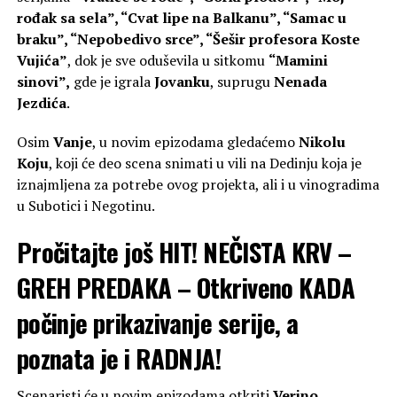
rođak sa sela”, “Cvat lipe na Balkanu”, “Samac u
braku”, “Nepobedivo srce”, “Šešir profesora Koste
Vujića”
, dok je sve oduševila u sitkomu
“Mamini
sinovi”,
gde je igrala
Jovanku
, suprugu
Nenada
Jezdića
.
Osim
Vanje
, u novim epizodama gledaćemo
Nikolu
Koju
, koji će deo scena snimati u vili na Dedinju koja je
iznajmljena za potrebe ovog projekta, ali i u vinogradima
u Subotici i Negotinu.
Pročitajte još
HIT! NEČISTA KRV –
GREH PREDAKA – Otkriveno KADA
počinje prikazivanje serije, a
poznata je i RADNJA!
Scenaristi će u novim epizodama otkriti
Verino