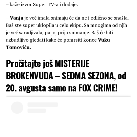
– kaže izvor Super TV-a i dodaje:
–
Vanja
je već imala snimaju će da ne i odlično se snašla.
Baš ste super uklopila u celu ekipu. Sa mnogima od njih
je već saradjivala, pa joj prija snimanje. Baš će biti
uzbudljivo gledati kako će pomrsiti konce
Vuku
Tomoviću.
Pročitajte još
MISTERIJE
BROKENVUDA – SEDMA SEZONA, od
20. avgusta samo na FOX CRIME!