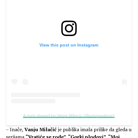
View this post on Instagram
A post shared by Vanja Milacic (@vanjamilacic)
– Inače,
Vanju Milačić
je publika imala prilike da gleda u
serijama
“Vratiće se rode”, “Gorki plodovi”, “Moj