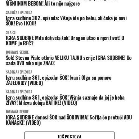
VIŠNJINOM BEBOM! Ali to nije najgore
SADRŽAJ EPIZODA
Igra sudbine 362. epizoda: Višnja ide po bebu, ali čeka je novi
ŠOK! Evo i KOJI!
STARS
IGRA SUDBINE Mila doživela šok! Dragan ušao u njen život! O
KOME je REČ?
DOMAĆE SERIJE
Šok! Stevan Piale otkrio VELIKU TAJNU serije IGRA SUDBINE! Do
sada OVO niko nije ZNAO!
SADRŽAJ EPIZODA
Igra sudbine 361. epizoda: ŠOK! Ivan i Olga su ponovo
ZAJEDNO!? (VIDEO)
SADRŽAJ EPIZODA
Igra sudbine 361. epizoda: ŠOK! Višnja saznaje da joj je beba
ŽIVA?! Mileva dobija BATINE! (VIDEO)
DOMAĆE SERIJE
IGRA SUDBINE donosi ŠOK nad ŠOKOVIMA! Sofija će pretući ADU
KANAČKI! (VIDEO)
JOŠ POSTOVA