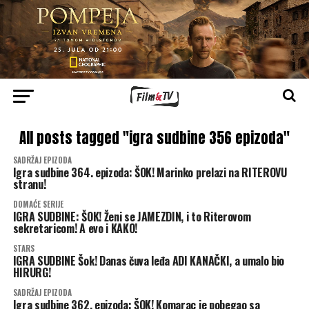
All posts tagged "igra sudbine 356 epizoda"
SADRŽAJ EPIZODA
Igra sudbine 364. epizoda: ŠOK! Marinko prelazi na RITEROVU
stranu!
DOMAĆE SERIJE
IGRA SUDBINE: ŠOK! Ženi se JAMEZDIN, i to Riterovom
sekretaricom! A evo i KAKO!
STARS
IGRA SUDBINE Šok! Danas čuva leđa ADI KANAČKI, a umalo bio
HIRURG!
SADRŽAJ EPIZODA
Igra sudbine 362. epizoda: ŠOK! Komarac je pobegao sa