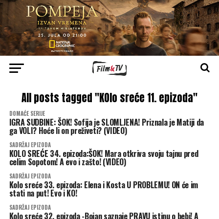
All posts tagged "KOlo sreće 11. epizoda"
DOMAĆE SERIJE
IGRA SUDBINE: ŠOK! Sofija je SLOMLJENA! Priznala je Matiji da
ga VOLI? Hoće li on preživeti? (VIDEO)
SADRŽAJ EPIZODA
KOLO SREĆE 34. epizoda:ŠOK! Mara otkriva svoju tajnu pred
celim Sopotom! A evo i zašto! (VIDEO)
SADRŽAJ EPIZODA
Kolo sreće 33. epizoda: Elena i Kosta U PROBLEMU! ON će im
stati na put! Evo i KO!
SADRŽAJ EPIZODA
Kolo sreće 32. epizoda -Bojan saznaje PRAVU istinu o bebi! A