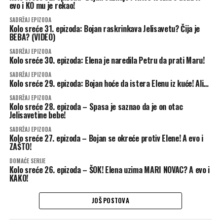
evo i KO mu je rekao!
SADRŽAJ EPIZODA
Kolo sreće 31. epizoda: Bojan raskrinkava Jelisavetu? Čija je
BEBA? (VIDEO)
SADRŽAJ EPIZODA
Kolo sreće 30. epizoda: Elena je naredila Petru da prati Maru!
SADRŽAJ EPIZODA
Kolo sreće 29. epizoda: Bojan hoće da istera Elenu iz kuće! Ali…
SADRŽAJ EPIZODA
Kolo sreće 28. epizoda – Spasa je saznao da je on otac
Jelisavetine bebe!
SADRŽAJ EPIZODA
Kolo sreće 27. epizoda – Bojan se okreće protiv Elene! A evo i
ZAŠTO!
DOMAĆE SERIJE
Kolo sreće 26. epizoda – ŠOK! Elena uzima MARI NOVAC? A evo i
KAKO!
JOŠ POSTOVA