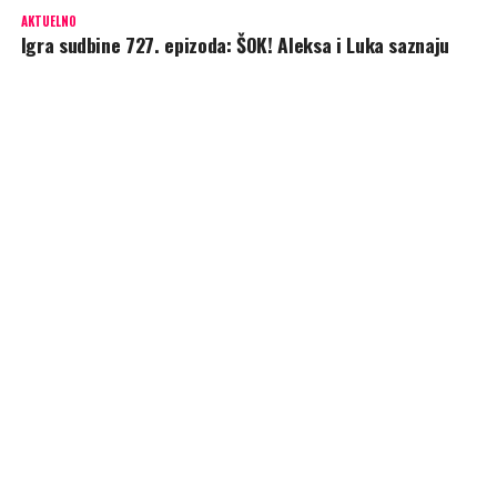
AKTUELNO
Igra sudbine 727. epizoda: ŠOK! Aleksa i Luka saznaju
ISTINU o Ireni! Evo i od KOGA!
OBAVEZNO PROČITAJ
Igra sudbine 725. epizoda: ŠOK! Irena saznaje da je Ivan
njen otac! Evo i kako!
PREPORUKA ZA VAS
DOMAĆI FILM
Festival autorskog filma –
Zvanično predstavljen program
ovogodišnjeg Festivala!