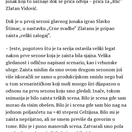
junak koji to saznaje dok se priča odvija – priča za „Blic“
Zlatan Vidović.
Dok je u prvoj sezoni glavnog junaka igrao Slavko
Štimac, u nastavku „Crne svadbe“ Zlatanu je pripao
zaista „veliki zalogaj“.
– Jeste, pogotovo što je ta serija ostavila veliki legat
nakon prve sezone koja je zaista bila sjajna. Velika
gledanost i odlično napisani scenario, kao i vrhunske
uloge. Zaista mislim da smo ovom drugom sezonom još
više iskoračili ne samo u produkcijskom smislu nego baš
u tom scenarističkom koji nudi mnogo širi dijapazon u
odnosu na prvu sezonu koju smo gledali. Inače, tokom
snimanja je bilo zaista teških scena. Bilo je scena gde sam
morao da visim obešen. Bilo je i scena gde sam bio nag na
jednom poljančetu na +40 stepeni Celzijusa. Bilo mi je
zaista neprijatno, ali ne smem previše da govorim o
tome. Bilo je i puno masovnih scena. Zatvarali smo pola