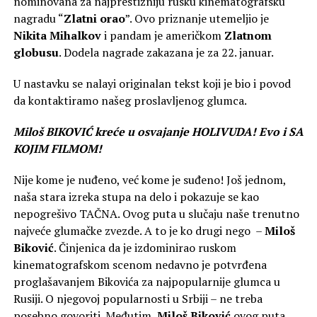
nominovana za najprestižniju rusku kinematografsku
nagradu “
Zlatni orao
”. Ovo priznanje utemeljio je
Nikita Mihalkov
i pandam je američkom
Zlatnom
globusu
. Dodela nagrade zakazana je za 22. januar.
U nastavku se nalayi originalan tekst koji je bio i povod
da kontaktiramo našeg proslavljenog glumca.
Miloš BIKOVIĆ kreće u osvajanje HOLIVUDA! Evo i SA
KOJIM FILMOM!
Nije kome je nuđeno, već kome je suđeno! Još jednom,
naša stara izreka stupa na delo i pokazuje se kao
nepogrešivo TAČNA. Ovog puta u slučaju naše trenutno
najveće glumačke zvezde. A to je ko drugi nego –
Miloš
Biković
. Činjenica da je izdominirao ruskom
kinematografskom scenom nedavno je potvrđena
proglašavanjem Bikovića za najpopularnije glumca u
Rusiji. O njegovoj popularnosti u Srbiji – ne treba
posebno govoriti. Međutim,
Miloš Biković
ovog puta