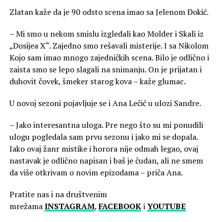
Zlatan kaže da je 90 odsto scena imao sa Jelenom Đokić.
– Mi smo u nekom smislu izgledali kao Molder i Skali iz
„Dosijea X“. Zajedno smo rešavali misterije. I sa Nikolom
Kojo sam imao mnogo zajedničkih scena. Bilo je odlično i
zaista smo se lepo slagali na snimanju. On je prijatan i
duhovit čovek, šmeker starog kova – kaže glumac.
U novoj sezoni pojavljuje se i Ana Lečić u ulozi Sandre.
– Jako interesantna uloga. Pre nego što su mi ponudili
ulogu pogledala sam prvu sezonu i jako mi se dopala.
Iako ovaj žanr mistike i horora nije odmah legao, ovaj
nastavak je odlično napisan i baš je čudan, ali ne smem
da više otkrivam o novim epizodama – priča Ana.
Pratite nas i na društvenim
mrežama
INSTAGRAM
,
FACEBOOK
i
YOUTUBE