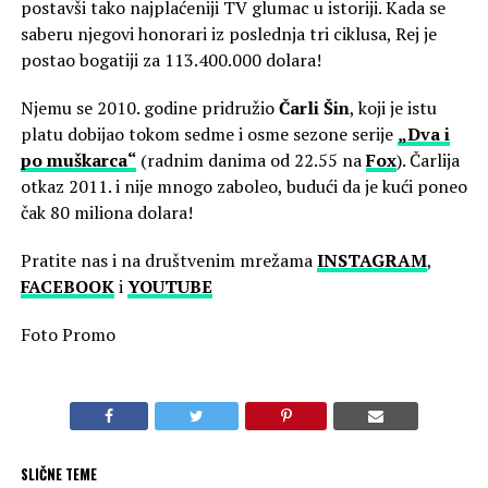
postavši tako najplaćeniji TV glumac u istoriji. Kada se
saberu njegovi honorari iz poslednja tri ciklusa, Rej je
postao bogatiji za 113.400.000 dolara!
Njemu se 2010. godine pridružio
Čarli Šin
, koji je istu
platu dobijao tokom sedme i osme sezone serije
„Dva i
po muškarca“
(radnim danima od 22.55 na
Fox
). Čarlija
otkaz 2011. i nije mnogo zaboleo, budući da je kući poneo
čak 80 miliona dolara!
Pratite nas i na društvenim mrežama
INSTAGRAM
,
FACEBOOK
i
YOUTUBE
Foto Promo
SLIČNE TEME