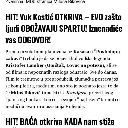
Zvanična IMDb stranica Miloša Bikovića
HIT! Vuk Kostić OTKRIVA – EVO zašto
ljudi OBOŽAVAJU SPARTU! Iznenadiće
vas ODGOVOR!
Prema prvobitnim planovima uz
Kasasa
u “
Poslednjoj
zabavi
” trebalo je da se pojavi i holivudska legenda
Kristofer Lamber
(
Gorštak
,
Lovac na potezu
), ali se
od filma iz nepoznatih razloga odustalo. Sve do danas.
Film je trenutno u preprodukciji, glumačka postava još
se kompletira, međutim, ono što je poznato jeste to da
će
Miloš Biković
tumačiti lik
Ksavijera
, prevrtljivog
španskog bankara koji će sa svojim “pajtašem” krenuti u
neobičnu avanturu osvajanja Holivuda.
HIT! BAĆA otkriva KADA nam stiže