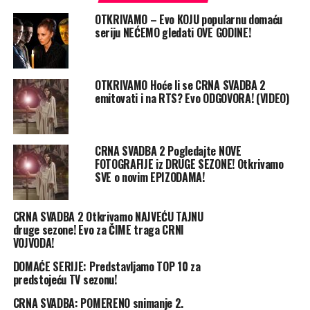
OTKRIVAMO – Evo KOJU popularnu domaću
seriju NEĆEMO gledati OVE GODINE!
OTKRIVAMO Hoće li se CRNA SVADBA 2
emitovati i na RTS? Evo ODGOVORA! (VIDEO)
CRNA SVADBA 2 Pogledajte NOVE
FOTOGRAFIJE iz DRUGE SEZONE! Otkrivamo
SVE o novim EPIZODAMA!
CRNA SVADBA 2 Otkrivamo NAJVEĆU TAJNU
druge sezone! Evo za ČIME traga CRNI
VOJVODA!
DOMAĆE SERIJE: Predstavljamo TOP 10 za
predstojeću TV sezonu!
CRNA SVADBA: POMERENO snimanje 2.