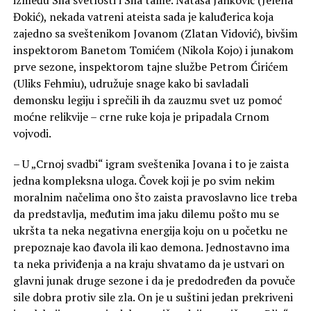
Đokić), nekada vatreni ateista sada je kaluđerica koja
zajedno sa sveštenikom Jovanom (Zlatan Vidović), bivšim
inspektorom Banetom Tomićem (Nikola Kojo) i junakom
prve sezone, inspektorom tajne službe Petrom Ćirićem
(Uliks Fehmiu), udružuje snage kako bi savladali
demonsku legiju i sprečili ih da zauzmu svet uz pomoć
moćne relikvije – crne ruke koja je pripadala Crnom
vojvodi.
– U „Crnoj svadbi“ igram sveštenika Jovana i to je zaista
jedna kompleksna uloga. Čovek koji je po svim nekim
moralnim načelima ono što zaista pravoslavno lice treba
da predstavlja, međutim ima jaku dilemu pošto mu se
ukršta ta neka negativna energija koju on u početku ne
prepoznaje kao đavola ili kao demona. Jednostavno ima
ta neka priviđenja a na kraju shvatamo da je ustvari on
glavni junak druge sezone i da je predodređen da povuče
sile dobra protiv sile zla. On je u suštini jedan prekriveni