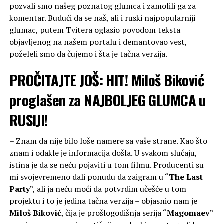
pozvali smo našeg poznatog glumca i zamolili ga za
komentar. Budući da se naš, ali i ruski najpopularniji
glumac, putem Tvitera oglasio povodom teksta
objavljenog na našem portalu i demantovao vest,
poželeli smo da čujemo i šta je tačna verzija.
PROČITAJTE JOŠ:
HIT! Miloš Biković
proglašen za NAJBOLJEG GLUMCA u
RUSIJI!
– Znam da nije bilo loše namere sa vaše strane. Kao što
znam i odakle je informacija došla. U svakom slučaju,
istina je da se neću pojaviti u tom filmu. Producenti su
mi svojevremeno dali ponudu da zaigram u “
The Last
Party
”, ali ja neću moći da potvrdim učešće u tom
projektu i to je jedina tačna verzija – objasnio nam je
Miloš Biković
, čija je prošlogodišnja serija “
Magomaev
”