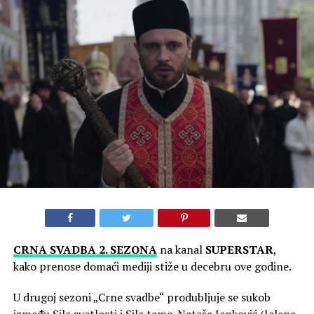
CRNA SVADBA 2. SEZONA
na kanal
SUPERSTAR
,
kako prenose domaći mediji stiže u decebru ove godine.
U drugoj sezoni „Crne svadbe“ produbljuje se sukob
između Sila svetlosti i Sila tame. Nataša Janković (Jelena