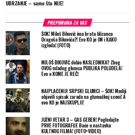
UBRZANJE – samo što NIJE!
PREPORUKA ZA VAS
ŠOK! Miloš Biković ima brata blizanca
Dragoša Bikovića?! Evo KO je ON i KAKO
izgleda! (FOTO)
MILOŠ BIKOVIĆ dobio NASLEDNIKA? Zbog
OVOG mladog glumca PUBLIKA POLUDELA!
Evo o KOME JE REČ!
NAJPLAĆENIJI SRPSKI GLUMCI – ŠOK! Mediji
objavili spisak zarada na glumačkoj sceni! A
evo KO je NAJSKUPLJI!
JUŽNI VETAR 3 – GAS GEBEN! Pogledajte
PRVE FOTOGRAFIJE Baće u nastavku
KULTNOG FILMA! (FOTO+VIDEO)