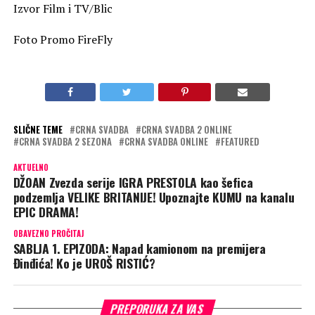
Izvor Film i TV/Blic
Foto Promo FireFly
SLIČNE TEME
CRNA SVADBA
CRNA SVADBA 2 ONLINE
CRNA SVADBA 2 SEZONA
CRNA SVADBA ONLINE
FEATURED
AKTUELNO
DŽOAN Zvezda serije IGRA PRESTOLA kao šefica
podzemlja VELIKE BRITANIJE! Upoznajte KUMU na kanalu
EPIC DRAMA!
OBAVEZNO PROČITAJ
SABLJA 1. EPIZODA: Napad kamionom na premijera
Đinđića! Ko je UROŠ RISTIĆ?
PREPORUKA ZA VAS