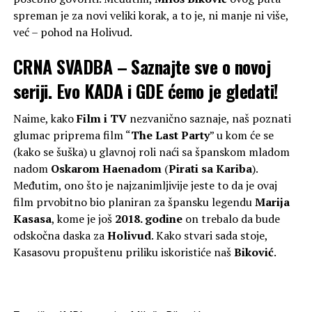
spreman je za novi veliki korak, a to je, ni manje ni više,
već – pohod na Holivud.
CRNA SVADBA – Saznajte sve o novoj
seriji. Evo KADA i GDE ćemo je gledati!
Naime, kako
Film i TV
nezvanično saznaje, naš poznati
glumac priprema film “
The Last Party
” u kom će se
(kako se šuška) u glavnoj roli naći sa španskom mladom
nadom
Oskarom Haenadom
(
Pirati sa Kariba
).
Međutim, ono što je najzanimljivije jeste to da je ovaj
film prvobitno bio planiran za špansku legendu
Marija
Kasasa
, kome je još
2018. godine
on trebalo da bude
odskočna daska za
Holivud
. Kako stvari sada stoje,
Kasasovu propuštenu priliku iskoristiće naš
Biković
.