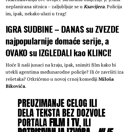
neplanirana sitnica – zaljubljuje se u
Ksavijera
. Policija
im, ipak, nekako ulazi u trag!
IGRA SUDBINE – DANAS su ZVEZDE
najpopularnije domaće serije, a
OVAKO su IZGLEDALI kao KLINCI!
Hoće li naši junaci na kraju, ipak, snimiti film kako bi
utekli agentima međunarodne policije? Ili će završiti iza
rešetaka? Otkrićemo u novoj crnoj komediji
Miloša
Bikovića
.
PREUZIMANJE CELOG ILI
DELA TEKSTA BEZ DOZVOLE
PORTALA
FILM I TV
, ILI