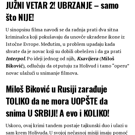
JUŽNI VETAR 2! UBRZANJE – samo
što NIJE!
U sinopsisu filma navodi se da radnja prati dva sitna
kriminalca koji pokušavaju da unovče ukradene ikone iz
Istočne Evrope. Međutim, u problem upadaju kada
shvate da je novac koji su dobili obeležen i da ga prati
Interpol
. Po ideji jednog od njih,
Ksavijera
(
Miloš
Biković
), odlučuju da otputuju za Holivud i tamo “operu”
novac ulažući u snimanje filmova.
Miloš Biković u Rusiji zarađuje
TOLIKO da ne mora UOPŠTE da
snima U SRBIJI! A evo i KOLIKO!
Uskoro, ovaj krimi tandem postaje tajkunski duo i ulazi u
sam krem Holivuda. U svojoj nečasnoj misiji imaju pomoć