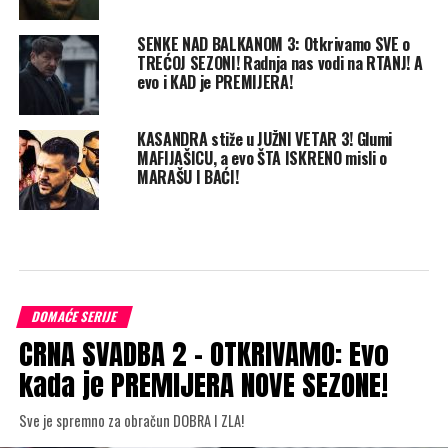
SENKE NAD BALKANOM 3: Otkrivamo SVE o
TREĆOJ SEZONI! Radnja nas vodi na RTANJ! A
evo i KAD je PREMIJERA!
KASANDRA stiže u JUŽNI VETAR 3! Glumi
MAFIJAŠICU, a evo ŠTA ISKRENO misli o
MARAŠU I BAĆI!
DOMAĆE SERIJE
CRNA SVADBA 2 – OTKRIVAMO: Evo
kada je PREMIJERA NOVE SEZONE!
Sve je spremno za obračun DOBRA I ZLA!