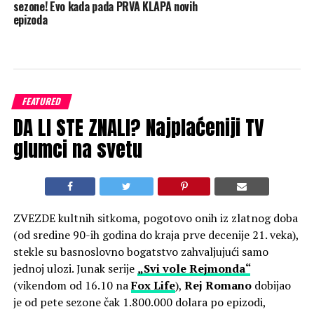
sezone! Evo kada pada PRVA KLAPA novih
epizoda
FEATURED
DA LI STE ZNALI? Najplaćeniji TV
glumci na svetu
ZVEZDE kultnih sitkoma, pogotovo onih iz zlatnog doba
(od sredine 90-ih godina do kraja prve decenije 21. veka),
stekle su basnoslovno bogatstvo zahvaljujući samo
jednoj ulozi. Junak serije
„Svi vole Rejmonda“
(vikendom od 16.10 na
Fox Life
),
Rej Romano
dobijao
je od pete sezone čak 1.800.000 dolara po epizodi,