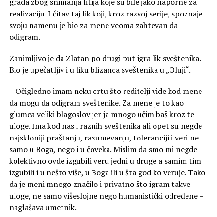
grada zbog snimanja litija koje su bile jako naporne za
realizaciju. I čitav taj lik koji, kroz razvoj serije, spoznaje
svoju namenu je bio za mene veoma zahtevan da
odigram.
Zanimljivo je da Zlatan po drugi put igra lik sveštenika.
Bio je upečatljiv i u liku blizanca sveštenika u „Oluji“.
– Očigledno imam neku crtu što reditelji vide kod mene
da mogu da odigram sveštenike. Za mene je to kao
glumca veliki blagoslov jer ja mnogo učim baš kroz te
uloge. Ima kod nas i raznih sveštenika ali opet su negde
najskloniji praštanju, razumevanju, toleranciji i veri ne
samo u Boga, nego i u čoveka. Mislim da smo mi negde
kolektivno ovde izgubili veru jedni u druge a samim tim
izgubili i u nešto više, u Boga ili u šta god ko veruje. Tako
da je meni mnogo značilo i privatno što igram takve
uloge, ne samo višeslojne nego humanistički određene –
naglašava umetnik.