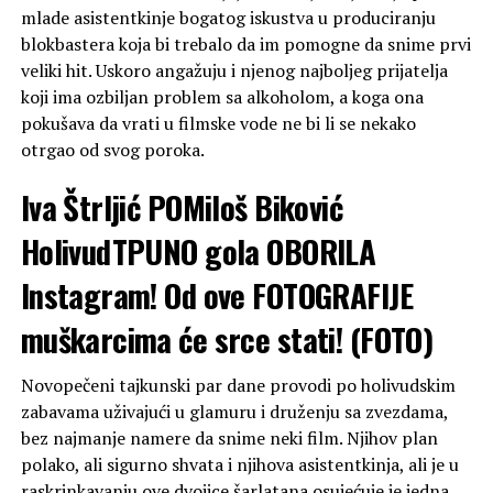
mlade asistentkinje bogatog iskustva u produciranju
blokbastera koja bi trebalo da im pomogne da snime prvi
veliki hit. Uskoro angažuju i njenog najboljeg prijatelja
koji ima ozbiljan problem sa alkoholom, a koga ona
pokušava da vrati u filmske vode ne bi li se nekako
otrgao od svog poroka.
Iva Štrljić POMiloš Biković
HolivudTPUNO gola OBORILA
Instagram! Od ove FOTOGRAFIJE
muškarcima će srce stati! (FOTO)
Novopečeni tajkunski par dane provodi po holivudskim
zabavama uživajući u glamuru i druženju sa zvezdama,
bez najmanje namere da snime neki film. Njihov plan
polako, ali sigurno shvata i njihova asistentkinja, ali je u
raskrinkavanju ove dvojice šarlatana osujećuje je jedna