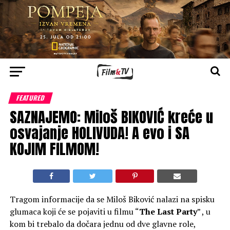
FEATURED
SAZNAJEMO: Miloš BIKOVIĆ kreće u
osvajanje HOLIVUDA! A evo i SA
KOJIM FILMOM!
Tragom informacije da se Miloš Biković nalazi na spisku
glumaca koji će se pojaviti u filmu “
The Last Party
” , u
kom bi trebalo da dočara jednu od dve glavne role,