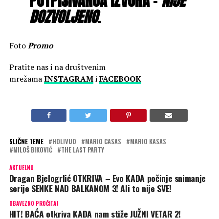
POTPISIVANJA IZVORA
–
NIJE
DOZVOLJENO
.
Foto
Promo
Pratite nas i na društvenim
mrežama
INSTAGRAM
i
FACEBOOK
SLIČNE TEME
HOLIVUD
MARIO CASAS
MARIO KASAS
MILOŠ BIKOVIĆ
THE LAST PARTY
AKTUELNO
Dragan Bjelogrlić OTKRIVA – Evo KADA počinje snimanje
serije SENKE NAD BALKANOM 3! Ali to nije SVE!
OBAVEZNO PROČITAJ
HIT! BAĆA otkriva KADA nam stiže JUŽNI VETAR 2!