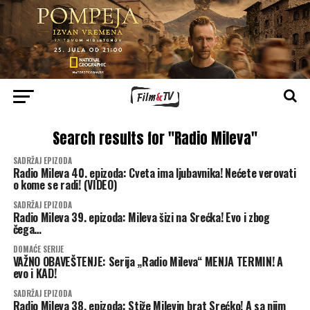
Search results for "Radio Mileva"
SADRŽAJ EPIZODA
Radio Mileva 40. epizoda: Cveta ima ljubavnika! Nećete verovati
o kome se radi! (VIDEO)
SADRŽAJ EPIZODA
Radio Mileva 39. epizoda: Mileva šizi na Srećka! Evo i zbog
čega…
DOMAĆE SERIJE
VAŽNO OBAVEŠTENJE: Serija „Radio Mileva“ MENJA TERMIN! A
evo i KAD!
SADRŽAJ EPIZODA
Radio Mileva 38. epizoda: Stiže Milevin brat Srećko! A sa njim